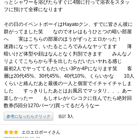
っとシャワーを浴びたらすぐに4階に行って浴衣をスタッ
フに預けて全裸になります
その日のイベントボーイはHayatoクン、すでに皆さん彼に
群がってました笑 なのでオレはもうひとつの暗い部屋
へ 実はこちらの部屋のほうがずっとエロかった！
迷路になってて、いたるところでみんなヤッてます 薄
暗いけど体型や顔はなんとなく判別できます みんなノ
リよくてこちらから手を出したらだいたいヤれる感じ
最初2人でヤっててもだいたい3Pか4Pになります笑 客
層は20代45%、30代45%、40代10%、くらいかな 10人
くらいと絡んだあと最後の一人と個室でイチャイチャしま
した すっきりしたあとはお風呂でマッタリ、、、あー
楽しかったー もしオレがバンコクに住んでたら絶対回
数券(5回分1270バーツ)買ってるだろうなー
参考になったらクリック
合計
3
人
エロエロボーイさん