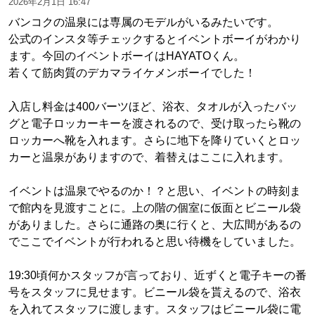
2026年2月1日 16:47
バンコクの温泉には専属のモデルがいるみたいです。
公式のインスタ等チェックするとイベントボーイがわかり
ます。今回のイベントボーイはHAYATOくん。
若くて筋肉質のデカマライケメンボーイでした！
入店し料金は400バーツほど、浴衣、タオルが入ったバッ
グと電子ロッカーキーを渡されるので、受け取ったら靴の
ロッカーへ靴を入れます。さらに地下を降りていくとロッ
カーと温泉がありますので、着替えはここに入れます。
イベントは温泉でやるのか！？と思い、イベントの時刻ま
で館内を見渡すことに。上の階の個室に仮面とビニール袋
がありました。さらに通路の奥に行くと、大広間があるの
でここでイベントが行われると思い待機をしていました。
19:30頃何かスタッフが言っており、近ずくと電子キーの番
号をスタッフに見せます。ビニール袋を貰えるので、浴衣
を入れてスタッフに渡します。スタッフはビニール袋に電