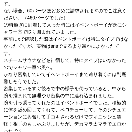
す。
ない場合、60バーツほど多めに請求されますのでご注意く
ださい。（460バーツでした）
19時過ぎに到着して入った時にはイベントボーイが既にシ
ャワー室で取り囲まれていました。
事前にxで確認した際はイベントボーイは特にタイプではな
かったですが、実物はsnsで見るより遥かによかったで
す。
スチームサウナなどを徘徊して、特にタイプはいなかった
のでシャワー室の奥へ。
かなり密集していてイベントボーイまで辿り着くには到底
難しそうでした。
密集しているすぐ後ろで中の様子を伺っていると、中から
腕を掴まれて無理やり密集の中に連れ込まれました。
腕を引っ張ってくれたのはイベントボーイでした。積極的
に体を舐め回してくれて、ベロチューして、そのシチュエ
ーションに興奮して手コキされるだけでフィニッシュ笑
軽く相手のもしゃぶりましたが、デカマラ太マラでエロか
ったです。