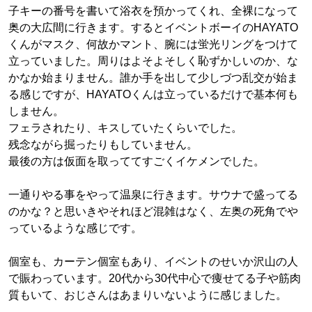
子キーの番号を書いて浴衣を預かってくれ、全裸になって
奥の大広間に行きます。するとイベントボーイのHAYATO
くんがマスク、何故かマント、腕には蛍光リングをつけて
立っていました。周りはよそよそしく恥ずかしいのか、な
かなか始まりません。誰か手を出して少しづつ乱交が始ま
る感じですが、HAYATOくんは立っているだけで基本何も
しません。
フェラされたり、キスしていたくらいでした。
残念ながら掘ったりもしていません。
最後の方は仮面を取っててすごくイケメンでした。
一通りやる事をやって温泉に行きます。サウナで盛ってる
のかな？と思いきやそれほど混雑はなく、左奥の死角でや
っているような感じです。
個室も、カーテン個室もあり、イベントのせいか沢山の人
で賑わっています。20代から30代中心で痩せてる子や筋肉
質もいて、おじさんはあまりいないように感じました。