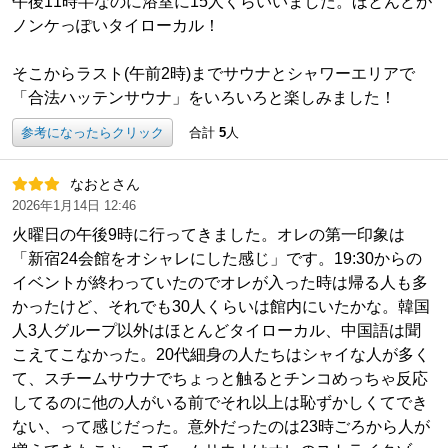
午後11時半なのに浴室に15人くらいいました。ほとんどが
ノンケっぽいタイローカル！
そこからラスト(午前2時)までサウナとシャワーエリアで
「合法ハッテンサウナ」をいろいろと楽しみました！
参考になったらクリック
合計
5
人
なおとさん
2026年1月14日 12:46
火曜日の午後9時に行ってきました。オレの第一印象は
「新宿24会館をオシャレにした感じ」です。19:30からの
イベントが終わっていたのでオレが入った時は帰る人も多
かったけど、それでも30人くらいは館内にいたかな。韓国
人3人グループ以外はほとんどタイローカル、中国語は聞
こえてこなかった。20代細身の人たちはシャイな人が多く
て、スチームサウナでちょっと触るとチンコめっちゃ反応
してるのに他の人がいる前でそれ以上は恥ずかしくてでき
ない、って感じだった。意外だったのは23時ごろから人が