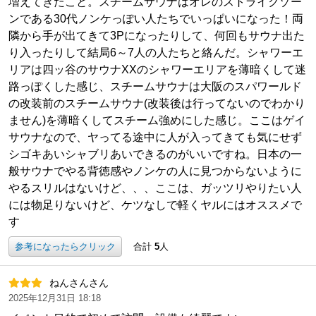
増えてきたこと。スチームサウナはオレのストライクゾー
ンである30代ノンケっぽい人たちでいっぱいになった！両
隣から手が出てきて3Pになったりして、何回もサウナ出た
り入ったりして結局6～7人の人たちと絡んだ。シャワーエ
リアは四ッ谷のサウナXXのシャワーエリアを薄暗くして迷
路っぽくした感じ、スチームサウナは大阪のスパワールド
の改装前のスチームサウナ(改装後は行ってないのでわかり
ません)を薄暗くしてスチーム強めにした感じ。ここはゲイ
サウナなので、ヤってる途中に人が入ってきても気にせず
シゴキあいシャブリあいできるのがいいですね。日本の一
般サウナでやる背徳感やノンケの人に見つからないように
やるスリルはないけど、、、ここは、ガッツリやりたい人
には物足りないけど、ケツなしで軽くヤルにはオススメで
す
参考になったらクリック
合計
5
人
ねんさんさん
2025年12月31日 18:18