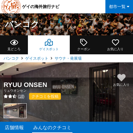
ゲイの海外旅行ナビ
都市一覧
バンコク
見どころ
ゲイスポット
クーポン
お気に入り
バンコク
ゲイスポット
サウナ・発展場
RYUU ONSEN
お気に入り
リュウオンセン
(
18
)
クチコミを投稿
店舗情報
みんなのクチコミ