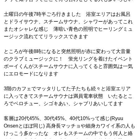
土曜日の午後7時半ごろ行きました 浴室エリアはお風呂
とドライサウナ、スチームサウナ、シャワーがあってこれ
またオシャレな感じ 薄暗い青色の照明でヒーリングミュ
ージック流れててリラックスできます
ところが午後8時になると突然照明が赤に変わって大音量
のクラブミュージックに！ 蛍光リングを着けたイベント
ボーイくんがスチームサウナに入ってくると雰囲気は一気
にエロモードになります
3階のカフェでマッタリしてた子たちも続々と浴室エリア
に入ってきてスチームサウナは満員電車状態 いたるとこ
ろでベロチュー、シゴキあい、シャブリあいしてます
客層は20代45%、30代45%、40代10%って感じ(Ryuu
Onsenとほぼ同じ) 高身長マッチョや細身カワイイ系の人も
けっこう多かったな オレもスチームの中でもう何人と絡