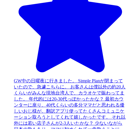
GW中の日曜夜に行きました。 Simple Planが閉まって
いたので、急遽こちらに。 お客さんは僕以外の約20人
くらいがみんな現地台湾人で、カラオケで賑わってま
した。 年代的には20-30代っぽかったかな？ 最初カウ
ンターに座り、40代くらいの多分ママだと思われる優
しいおじ様が、翻訳アプリ使ってたくさんコミュニケ
ーション取ろうとしてくれて嬉しかったです。 それ以
外には若い店子さんが2-3人いたかな？ 少ないながら