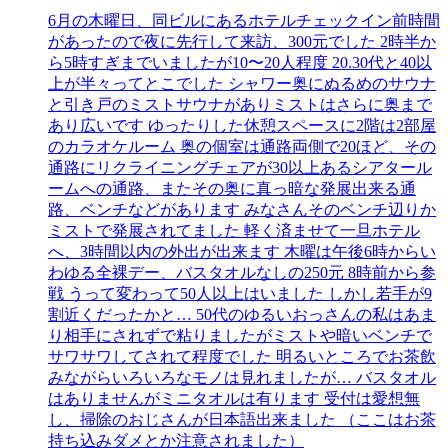
6月の木曜日、同ビルにあるホテルチェックイン前時間
があったので夜に先行して来訪、300元でした 2時半か
ら5時すぎまでいましたが10〜20人程度 20.30代と40以
上が半々ってとこでした シャワー奥にぬるめのサウナ
と引き戸のミストサウナがありミストはさらに奥まで
あり広いです ゆったりした休憩スペースに2階は2部屋
のカラオケルーム 奥の個室は通路両側で20ほど、その
通路にリクライニングチェアが30以上あるシアタール
ームへの通路、またその奥に真っ暗な発展出来る通
路、ベンチなどがあります みなさんそのベンチ辺りか
ミストで発展されてました 軽く済ませて一旦ホテル
へ、3時間以内の外出が出来ます 木曜は午後6時からい
わゆる全裸デー、バスタオルなしの250元 8時前から参
戦 うって変わって50人以上はいました しかし若手が9
割近くだったかと… 50代のゆるいおっさんの私はあま
り相手にされずで粘りましたがミストや暗いベンチで
サワサワしてされて程度でした 明るいところでお茶飲
みながらいろいろなモノは見れましたが… バスタオル
はありませんがミニタオルは有ります 受付は愛想無
し、掃除のおじさんが日本語出来ました （ここはお茶
持ち込みダメとか注意されました）