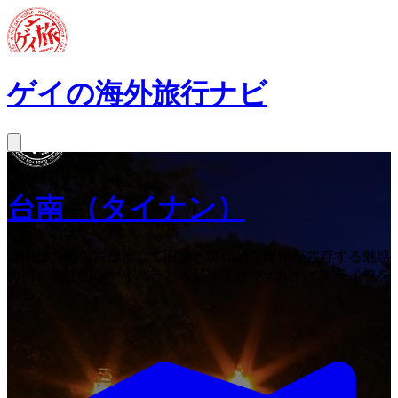
ゲイの海外旅行ナビ
台南
（タイナン）
台南は台湾の古都として旧跡と現代的な建物が共存する魅惑
の街。個性的なゲイバーと大型ゲイサウナがナイトライフを
彩る。