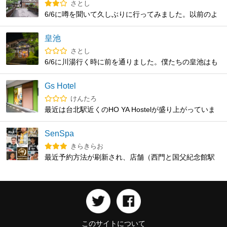
さとし
リたい！って言われて個室へ。で、入ってからお互い
6/6に噂を聞いて久しぶりに行ってみました。以前のよ
タチとわかりイチャイチャで終了。で、シャワー浴び
うにまではいかないけど、ゲイは数人居ました。ミス
て最後にサウナ入ったら、しゃぶられ手を引かれて個
トでピンクのコックリングして、頭から青いタオルか
皇池
室へ。が、顔はイケたがまたもやタチ同士。日本みた
けて顔見えないようにして、誰でも触ってOKみたいな
さとし
いに一目でタチウケわかる目印欲しい。店が広いか
人もいました。あれ!？昔と変わらなくない？と思いま
6/6に川湯行く時に前を通りました。僕たちの皇池はも
ら、疲れたらソファーがある部屋で映画観ながら休め
した。ただ皇池と比べて狭いですし、ぬるめの風呂は
うありません…悲しい。
るし、喉乾いたら給水機あるし、設備は整ってる。ム
無いので長居は厳しいかもです。
ラムラ解消で店に行ったが、ムラムラ増し増しでホテ
Gs Hotel
ルへ帰った。
けんたろ
最近は台北駅近くのHO YA Hostelが盛り上がっていま
す。週末はGay Friendly Roomがあります。予約時にぜ
ひ指定してみてください。
SenSpa
きらきらお
最近予約方法が刷新され、店舗（西門と国父紀念館駅
に近い延吉、家樂福（カルフール）の３店舗）、日時
(10分単位）、コース（60分。90分、120分）を選ぶと
対応可能な担当者名が選択できるようになった。 月に
１回程度利用させていただいているのだが、マッサー
ジ技術が高い按摩師はほとんどエロ無しのようだ。
Vic（光）、Butz（巴）等、一方で技術が普通（下手な
このサイトについて