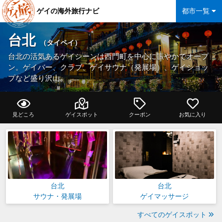
ゲイの海外旅行ナビ
都市一覧
台北
（タイペイ）
台北の活気あるゲイシーンは西門町を中心に賑やかでオープ
ン。ゲイバー、クラブ、ゲイサウナ（発展場）、ゲイショッ
プなど盛り沢山。
見どころ
ゲイスポット
クーポン
お気に入り
台北
台北
サウナ・発展場
ゲイマッサージ
すべてのゲイスポット