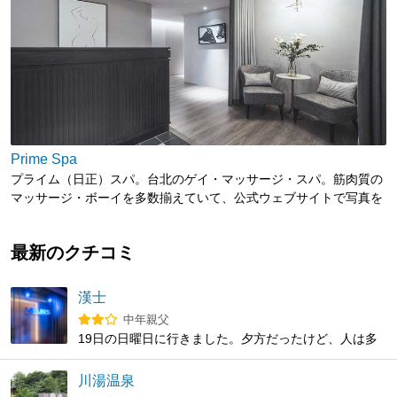
Prime Spa
プライム（日正）スパ。台北のゲイ・マッサージ・スパ。筋肉質の
マッサージ・ボーイを多数揃えていて、公式ウェブサイトで写真を
確認できる。
最新のクチコミ
漢士
中年親父
19日の日曜日に行きました。夕方だったけど、人は多
かった。年齢は幅広く、いろんなタイプがいる。サウ
ナや暗闇で遊んで疲れたから帰ろうとしたら、若いイ
川湯温泉
ケメンに日本語で声掛けられて、タイプだ！サシでヤ