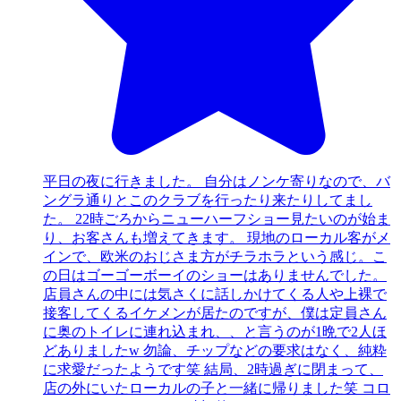
平日の夜に行きました。 自分はノンケ寄りなので、バ
ングラ通りとこのクラブを行ったり来たりしてまし
た。 22時ごろからニューハーフショー見たいのが始ま
り、お客さんも増えてきます。 現地のローカル客がメ
インで、欧米のおじさま方がチラホラという感じ。こ
の日はゴーゴーボーイのショーはありませんでした。
店員さんの中には気さくに話しかけてくる人や上裸で
接客してくるイケメンが居たのですが、僕は定員さん
に奥のトイレに連れ込まれ、、と言うのが1晩で2人ほ
どありましたw 勿論、チップなどの要求はなく、純粋
に求愛だったようです笑 結局、2時過ぎに閉まって、
店の外にいたローカルの子と一緒に帰りました笑 コロ