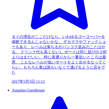
タイの滞在がここだけなら、いわゆるゴーゴーバーを
体験できるんじゃないかな。 デカマラやファックショ
ーもあり、レベルは落ちるがバンコク並みのことはや
る。 ドリンク代も高くないし ボーイは同じ並びの２軒
よりはまだいい。 特に表通りから一番近いところは最
悪。 こんなレベルが低いボーイをよく出せるなってく
らい。もちろん客は誰もいなくて逃げるように店をで
た
2017年5月5日 11:12
Aquarius Guesthouse