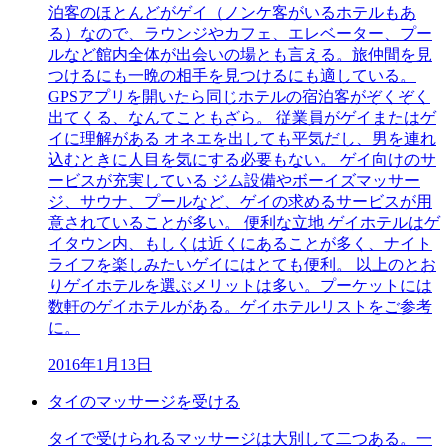
泊客のほとんどがゲイ（ノンケ客がいるホテルもあ
る）なので、ラウンジやカフェ、エレベーター、プー
ルなど館内全体が出会いの場とも言える。旅仲間を見
つけるにも一晩の相手を見つけるにも適している。
GPSアプリを開いたら同じホテルの宿泊客がぞくぞく
出てくる、なんてこともざら。 従業員がゲイまたはゲ
イに理解がある オネエを出しても平気だし、男を連れ
込むときに人目を気にする必要もない。 ゲイ向けのサ
ービスが充実している ジム設備やボーイズマッサー
ジ、サウナ、プールなど、ゲイの求めるサービスが用
意されていることが多い。 便利な立地 ゲイホテルはゲ
イタウン内、もしくは近くにあることが多く、ナイト
ライフを楽しみたいゲイにはとても便利。 以上のとお
りゲイホテルを選ぶメリットは多い。プーケットには
数軒のゲイホテルがある。ゲイホテルリストをご参考
に。
2016年1月13日
タイのマッサージを受ける
タイで受けられるマッサージは大別して二つある。一