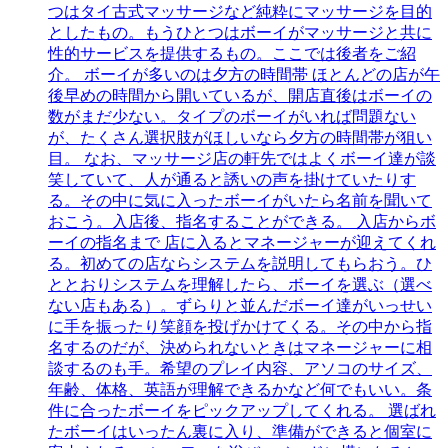
つはタイ古式マッサージなど純粋にマッサージを目的
としたもの。もうひとつはボーイがマッサージと共に
性的サービスを提供するもの。ここでは後者をご紹
介。 ボーイが多いのは夕方の時間帯 ほとんどの店が午
後早めの時間から開いているが、開店直後はボーイの
数がまだ少ない。タイプのボーイがいれば問題ない
が、たくさん選択肢がほしいなら夕方の時間帯が狙い
目。 なお、マッサージ店の軒先ではよくボーイ達が談
笑していて、人が通ると誘いの声を掛けていたりす
る。その中に気に入ったボーイがいたら名前を聞いて
おこう。入店後、指名することができる。 入店からボ
ーイの指名まで 店に入るとマネージャーが迎えてくれ
る。初めての店ならシステムを説明してもらおう。ひ
ととおりシステムを理解したら、ボーイを選ぶ（選べ
ない店もある）。ずらりと並んだボーイ達がいっせい
に手を振ったり笑顔を投げかけてくる。その中から指
名するのだが、決められないときはマネージャーに相
談するのも手。希望のプレイ内容、アソコのサイズ、
年齢、体格、英語が理解できるかなど何でもいい。条
件に合ったボーイをピックアップしてくれる。 選ばれ
たボーイはいったん裏に入り、準備ができると個室に