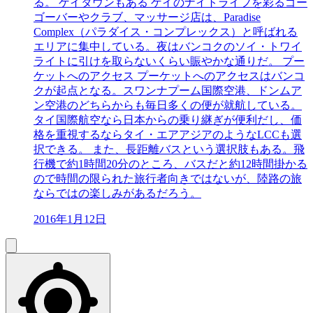
る。 ゲイタウンもある ゲイのナイトライフを彩るゴー
ゴーバーやクラブ、マッサージ店は、Paradise
Complex（パラダイス・コンプレックス）と呼ばれる
エリアに集中している。夜はバンコクのソイ・トワイ
ライトに引けを取らないくらい賑やかな通りだ。 プー
ケットへのアクセス プーケットへのアクセスはバンコ
クが起点となる。スワンナプーム国際空港、ドンムア
ン空港のどちらからも毎日多くの便が就航している。
タイ国際航空なら日本からの乗り継ぎが便利だし、価
格を重視するならタイ・エアアジアのようなLCCも選
択できる。 また、長距離バスという選択肢もある。飛
行機で約1時間20分のところ、バスだと約12時間掛かる
ので時間の限られた旅行者向きではないが、陸路の旅
ならではの楽しみがあるだろう。
2016年1月12日