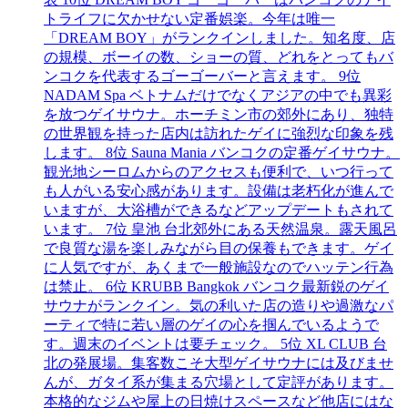
トライフに欠かせない定番娯楽。今年は唯一
「DREAM BOY」がランクインしました。知名度、店
の規模、ボーイの数、ショーの質、どれをとってもバ
ンコクを代表するゴーゴーバーと言えます。 9位
NADAM Spa ベトナムだけでなくアジアの中でも異彩
を放つゲイサウナ。ホーチミン市の郊外にあり、独特
の世界観を持った店内は訪れたゲイに強烈な印象を残
します。 8位 Sauna Mania バンコクの定番ゲイサウナ。
観光地シーロムからのアクセスも便利で、いつ行って
も人がいる安心感があります。設備は老朽化が進んで
いますが、大浴槽ができるなどアップデートもされて
います。 7位 皇池 台北郊外にある天然温泉。露天風呂
で良質な湯を楽しみながら目の保養もできます。ゲイ
に人気ですが、あくまで一般施設なのでハッテン行為
は禁止。 6位 KRUBB Bangkok バンコク最新鋭のゲイ
サウナがランクイン。気の利いた店の造りや過激なパ
ーティで特に若い層のゲイの心を掴んでいるようで
す。週末のイベントは要チェック。 5位 XL CLUB 台
北の発展場。集客数こそ大型ゲイサウナには及びませ
んが、ガタイ系が集まる穴場として定評があります。
本格的なジムや屋上の日焼けスペースなど他店にはな