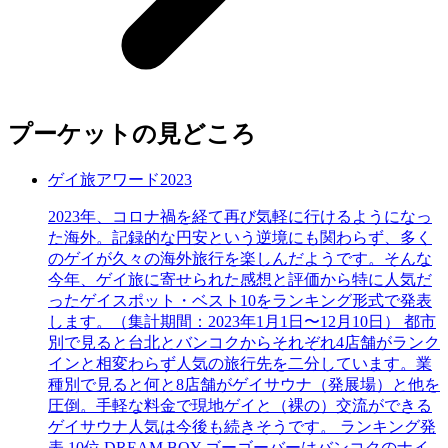
プーケットの見どころ
ゲイ旅アワード2023
2023年、コロナ禍を経て再び気軽に行けるようになっ
た海外。記録的な円安という逆境にも関わらず、多く
のゲイが久々の海外旅行を楽しんだようです。そんな
今年、ゲイ旅に寄せられた感想と評価から特に人気だ
ったゲイスポット・ベスト10をランキング形式で発表
します。（集計期間：2023年1月1日〜12月10日） 都市
別で見ると台北とバンコクからそれぞれ4店舗がランク
インと相変わらず人気の旅行先を二分しています。業
種別で見ると何と8店舗がゲイサウナ（発展場）と他を
圧倒。手軽な料金で現地ゲイと（裸の）交流ができる
ゲイサウナ人気は今後も続きそうです。 ランキング発
表 10位 DREAM BOY ゴーゴーバーはバンコクのナイ