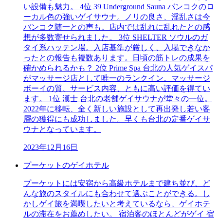
い設備も魅力。 4位 39 Underground Sauna バンコクのロ
ーカル色の強いゲイサウナ。ノリの良さ、淫乱さは今
バンコク随一との声も。店内では乱れに乱れたとの感
想が多数寄せられました。 3位 SHELTER ソウルのガ
タイ系ハッテン場。入店基準が厳しく、入場できなか
ったとの報告も複数あります。日頃の筋トレの成果を
確かめられるかも？ 2位 Prime Spa 台北の人気ゲイスパ
がマッサージ店として唯一のランクイン。マッサージ
ボーイの質、サービス内容、ともに高い評価を得てい
ます。 1位 漢士 台北の老舗ゲイサウナが堂々の一位。
2022年に移転、全く新しい施設として再出発し若い客
層の獲得にも成功しました。早くも台北の定番ゲイサ
ウナとなっています。
2023年12月16日
プーケットのゲイホテル
プーケットには安宿から高級ホテルまで建ち並び、ど
んな旅のスタイルにも合わせて選ぶことができる。し
かしゲイ旅を満喫したいと考えているなら、ゲイホテ
ルの滞在をお薦めしたい。 宿泊客のほとんどがゲイ 宿