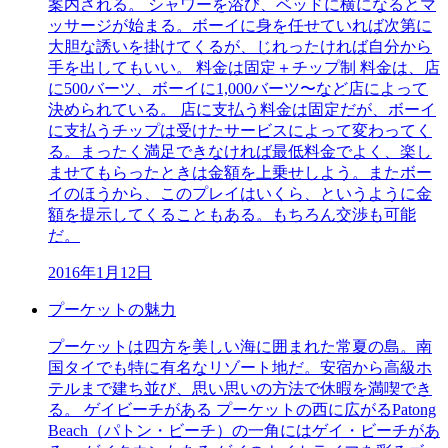
案内される。 シャワーを浴び、ベッドに横になるとマ
ッサージが始まる。ボーイに身を任せていれば次第に
大胆な誘いを掛けてくるが、じれったければ自分から
手を出してもいい。 料金は固定＋チップ制 料金は、店
に500バーツ、ボーイに1,000バーツ〜など店によって
決められている。 店に支払う料金は固定だが、ボーイ
に支払うチップは受けたサービスによって変わってく
る。まったく満足できなければ最低料金でよく、楽し
ませてもらったときは金額を上乗せしよう。またボー
イのほうから、このプレイはいくら、というように金
額を提示してくることもある。もちろん交渉も可能
だ。
2016年1月12日
プーケットの魅力
プーケットは四方を美しい海に囲まれた常夏の島。南
国タイでも特に有名なリゾート地だ。安宿から高級ホ
テルまで建ち並び、思い思いの方法で休暇を満喫でき
る。 ゲイビーチがある プーケットの西に広がるPatong
Beach（パトン・ビーチ）の一角にはゲイ・ビーチがあ