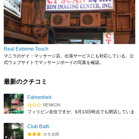
Real Extreme Touch
マニラのゲイ・マッサージ店。出張サービスにも対応している。公
式ウェブサイトでマッサージボーイの写真を確認。
最新のクチコミ
Fahrenheit
RENKON
フィリピン在住ですが、6月13日時点でも閉店していま
す。
Club Bath
ホモ太郎