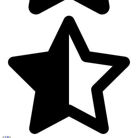
(
18
)