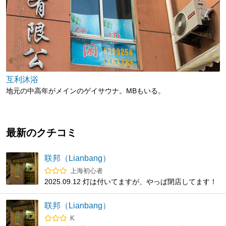
互利沐浴
地元の中高年がメインのゲイサウナ。MBもいる。
最新のクチコミ
联邦（Lianbang）
上海初心者
2025.09.12 灯は付いてますが、やっぱ閉店してます！
やりとりしてる中国の方に聞いてみたら、ハッテン場
は全国禁止(？)になったみたいです！ 上海に行かれる
联邦（Lianbang）
方々、ご参考までに！
K