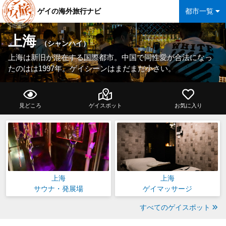
ゲイの海外旅行ナビ
都市一覧
上海
（シャンハイ）
上海は新旧が混在する国際都市。中国で同性愛が合法になっ
たのはは1997年。ゲイシーンはまだまだ小さい。
見どころ
ゲイスポット
お気に入り
上海
上海
サウナ・発展場
ゲイマッサージ
すべてのゲイスポット