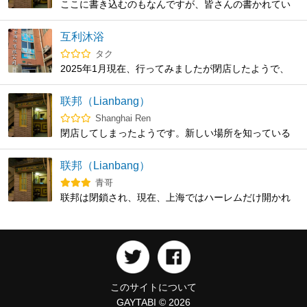
ここに書き込むのもなんですが、皆さんの書かれてい
る哈乐浴室に行ってみました。 2025年5月4日の20時頃
に向かいましたが、写真の通り閉店してました。この
互利沐浴
日偶々閉まってたのか、永遠に閉店してるのかはよく
タク
わかりませんでした。 場所は書き込みの住所の共和新
2025年1月現在、行ってみましたが閉店したようで、
路3400号の共新文創というビルの2階で、マッチョのポ
建物に看板もなく何もない感じでした。
スターが貼られてるので分かりやすい場所でした。
联邦（Lianbang）
Shanghai Ren
閉店してしまったようです。新しい場所を知っている
人はいますか?
联邦（Lianbang）
青哥
联邦は閉鎖され、現在、上海ではハーレムだけ開かれ
ているようで、国内のLGBT環境は厳しい。
このサイトについて
GAYTABI © 2026