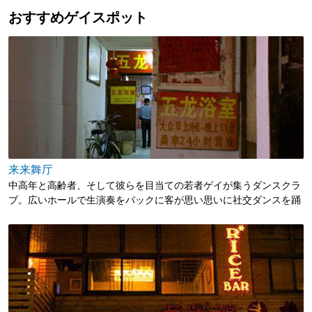
おすすめゲイスポット
来来舞厅
中高年と高齢者、そして彼らを目当ての若者ゲイが集うダンスクラ
ブ。広いホールで生演奏をバックに客が思い思いに社交ダンスを踊
る場末感たっぷりの店。 大勢の高齢者ゲイのカップルが仲睦まじく
ステップを踏む。生演奏はドラム、キーボード、ボーカルのみの簡
易なものだが、演奏される曲は世界の民謡、スタンダード、中国歌
謡と幅広い。金土日のみ営業。