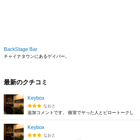
BackStage Bar
チャイナタウンにあるゲイバー。
最新のクチコミ
Keybox
なおと
追加コメントです。 個室でヤった人とピロートークし
て聞いたんだけど、その彼は18:30ごろに入ろうとした
ら、210個あるロッカーがすべて使われていて、空きが
Keybox
出るまで受付で5分くらい待ったそうです。 土曜日は
なおと
(おそらくnaked dayの木曜日も)早めに入場したほうが