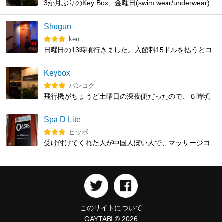
3か月ぶりのKey Box、金曜日(swim wear/underwear)
よさそうですね。
と土曜日(naked)に行ってきました。土曜日のほうが断
然良かったです。 金曜日、みんなどんなエロ下着履い
Shogun
て来るんだろう、と楽しみにしながら、オレはTOOTの
ken
白色系ローライズボクサーを履いて行きました。とこ
日曜日の13時頃行きました。入館料15ドルを払うとコ
ろが、ほとんどの人が普通の黒色ボクサーかブリー
ーンドームとジェルとバスタオル、ロッカーの鍵を貰
フ、、、全然エロくない！ あとは黒色無地の競パン
い ロッカー室へ ロッカー室はそんなに大きくなく身軽
Keybox
の人がチラホラ。そもそもシンガポールでは、日本で
な感じで行くのが良いかと 客層は満遍なく中華系、マ
バンコク
売ってるようなエロい競パンは売ってないらしい。 暗
レー系、インド系、白人が入り乱れてる感じです 客数
飛行機がちょうど土曜日の深夜便だったので、６時頃
いところでは、白色系アンダーウェアは目立つので、
は4、５０人位は居たと思います。 シャワーの数が少な
に入ってみました。色んな人種のイケメン、ガチポが
メッチャ触られました笑 でも金曜日の入館者数は
く２階に4ヶ所３階に3ヶ所という感じですシャワー待
細い通路にひしめき合ってて、まるで◯ンポのウイン
土曜日の60-70%程度。皆さん、ややおとなしめでし
Spa D Lite
ちが出来る感じ 肝心の発展場はほぼ真っ暗であちらこ
ドウショッピング状態でした。とりあえず握ってみ
た。 リベンジのため、土曜日も行きました。受付のお
ヒッポ
ちらから手が出る感じ 個室もかなりの数が有りますが
る、ケツ擦ってみながら歩いて楽しかったです。フェ
じさんにWelcome back! と言われてしまった！笑 全裸
受け付けてくれた人が中国人ぽい人で、マッサージコ
小さめで寝ながらと言うよりはトイレの個室の様な感
ラは何人にされたか分かりませんが、自分はタチなの
イベントは18:30からとウェブサイトには書いてあった
ースを選ぶ時に「S$100だけど良いですか？」と聞い
じ スチームサウナもありましたが小さめで真っ暗ここ
でケツは２時間で３人いただきました。
けど、混むかもしれないので17:30に入りました。館内
てきて、「オイルマッサージですか？」と聞き返した
も乱行状態 ほぼ会話も無くお互いしごき合いで良いと
はすでにかなりたくさんの人。そしたら何と「今から
ところ、「はい」ということだったので、過去に行っ
言う方にはおすすめです
ダークゾーンにはタオル持ち込み禁止です」のアナウ
た人の値段ともそれほど乖離もなく、インフレで値が
ンスが！ 17:30から全裸イベント始まってしまいまし
上がったのかなと思い、OK出したところ、その人が施
た。 右側奥の薄暗い迷路みたいなところにみんな殺到
術する、ということに。自分としては陰にいた若そう
このサイトについて
し、いきなり盛り上がりました！ 全裸でもみくちゃ
なピチピチボーイを希望していたのですが、仕方な
GAYTABI © 2026
にされて触り触られ放題。オレは露出も好きなので、