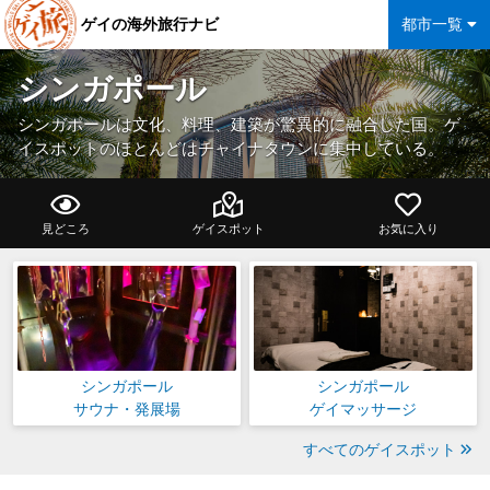
ゲイの海外旅行ナビ
都市一覧
シンガポール
シンガポールは文化、料理、建築が驚異的に融合した国。ゲ
イスポットのほとんどはチャイナタウンに集中している。
見どころ
ゲイスポット
お気に入り
シンガポール
シンガポール
サウナ・発展場
ゲイマッサージ
すべてのゲイスポット