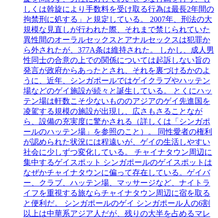
しくは斡旋により手数料を受け取る行為は最長2年間の
拘禁刑に処する」と規定している。 2007年、刑法の大
規模な見直しが行われた際、それまで禁じられていた
異性間のオーラルセックスとアナルセックスは犯罪か
ら外されたが、377A条は維持された。 しかし、成人男
性同士の合意の上での関係については起訴しない旨の
発言が政府からあったとされ、それを裏づけるかのよ
うに、近年、シンガポールではゲイクラブやハッテン
場などのゲイ施設が続々と誕生している。 とくにハッ
テン場は軒数こそ少ないもののアジアのゲイ先進国を
凌駕する規模の施設が出現し、広さもさることなが
ら、設備の充実度に驚かされる（詳しくは「シンガポ
ールのハッテン場」を参照のこと）。 同性愛者の権利
が認められた状況には程遠いが、ゲイの生活しやすい
社会に少しずつ変化している。 チャイナタウン周辺に
集中するゲイスポット シンガポールのゲイスポットは
なぜかチャイナタウンに偏って存在している。ゲイバ
ー、クラブ、ハッテン場、マッサージなど、ナイトラ
イフを重視する旅ならチャイナタウン周辺に宿を取る
と便利だ。 シンガポールのゲイ シンガポール人の6割
以上は中華系アジア人だが、残りの大半を占めるマレ