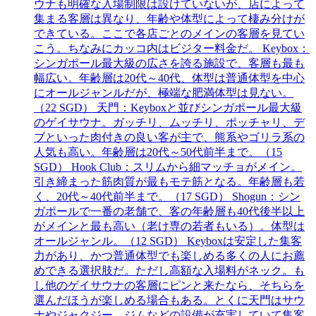
ウナも明確な入場制限は設けていないが、店によって
集まる客層は異なり、年齢や体型によって棲み分けが
できている。ここで各店ごとのメインの客層を見てい
こう。ちなみにカッコ内はビジター料金だ。 Keybox：
シンガポール最大級の広さを誇る施設で、客層も最も
幅広い。年齢層は20代～40代、体型は普通体型を中心
にオールジャンルだが、極端な肥満体型は見ない。
（22 SGD） 天門：Keyboxと並びシンガポール最大級
のゲイサウナ。ガッチリ、ムッチリ、ポッチャリ、デ
ブといった肉付きの良い客が主で、熊系やゴリラ系の
人気も高い。年齢層は20代～50代前半まで。（15
SGD） Hook Club：スリムから細マッチョがメイン。
引き締まった筋肉質が最もモテ筋となる。年齢層も若
く、20代～40代前半まで。（17 SGD） Shogun：シン
ガポールで一番の老舗で、客の年齢層も40代後半以上
がメインと最も高い（老け専の若者もいる）。体型は
オールジャンル。（12 SGD） Keyboxは安定した集客
力があり、かつ普通体型でも楽しめる多くの人にお薦
めできる選択肢だ。ただし高額な入場料がネック。も
し他のゲイサウナの客層にピンと来たなら、そちらを
選んだほうが楽しめる場合もある。とくに天門はサウ
ナやジャクジー、ジムなどの設備が充実していて集客