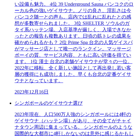
い設備も魅力。 4位 39 Underground Sauna バンコクのロ
ーカル色の強いゲイサウナ。ノリの良さ、淫乱さは今
バンコク随一との声も。店内では乱れに乱れたとの感
想が多数寄せられました。 3位 SHELTER ソウルのガ
タイ系ハッテン場。入店基準が厳しく、入場できなか
ったとの報告も複数あります。日頃の筋トレの成果を
確かめられるかも？ 2位 Prime Spa 台北の人気ゲイスパ
がマッサージ店として唯一のランクイン。マッサージ
ボーイの質、サービス内容、ともに高い評価を得てい
ます。 1位 漢士 台北の老舗ゲイサウナが堂々の一位。
2022年に移転、全く新しい施設として再出発し若い客
層の獲得にも成功しました。早くも台北の定番ゲイサ
ウナとなっています。
2023年12月16日
シンガポールのゲイサウナ選び
2023年現在、人口500万人強のシンガポールには4軒の
ゲイサウナ（ハッテン場）があり、その全てがチャイ
ナタウン周辺に集まっている。 シンガポールのような
国際的な大都市に4軒しかないのは意外に感じるかもし