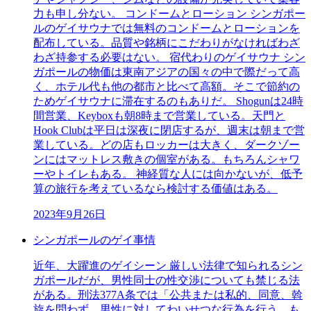
力も申し分ない。 コンドームとローション シンガポー
ルのゲイサウナでは無料のコンドームとローションを
配布している。品質や銘柄にこだわりがなければわざ
わざ持参する必要はない。 宿代わりのゲイサウナ シン
ガポールの物価は東南アジアの国々の中で際だって高
く、ホテル代も他の都市と比べて高額。そこで節約の
ためゲイサウナに滞在するのもありだ。 Shogunは24時
間営業、Keyboxも朝8時まで営業している。天門と
Hook Clubは平日は深夜に閉店するが、週末は朝まで営
業している。どの店もロッカーは大きく、ダークゾー
ンにはマットレス敷きの個室がある。もちろんシャワ
ーやトイレもある。 神経質な人には向かないが、低予
算の旅行を考えているなら検討する価値はある。
2023年9月26日
シンガポールのゲイ事情
近年、大躍進のゲイシーン 厳しい法律で知られるシン
ガポールだが、男性同士の性交渉についても禁じる法
がある。刑法377A条では「公共または私的、同意、斡
旋を問わず、男性に対してわいせつな行為を行う、も