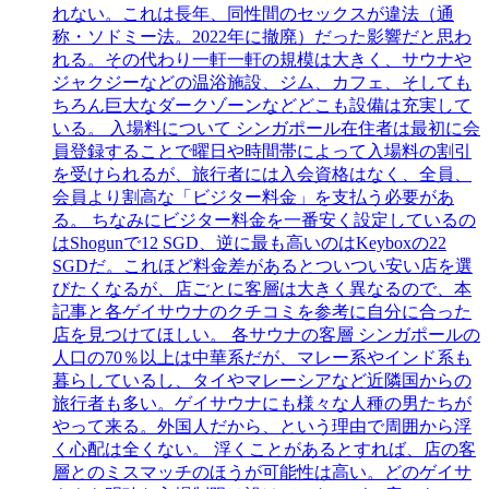
れない。これは長年、同性間のセックスが違法（通
称・ソドミー法。2022年に撤廃）だった影響だと思わ
れる。その代わり一軒一軒の規模は大きく、サウナや
ジャクジーなどの温浴施設、ジム、カフェ、そしても
ちろん巨大なダークゾーンなどどこも設備は充実して
いる。 入場料について シンガポール在住者は最初に会
員登録することで曜日や時間帯によって入場料の割引
を受けられるが、旅行者には入会資格はなく、全員、
会員より割高な「ビジター料金」を支払う必要があ
る。 ちなみにビジター料金を一番安く設定しているの
はShogunで12 SGD、逆に最も高いのはKeyboxの22
SGDだ。これほど料金差があるとついつい安い店を選
びたくなるが、店ごとに客層は大きく異なるので、本
記事と各ゲイサウナのクチコミを参考に自分に合った
店を見つけてほしい。 各サウナの客層 シンガポールの
人口の70％以上は中華系だが、マレー系やインド系も
暮らしているし、タイやマレーシアなど近隣国からの
旅行者も多い。ゲイサウナにも様々な人種の男たちが
やって来る。外国人だから、という理由で周囲から浮
く心配は全くない。 浮くことがあるとすれば、店の客
層とのミスマッチのほうが可能性は高い。どのゲイサ