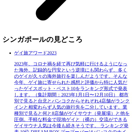
シンガポールの見どころ
ゲイ旅アワード2023
2023年、コロナ禍を経て再び気軽に行けるようになっ
た海外。記録的な円安という逆境にも関わらず、多く
のゲイが久々の海外旅行を楽しんだようです。そんな
今年、ゲイ旅に寄せられた感想と評価から特に人気だ
ったゲイスポット・ベスト10をランキング形式で発表
します。（集計期間：2023年1月1日〜12月10日） 都市
別で見ると台北とバンコクからそれぞれ4店舗がランク
インと相変わらず人気の旅行先を二分しています。業
種別で見ると何と8店舗がゲイサウナ（発展場）と他を
圧倒。手軽な料金で現地ゲイと（裸の）交流ができる
ゲイサウナ人気は今後も続きそうです。 ランキング発
表 10位 DREAM BOY ゴーゴーバーはバンコクのナイ