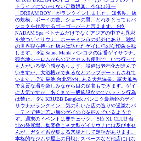
トライフに欠かせない定番娯楽。今年は唯一
「DREAM BOY」がランクインしました。知名度、店
の規模、ボーイの数、ショーの質、どれをとってもバ
ンコクを代表するゴーゴーバーと言えます。 9位
NADAM Spa ベトナムだけでなくアジアの中でも異彩
を放つゲイサウナ。ホーチミン市の郊外にあり、独特
の世界観を持った店内は訪れたゲイに強烈な印象を残
します。 8位 Sauna Mania バンコクの定番ゲイサウナ。
観光地シーロムからのアクセスも便利で、いつ行って
も人がいる安心感があります。設備は老朽化が進んで
いますが、大浴槽ができるなどアップデートもされて
います。 7位 皇池 台北郊外にある天然温泉。露天風呂
で良質な湯を楽しみながら目の保養もできます。ゲイ
に人気ですが、あくまで一般施設なのでハッテン行為
は禁止。 6位 KRUBB Bangkok バンコク最新鋭のゲイ
サウナがランクイン。気の利いた店の造りや過激なパ
ーティで特に若い層のゲイの心を掴んでいるようで
す。週末のイベントは要チェック。 5位 XL CLUB 台
北の発展場。集客数こそ大型ゲイサウナには及びませ
んが、ガタイ系が集まる穴場として定評があります。
本格的なジムや屋上の日焼けスペースなど他店にはな