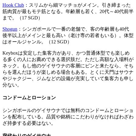
Hook Club
：スリムから細マッチョがメイン。引き締まった
筋肉質が最もモテ筋となる。年齢層も若く、20代～40代前半
まで。（17 SGD）
Shogun
：シンガポールで一番の老舗で、客の年齢層も40代
後半以上がメインと最も高い（老け専の若者もいる）。体型
はオールジャンル。（12 SGD）
Keyboxは安定した集客力があり、かつ普通体型でも楽しめ
る多くの人にお薦めできる選択肢だ。ただし高額な入場料が
ネック。もし他のゲイサウナの客層にピンと来たなら、そち
らを選んだほうが楽しめる場合もある。とくに天門はサウナ
やジャクジー、ジムなどの設備が充実していて集客力も申し
分ない。
コンドームとローション
シンガポールのゲイサウナでは無料のコンドームとローショ
ンを配布している。品質や銘柄にこだわりがなければわざわ
ざ持参する必要はない。
宿代わりのゲイサウナ