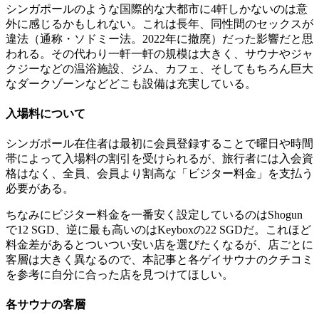
シンガポールのような国際的な大都市に4軒しかないのは意
外に感じるかもしれない。これは長年、同性間のセックスが
違法（通称・ソドミー法。2022年に撤廃）だった影響だと思
われる。その代わり一軒一軒の規模は大きく、サウナやジャ
クジーなどの温浴施設、ジム、カフェ、そしてもちろん巨大
なダークゾーンなどどこも設備は充実している。
入場料について
シンガポール在住者は最初に会員登録することで曜日や時間
帯によって入場料の割引を受けられるが、旅行者には入会資
格はなく、全員、会員より割高な「ビジター料金」を支払う
必要がある。
ちなみにビジター料金を一番安く設定しているのはShogun
で12 SGD、逆に最も高いのはKeyboxの22 SGDだ。これほど
料金差があるとついつい安い店を選びたくなるが、店ごとに
客層は大きく異なるので、本記事と各ゲイサウナのクチコミ
を参考に自分に合った店を見つけてほしい。
各サウナの客層