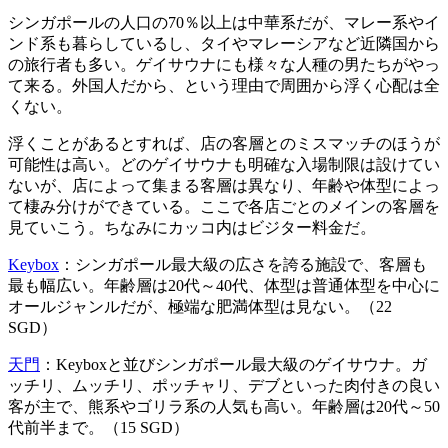
シンガポールの人口の70％以上は中華系だが、マレー系やイ
ンド系も暮らしているし、タイやマレーシアなど近隣国から
の旅行者も多い。ゲイサウナにも様々な人種の男たちがやっ
て来る。外国人だから、という理由で周囲から浮く心配は全
くない。
浮くことがあるとすれば、店の客層とのミスマッチのほうが
可能性は高い。どのゲイサウナも明確な入場制限は設けてい
ないが、店によって集まる客層は異なり、年齢や体型によっ
て棲み分けができている。ここで各店ごとのメインの客層を
見ていこう。ちなみにカッコ内はビジター料金だ。
Keybox
：シンガポール最大級の広さを誇る施設で、客層も
最も幅広い。年齢層は20代～40代、体型は普通体型を中心に
オールジャンルだが、極端な肥満体型は見ない。（22
SGD）
天門
：Keyboxと並びシンガポール最大級のゲイサウナ。ガ
ッチリ、ムッチリ、ポッチャリ、デブといった肉付きの良い
客が主で、熊系やゴリラ系の人気も高い。年齢層は20代～50
代前半まで。（15 SGD）