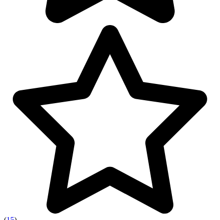
(
15
)