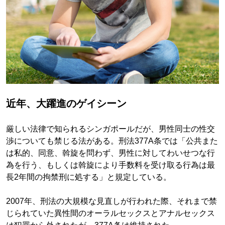
近年、大躍進のゲイシーン
厳しい法律で知られるシンガポールだが、男性同士の性交
渉についても禁じる法がある。刑法377A条では「公共また
は私的、同意、斡旋を問わず、男性に対してわいせつな行
為を行う、もしくは斡旋により手数料を受け取る行為は最
長2年間の拘禁刑に処する」と規定している。
2007年、刑法の大規模な見直しが行われた際、それまで禁
じられていた異性間のオーラルセックスとアナルセックス