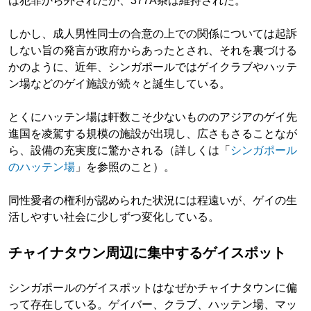
は犯罪から外されたが、377A条は維持された。
しかし、成人男性同士の合意の上での関係については起訴
しない旨の発言が政府からあったとされ、それを裏づける
かのように、近年、シンガポールではゲイクラブやハッテ
ン場などのゲイ施設が続々と誕生している。
とくにハッテン場は軒数こそ少ないもののアジアのゲイ先
進国を凌駕する規模の施設が出現し、広さもさることなが
ら、設備の充実度に驚かされる（詳しくは「
シンガポール
のハッテン場
」を参照のこと）。
同性愛者の権利が認められた状況には程遠いが、ゲイの生
活しやすい社会に少しずつ変化している。
チャイナタウン周辺に集中するゲイスポット
シンガポールのゲイスポットはなぜかチャイナタウンに偏
って存在している。ゲイバー、クラブ、ハッテン場、マッ