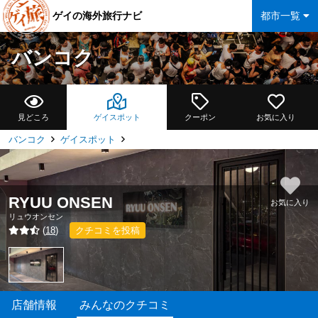
ゲイの海外旅行ナビ
都市一覧
バンコク
見どころ
ゲイスポット
クーポン
お気に入り
バンコク
ゲイスポット
RYUU ONSEN
お気に入り
リュウオンセン
(
18
)
クチコミを投稿
店舗情報
みんなのクチコミ