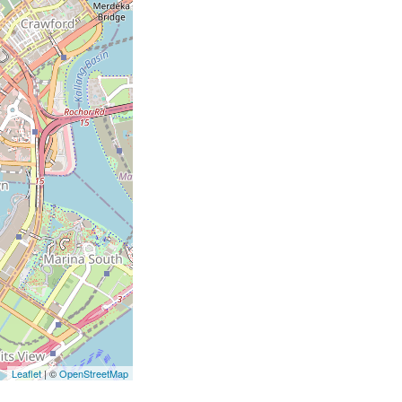
Leaflet
| ©
OpenStreetMap