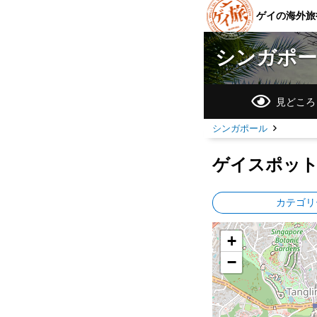
ゲイの海外旅
シンガポ
見どころ
シンガポール
ゲイスポッ
カテゴリ
+
−