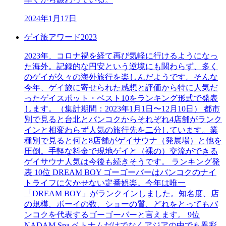
2024年1月17日
ゲイ旅アワード2023
2023年、コロナ禍を経て再び気軽に行けるようになっ
た海外。記録的な円安という逆境にも関わらず、多く
のゲイが久々の海外旅行を楽しんだようです。そんな
今年、ゲイ旅に寄せられた感想と評価から特に人気だ
ったゲイスポット・ベスト10をランキング形式で発表
します。（集計期間：2023年1月1日〜12月10日） 都市
別で見ると台北とバンコクからそれぞれ4店舗がランク
インと相変わらず人気の旅行先を二分しています。業
種別で見ると何と8店舗がゲイサウナ（発展場）と他を
圧倒。手軽な料金で現地ゲイと（裸の）交流ができる
ゲイサウナ人気は今後も続きそうです。 ランキング発
表 10位 DREAM BOY ゴーゴーバーはバンコクのナイ
トライフに欠かせない定番娯楽。今年は唯一
「DREAM BOY」がランクインしました。知名度、店
の規模、ボーイの数、ショーの質、どれをとってもバ
ンコクを代表するゴーゴーバーと言えます。 9位
NADAM Spa ベトナムだけでなくアジアの中でも異彩