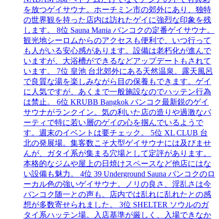
を放つゲイサウナ。ホーチミン市の郊外にあり、独特
の世界観を持った店内は訪れたゲイに強烈な印象を残
します。 8位 Sauna Mania バンコクの定番ゲイサウナ。
観光地シーロムからのアクセスも便利で、いつ行って
も人がいる安心感があります。設備は老朽化が進んで
いますが、大浴槽ができるなどアップデートもされて
います。 7位 皇池 台北郊外にある天然温泉。露天風呂
で良質な湯を楽しみながら目の保養もできます。ゲイ
に人気ですが、あくまで一般施設なのでハッテン行為
は禁止。 6位 KRUBB Bangkok バンコク最新鋭のゲイ
サウナがランクイン。気の利いた店の造りや過激なパ
ーティで特に若い層のゲイの心を掴んでいるようで
す。週末のイベントは要チェック。 5位 XL CLUB 台
北の発展場。集客数こそ大型ゲイサウナには及びませ
んが、ガタイ系が集まる穴場として定評があります。
本格的なジムや屋上の日焼けスペースなど他店にはな
い設備も魅力。 4位 39 Underground Sauna バンコクのロ
ーカル色の強いゲイサウナ。ノリの良さ、淫乱さは今
バンコク随一との声も。店内では乱れに乱れたとの感
想が多数寄せられました。 3位 SHELTER ソウルのガ
タイ系ハッテン場。入店基準が厳しく、入場できなか