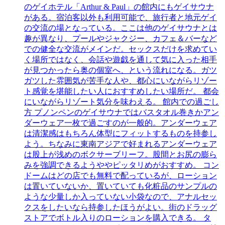
のゲイホテル「Arthur & Paul」の館内にもゲイサウナ
がある。宿泊客以外も利用可能で、旅行者と地元ゲイ
の交流の場となっている。ここは他のゲイサウナとは
趣が異なり、プールやジャクジー、カフェ＆バーなど
での健全な交流がメインだ。セックスだけを求めてい
く場所ではなく、会話や遊戯を通して気に入った相手
が見つかったら奥の個室へ、という流れになる。ガツ
ガツした雰囲気が苦手な人や、都心にいながらリゾー
ト感覚を堪能したい人におすすめしたい場所だ。 都会
にいながらリゾート気分を味わえる。 館内での過ごし
方 プノンペンのゲイサウナではバスタオル巻きかアン
ダーウェア一枚で過ごすのが一般的。アンダーウェア
は清潔感はもちろん体型にフィットするものを持参し
よう。ちなみに東南アジアで好まれるアンダーウェア
は股上が浅めのボクサーブリーフ。股間とお尻の膨ら
みを強調できるようややピッタリめがおすすめ。 コン
ドームはどの店でも無料で配っているが、ローション
は置いていないか、置いていても化粧品のサンプルの
ような少量しか入っていない小袋なので、アナルセッ
クスをしたいなら持参したほうがよい。街のドラッグ
ストアでボトル入りのローションを購入できる。 タ