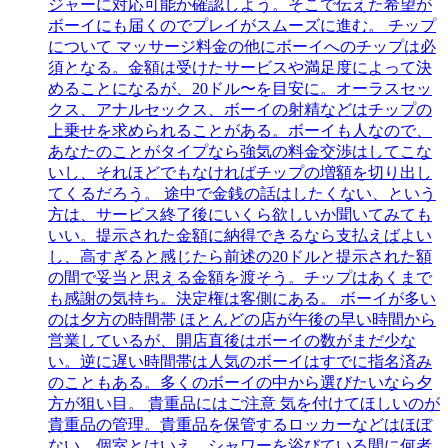
ジャーに対応可能か確認しよう。そこで伝えた希望が
ボーイにも届くのでプレイがスムーズに進む。 チップ
について マッサージ料金の他にボーイへのチップは必
須となる。金額は受けたサービスや満足度によって決
めることになるが、20ドル〜を目安に。オーラスセッ
クス、アナルセックス、ボーイの射精などはチップの
上乗せを求められることがある。ボーイも人なので、
あなたのことがタイプなら強気の料金交渉はしてこな
いし、それほどでもなければチップの増額を切り出し
てくるだろう。 途中で金銭の話はしたくない、という
方は、サービス終了後にいくら欲しいか聞いてみても
いい。提示された金額に納得できるなら支払えばよい
し、高すぎると感じたら前述の20ドルと提示された額
の間で妥当と思える金額を渡そう。チップはあくまで
も感謝の気持ち。決定権は客側にある。 ボーイが多い
のは夕方の時間帯 ほとんどの店が午後の早い時間から
営業しているが、開店直後はボーイの数がまだ少な
い。逆に遅い時間帯は人気のボーイはすでに指名済み
のこともある。多くのボーイの中から選びたいなら夕
方が狙い目。 貴重品にはご注意 気を付けてほしいのが
貴重品の管理。貴重品を保管するロッカーなどはほぼ
ない。個室とはいえ、シャワーを浴びている間に何者