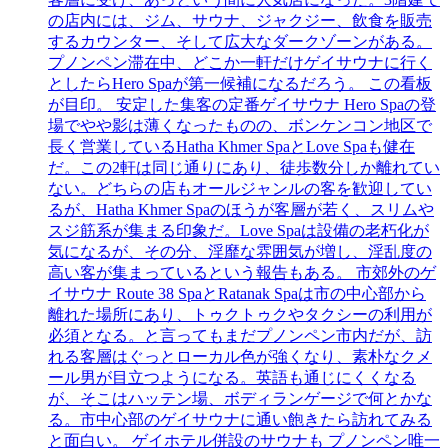
の店内には、ジム、サウナ、ジャクジー、飲食を販売
するカウンター、そして広大なダークゾーンがある。
プノンペン滞在中、どこか一軒だけゲイサウナに行く
としたらHero Spaが第一候補になるだろう。 この看板
が目印。 安定した集客の定番ゲイサウナ Hero Spaの登
場でやや影は薄くなったものの、ボンケンコン地区で
長く営業しているHatha Khmer SpaとLove Spaも健在
だ。この2軒は同じ通りにあり、徒歩数分しか離れてい
ない。どちらの店もオールジャンルの客を歓迎してい
るが、Hatha Khmer Spaのほうが客層が若く、スリムや
スジ筋系が集まる印象だ。Love Spaは設備の老朽化が
気になるが、その分、淫靡な雰囲気が増し、淫乱度の
高い客が集まっているという報告もある。 市郊外のゲ
イサウナ Route 38 SpaとRatanak Spaは市の中心部から
離れた場所にあり、トゥクトゥクやタクシーの利用が
必須となる。と言ってもまだプノンペン市内だが、訪
れる客層はぐっとローカル色が強くなり、素朴なクメ
ール男が目立つようになる。英語も通じにくくなる
が、そこはハッテン場、ボディランゲージで何とかな
る。市中心部のゲイサウナに通い飽きたら訪れてみる
と面白い。 ゲイホテル併設のサウナも プノンペン唯一