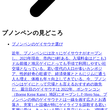
プノンペンの見どころ
プノンペンのゲイサウナ選び
近年、プノンペンには次々にゲイサウナがオープン
し、2023年現在、市内に6軒ある。入場料金はどこも3
ドル前後と地元ゲイにとっても手頃で利用しやすい社
交場となっている。若い世代の人口が多いカンボジ
ア、性的好奇心旺盛で、経済発展とともにジムに通う
人も増え、体格も年々向上してきている。今、プノン
ペンはゲイにとって穴場とも言えるおすすめの旅先
だ。 最注目のゲイサウナは 2022年、ボンケンコン
（Boeng Keng Kang）地区にオープンしたHero Spa。プ
ノンペンの他のゲイサウナとは一線を画す広さとお洒
落さ、充実した設備が特にゲイライフを謳歌する若い
客層に受け、あっという間に人気店になった。3階建て