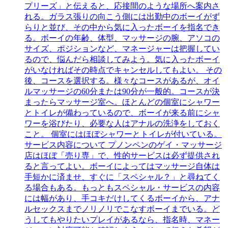
プリーズ」と伝えると、応接間のような場所へ案内さ
れる。ガラス張りの向こう側には出勤中のボーイがず
らりと並び、その中から気に入ったボーイを指名でき
る。ボーイの年齢、体型、マッサージの腕、アソコの
サイズ、ポジションなど、マネージャーは把握してい
るので、悩んだら相談してみよう。気に入ったボーイ
がいなければその時点でキャンセルしてもよい。 その
後、コースを選択する。様々なコースがあるが、オイ
ルマッサージの60分または90分が一般的。コースが決
まったらマッサージ室へ。ほとんどの個室にシャワー
とトイレが備わっているので、ボーイが来る前にシャ
ワーを浴びたり、必要な人はアナルの洗浄をしておく
こと。 個室にはほぼシャワーとトイレが付いている。
サービス内容について プノンペンのゲイ・マッサージ
店はほぼ「売り専」で、性的サービスは必ず提供され
ると言ってよい。ボーイによってはマッサージ自体は
手短かに済ませ、すぐに「スペシャル？」と尋ねてく
る場合もある。もっともスペシャル・サービスの内容
には幅があり、手コキだけしてくるボーイから、アナ
ルセックスまでノリノリでこなすボーイまでいる。ど
うしてもやりたいプレイがあるなら、指名時、マネー