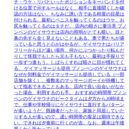
チ・ウケ・リバといったポジションをキーバンドを付
ける位置で示すルールはなく、相手に直接聞くしか確
認の方法はない。ちなみに誘い方である程度の目星は
付けられる。最初にペニスを触ってくるのはウケ、お
尻を触ってくるのはタチだ。 店内の暗さに要注意 プノ
ンペンのゲイサウナは店内の照明がとても暗い。目と
鼻の先すら全く見えないこともある。奥で男たちが盛
っていると思うと心がはやるが、ゲイサウナはバリア
フリーからほど遠い場所。何かにぶつかったり転んだ
りして怪我でもしたら元も子もない。最初は手探りで
一歩ずつ進もう。しばらくすれば暗さに目が慣れてく
る。 ゲイマッサージも提供 プノンペンのゲイサウナは
なぜか別料金でゲイマッサージも提供している（一部
店舗を除く）。複数名のマッサージボーイが待機して
いて指名できることもある。店内で良い出会いがなか
った場合、利用するのも手。 おすすめの時間帯 プノン
ペンのゲイサウナのピークタイムは夕方から20時頃ま
で。仕事や学校帰りにゲイサウナに直行するパターン
が多いようだ。既婚者だったり、家族と同居していた
りする人が多いので、遅い時間帯の客足は期待できな
い。できれば夕食前に行くのが吉。なお、週末は午後
早くから賑わっている。