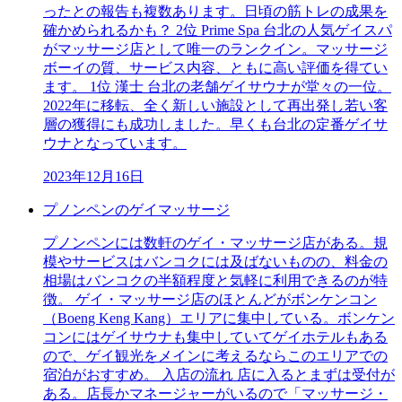
ったとの報告も複数あります。日頃の筋トレの成果を
確かめられるかも？ 2位 Prime Spa 台北の人気ゲイスパ
がマッサージ店として唯一のランクイン。マッサージ
ボーイの質、サービス内容、ともに高い評価を得てい
ます。 1位 漢士 台北の老舗ゲイサウナが堂々の一位。
2022年に移転、全く新しい施設として再出発し若い客
層の獲得にも成功しました。早くも台北の定番ゲイサ
ウナとなっています。
2023年12月16日
プノンペンのゲイマッサージ
プノンペンには数軒のゲイ・マッサージ店がある。規
模やサービスはバンコクには及ばないものの、料金の
相場はバンコクの半額程度と気軽に利用できるのが特
徴。 ゲイ・マッサージ店のほとんどがボンケンコン
（Boeng Keng Kang）エリアに集中している。ボンケン
コンにはゲイサウナも集中していてゲイホテルもある
ので、ゲイ観光をメインに考えるならこのエリアでの
宿泊がおすすめ。 入店の流れ 店に入るとまずは受付が
ある。店長かマネージャーがいるので「マッサージ・