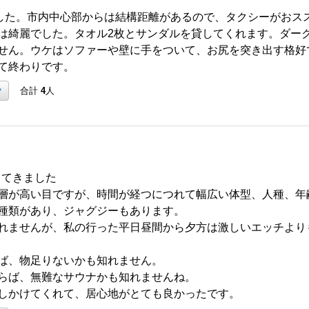
ました。市内中心部からは結構距離があるので、タクシーがおス
は綺麗でした。タオル2枚とサンダルを貸してくれます。ダー
せん。ウケはソファーや壁に手をついて、お尻を突き出す格好
て終わりです。
ク
合計
4
人
ってきました
層が高い目ですが、時間が経つにつれて幅広い体型、人種、年
種類があり、ジャグジーもあります。
れませんが、私の行った平日昼間から夕方は激しいエッチより
ば、物足りないかも知れません。
らば、無難なサウナかも知れませんね。
しかけてくれて、居心地がとても良かったです。