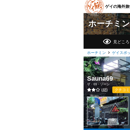
ゲイの海外旅
ホーチミン
見どころ
ホーチミン
ゲイスポ
Sauna69
ザ・69・ゾーン
(
48
)
クチコミ