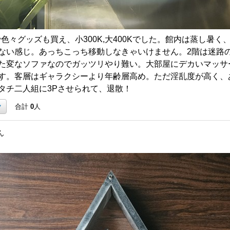
で色々グッズも買え、小300K,大400Kでした。館内は蒸し暑
ない感じ。あっちこっち移動しなきゃいけません。2階は迷路
た変なソファなのでガッツリやり難い。大部屋にデカいマッサ
す。客層はギャラクシーより年齢層高め。ただ淫乱度が高く、
タチ二人組に3Pさせられて、退散！
ク
合計
0
人
ん