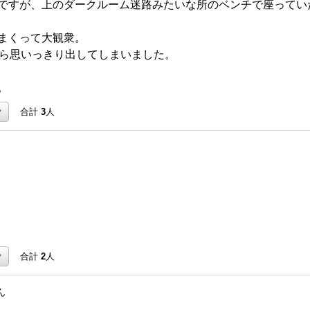
ですが、上のダークルーム迷路みたいな所のベンチで座ってい
まくって大観衆。
がら思いっきり出してしまいました。
。
ク
合計
3
人
ク
合計
2
人
ん