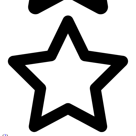
(
3
)