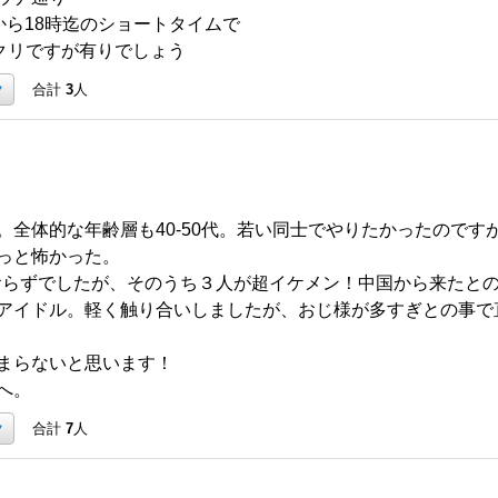
5時から18時迄のショートタイムで
タクリですが有りでしょう
ク
合計
3
人
。全体的な年齢層も40-50代。若い同士でやりたかったのです
っと怖かった。
かおらずでしたが、そのうち３人が超イケメン！中国から来たと
アイドル。軽く触り合いしましたが、おじ様が多すぎとの事で
まらないと思います！
へ。
ク
合計
7
人