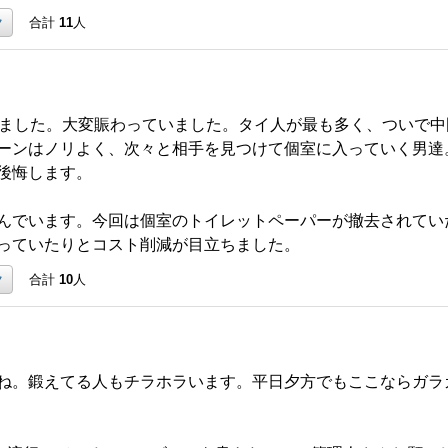
ク
合計
11
人
きました。大変賑わっていました。タイ人が最も多く、ついで
ーンはノリよく、次々と相手を見つけて個室に入っていく男達
後悔します。
んでいます。今回は個室のトイレットペーパーが撤去されてい
っていたりとコスト削減が目立ちました。
ク
合計
10
人
ね。鍛えてる人もチラホラいます。平日夕方でもここならガラ