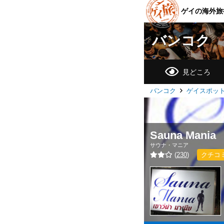
ゲイの海外旅
バンコク
見どころ
バンコク
ゲイスポッ
Sauna Mania
サウナ・マニア
(
230
)
クチコ