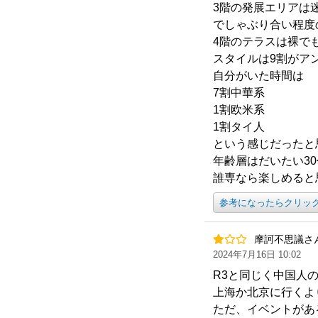
3階の発展エリアは
でしゃぶり合い程度
4階のテラスは裸で
スタイルは9割がア
自分がいた時間は
7割中華系
1割欧米系
1割タイ人
という感じだったと
年齢層はだいたい3
誰専なら楽しめると
参考になったらクリッ
摩訶不思議さ
2024年7月16日 10:02
R3と同じく中国人
上海か北京に行くよ
ただ、イベントがあ