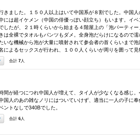
行きました。１５０人以上はいて中国系が８割でした。中国人
中には超イケメン（中国の俳優っぽい顔立ち）もいます。イベ
でしたが、２１時くらいから始まる４階屋上の「泡パーティー
きは全裸でタオルもパンツもダメ。全身泡だらけになるので濡
たいな機械から泡が大量に噴射されて参会者の首くらいまで泡
名によるセックスが行われ、１００人くらいが周りを囲って見
ク
合計
7
人
時間が経つにつれ中国人が増えて、タイ人が少なくなる感じ。
中国人のあの雑なノリにはついていけず、適当に一人の子に奉
ベントなしで340Bでした。
ク
合計
6
人