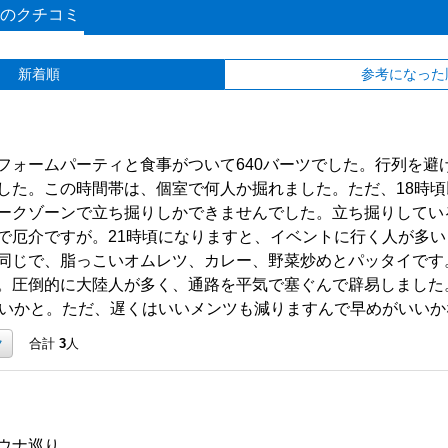
のクチコミ
新着順
参考になった
フォームパーティと食事がついて640バーツでした。行列を避け
した。この時間帯は、個室で何人か掘れました。ただ、18時
ークゾーンで立ち掘りしかできませんでした。立ち掘りしてい
で厄介ですが。21時頃になりますと、イベントに行く人が多
同じで、脂っこいオムレツ、カレー、野菜炒めとパッタイです
。圧倒的に大陸人が多く、通路を平気で塞ぐんで辟易しました
いいかと。ただ、遅くはいいメンツも減りますんで早めがいいか
ク
合計
3
人
ウナ巡り