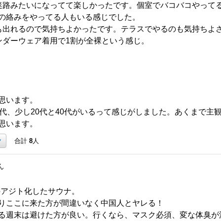
迷路みたいになってて楽しかったです。個室でバコバコやって
の絡みをやってる人もいる感じでした。
も出れるので気持ちよかったです。テラスでやるのも気持ちよ
ンダーウェア着用で1割が全裸という感じ。
思います。
0代、少し20代と40代がいるって感じがしました。あくまで主
思います。
ク
合計
8
人
ん
のアジト化したサウナ。
りここに来た方が間違いなく中国人とヤレる！
る週末は避けた方が良い。行くなら、マスク必須、変な体臭が