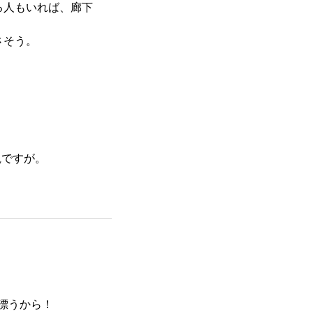
る人もいれば、廊下
さそう。
観ですが。
漂うから！