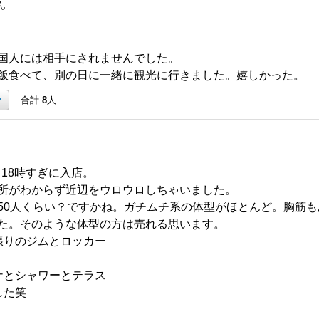
ん
国人には相手にされませんでした。
飯食べて、別の日に一緒に観光に行きました。嬉しかった。
ク
合計
8
人
）18時すぎに入店。
所がわからず近辺をウロウロしちゃいました。
50人くらい？ですかね。ガチムチ系の体型がほとんど。胸筋
た。そのような体型の方は売れる思います。
張りのジムとロッカー
ナとシャワーとテラス
した笑