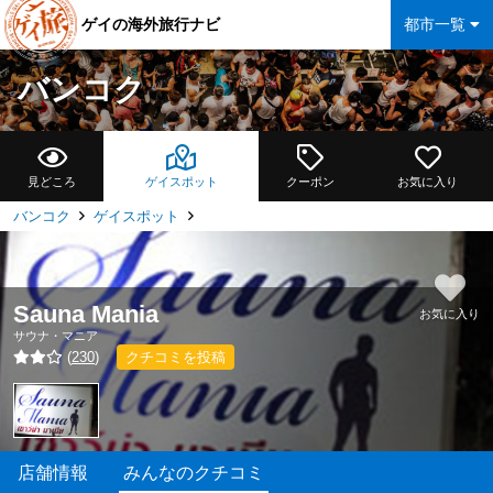
ゲイの海外旅行ナビ
都市一覧
バンコク
見どころ
ゲイスポット
クーポン
お気に入り
バンコク
ゲイスポット
Sauna Mania
お気に入り
サウナ・マニア
(
230
)
クチコミを投稿
店舗情報
みんなのクチコミ