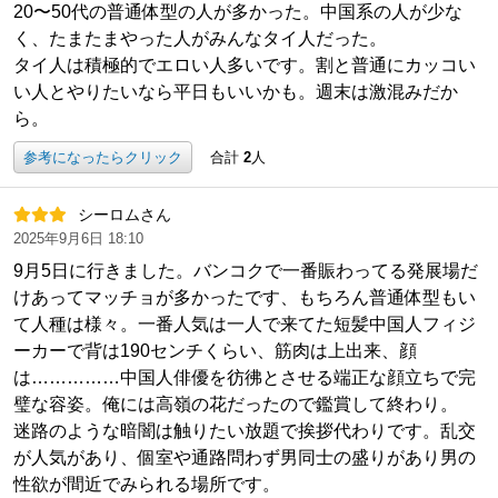
20〜50代の普通体型の人が多かった。中国系の人が少な
く、たまたまやった人がみんなタイ人だった。
タイ人は積極的でエロい人多いです。割と普通にカッコい
い人とやりたいなら平日もいいかも。週末は激混みだか
ら。
参考になったらクリック
合計
2
人
シーロムさん
2025年9月6日 18:10
9月5日に行きました。バンコクで一番賑わってる発展場だ
けあってマッチョが多かったです、もちろん普通体型もい
て人種は様々。一番人気は一人で来てた短髪中国人フィジ
ーカーで背は190センチくらい、筋肉は上出来、顔
は……………中国人俳優を彷彿とさせる端正な顔立ちで完
璧な容姿。俺には高嶺の花だったので鑑賞して終わり。
迷路のような暗闇は触りたい放題で挨拶代わりです。乱交
が人気があり、個室や通路問わず男同士の盛りがあり男の
性欲が間近でみられる場所です。