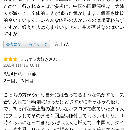
たので、行かれる人はご参考に。中国の国慶節後は、大陸
人が減って、全体的に人が減った気がします。個室も比較
的空いています。いろんな体型の人がいるのは相変わらず
ですが、鍛えた人はあまりいません。生が普通なのはいい
ですが。
参考になったらクリック
合計
7
人
デカマラ大好きさん
2025年11月1日 00:11
3泊4日のエロ旅
2日目、３日目
こっちの方がやはり自分には合ってるような気がする、気
合い入れて16時前に行ったけどさすがにチラホラな感じ
で、初っぱな最上階の誰もいないフロアで寝ていたタイ人
にフェラしてそのまま２回連続種付してもらいました。18
時くらいになってきたらだいぶ人も増えて、中国人、タイ
人、欧米系、10人くらいに掘られ、ちょっと疲れてシャワ