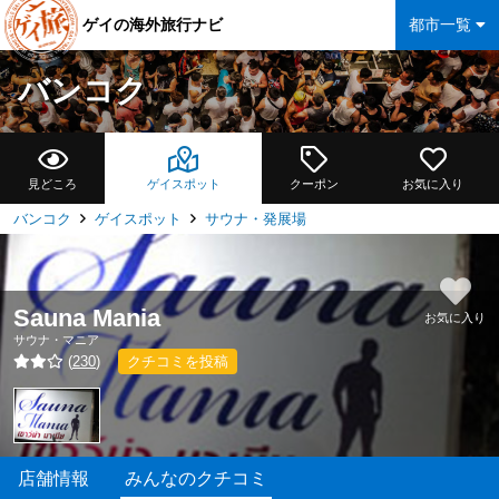
ゲイの海外旅行ナビ
都市一覧
バンコク
見どころ
ゲイスポット
クーポン
お気に入り
バンコク
ゲイスポット
サウナ・発展場
Sauna Mania
お気に入り
サウナ・マニア
(
230
)
クチコミを投稿
店舗情報
みんなのクチコミ