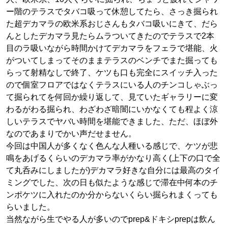
ー階のテラスでタバコ吸って休憩してたら、さっき掘られ
た超デカマラの欧米系おじさんもタバコ吸いにきて、だら
んとしたデカマラ見たらムラついてきたのでテラスで2本
目のラ吸いながら時間かけてデカマラをフェラで堪能、火
がついてしまってそのままテラスのベンチでまた掘っても
らって射精なしで終了、ケツも口も完全にスイッチ入った
ので個室フロアではなくテラスにいる人のチンコしゃぶっ
て掘られてを何回か繰り返して、見ていたギャラリーに変
わるがわる掘られ、わざわざ暗闇にいかなくても程よく涼
しいテラスでヤバい時間を堪能できました、ただ、ほぼ外
なのであまりでかい声だせません。
今回は中国人が多くなく色んな人種いる感じで、ケツが悲
鳴をあげるくらいのデカマラ率がかなり高く(上下の口で全
て丸呑みにしましたが)デカマラ好きな自分には最高のタイ
ミングでした、次の日も似たような感じで滞在中何本のチ
ンポケツに入れたのか分からないくらい掘られまくっても
らいました。
当然ながら生でやる人が多いのでprep&ドキシprepは飲ん