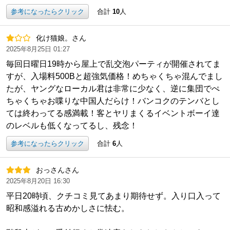
参考になったらクリック
合計
10
人
化け猫娘。さん
2025年8月25日 01:27
毎回日曜日19時から屋上で乱交泡パーティが開催されてま
すが、入場料500Bと超強気価格！めちゃくちゃ混んでまし
たが、ヤングなローカル君は非常に少なく、逆に集団でぺ
ちゃくちゃお喋りな中国人だらけ！バンコクのテンバとし
ては終わってる感満載！客とヤリまくるイベントボーイ達
のレベルも低くなってるし、残念！
参考になったらクリック
合計
6
人
おっさんさん
2025年8月20日 16:30
平日20時頃、クチコミ見てあまり期待せず。入り口入って
昭和感溢れる古めかしさに怯む。