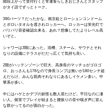
階段上がって受付行くと常連客らしきおじさんとスタッフ
がタイ語でずっとトーク。
390バーツ？だったかな。南京錠とローションコンドーム
とボロいタオルを渡されロッカーへ。ロッカーは蛍光灯で
バリバリ容姿確認出来る、あれ？想像してたよりレベル高
いぞと。
シャワーは3階にあった。浴槽、スチーム、サウナとそれ
なりの設備にテラスがだだっ広くて気持ち良い。
2階がハッテンゾーンで巨大、高身長のマッチョがゴロゴ
ロ、おっさんも178なので身長コンプは無いが180センチ超
えだらけ、みんな筋肉それなりにあるしイケメン多い。中
華系が多い。
中にはハゲとかデブの妖怪も数人居たけど。平日なのに凄
い人。個室でプレイが始まると腰振りの音や喘ぎ声に皆ん
な群がってるのが面白かった。