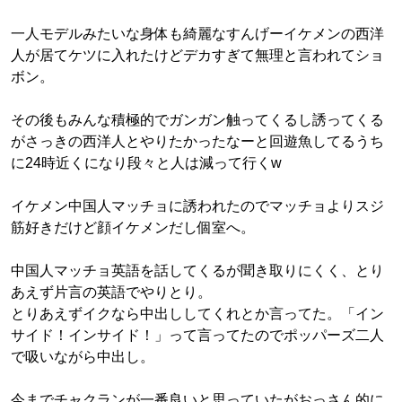
一人モデルみたいな身体も綺麗なすんげーイケメンの西洋
人が居てケツに入れたけどデカすぎて無理と言われてショ
ボン。
その後もみんな積極的でガンガン触ってくるし誘ってくる
がさっきの西洋人とやりたかったなーと回遊魚してるうち
に24時近くになり段々と人は減って行くw
イケメン中国人マッチョに誘われたのでマッチョよりスジ
筋好きだけど顔イケメンだし個室へ。
中国人マッチョ英語を話してくるが聞き取りにくく、とり
あえず片言の英語でやりとり。
とりあえずイクなら中出ししてくれとか言ってた。「イン
サイド！インサイド！」って言ってたのでポッパーズ二人
で吸いながら中出し。
今までチャクランが一番良いと思っていたがおっさん的に