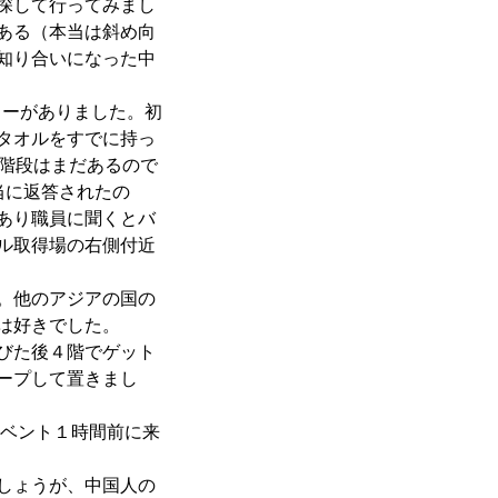
探して行ってみまし
ある（本当は斜め向
知り合いになった中
カーがありました。初
タオルをすでに持っ
く階段はまだあるので
当に返答されたの
あり職員に聞くとバ
ル取得場の右側付近
。他のアジアの国の
は好きでした。
びた後４階でゲット
ープして置きまし
イベント１時間前に来
しょうが、中国人の