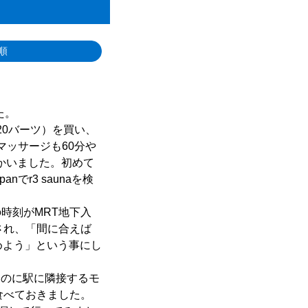
順
た。
20バーツ）を買い、
マッサージも60分や
向かいました。初めて
でr3 saunaを検
時刻がMRT地下入
答され、「間に合えば
めよう」という事にし
するのに駅に隣接するモ
食べておきました。