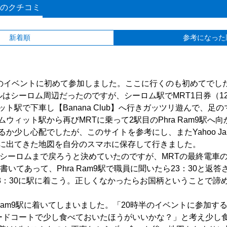
のクチコミ
新着順
参考になった
夜のイベントに初めて参加しました。ここに行くのも初めてでし
ルはシーロム周辺だったのですが、シーロム駅でMRT1日券（1
ト駅で下車し【Banana Club】へ行きガッツリ遊んで、足の
ウィット駅から再びMRTに乗って2駅目のPhra Ram9駅へ
少し心配でしたが、このサイトを参考にし、またYahoo Japan
に出てきた地図を自分のスマホに保存して行きました。
でシーロムまで戻ろうと決めていたのですが、MRTの最終電車の
と書いてあって、Phra Ram9駅で職員に聞いたら23：30と返
も23：30に駅に着こう。正しくなかったらお国柄ということで諦
a Ram9駅に着いてしまいました。「20時半のイベントに参加
ードコートで少し食べておいたほうがいいかな？」と考え少し