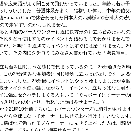
語や広東語がよく聞こえて飛びかっていました。年齢も若い子
っしゃいました。普通体系が多く、結構いい体も、中年の伯父
Banana Clubで鉢合わせした日本人のお姉様♂や台湾人の
なので来やすいのかもしれません。
なると４階のバーカウンター付近に長方形のお立ち台みたいなの
それをどう使用するのかイベントが始めるまでわかりませんで
すが、20時半を過ぎてもイベントはすぐには始まりません。2
いて、その内にクチコミにみなさん書かれていた「満員電車」
お立ち台を囲むような感じで集まっているのに、25分過ぎた20時
。この25分間みな参加者は同じ場所に立ちっぱなしです。あ
しまいました。25分後にイベントはやっと始まりましたが今
載せマイクを使い話しながらミニイベント。立ちっぱなし耐え
イに強烈セクハラしまくる人もいて（でもボーイはオーナーの
っきりはねのけたり、激怒した顔はみせません。）
うか？21時10分前くらいに（バーカウンター左に時計がありま
人から全裸になってオーナーに見せて上へ行け！」となります
に選ばれて勃ったモノをオーナーに見せて上がった人は、階段
）でボーイ3人くらいに御奉仕されてました。