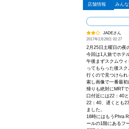
店舗情報
みんな
JADEさん
2017年2月28日 02:27
2月25日土曜日の
今回は1人旅でホテ
午後まずスクムウィッ
ってもらった後スクム
行くので見つけられるか
索し画像で一番最初
帰りも絶対にMRT
口付近には22：40
22：40、遅くと
ました。
18時にはもうPhr
ールの1階にあるフ