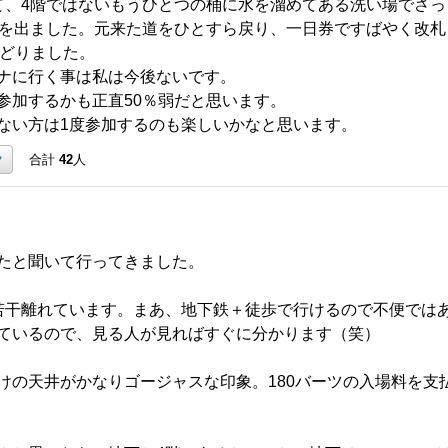
て、4階ではないもうひとつの桶に水を溜めてある洗い場でさっ
ナを出ました。元来た道をひとすら戻り、一日券ですばやく改札を
もどりました。
ナに行く事は私は今後ないです。
参加するかも正直50％弱だと思います。
ない方は1度参加するのも楽しいかなと思います。
ク
合計
42
人
たと聞いて行ってきました。
らは若干離れています。まあ、地下鉄＋徒歩で行けるので不便では
ているので、見る人が見ればすぐに分かります（笑）
けの天井がかなりゴージャスな印象。180バーツの入場料を支