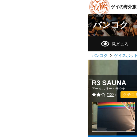
ゲイの海外旅
バンコク
見どころ
バンコク
ゲイスポッ
R3 SAUNA
アールスリー・サウナ
(
132
)
クチコ