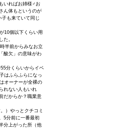
もいればお姉様♂お
さん体もというのが
若い子も来ていて同じ
が10個以下くらい用
した。
0時半前からみなお立
「酸欠」の意味がわ
55分くらいからイベ
る子はふらふらになっ
度はオーナーが全裸の
られない人もいれ
前だからか？職業意
す。）やっとクチコミ
。5分前に一番最初
半分上がった所（他