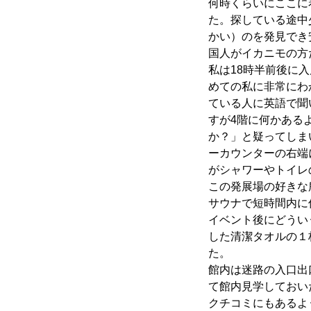
何時くらいにここに
た。探している途中
かい）のを発見でき
国人がイカニモの方
私は18時半前後に
めての私に非常にわ
ている人に英語で聞
すが4階に何かある
か？」と疑ってしま
ーカウンターの右端
がシャワーやトイレ
この発展場の好きな
サウナで短時間内に
イベント後にどうい
した清潔タオルの１
た。
館内は迷路の入口出
て館内見学しておい
クチコミにもあるよ