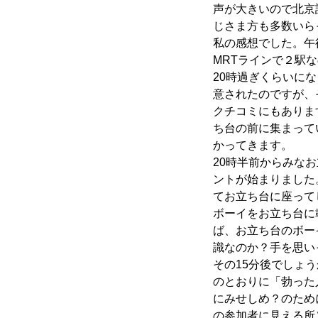
声が大きいので北京
じさま方も多数いら
私の感想でした。午後
MRTラインで２駅
20時過ぎくらいに
意されたのですが、
クチコミにもありま
ち台の前に集まって
かってきます。
20時半前からみな
ントが始まりました
てお立ち台に座って
ボーイをお立ち台に
ば、お立ち台のボー
識なのか？手を思い
その15分後でしょ
のとおりに「勃った
にみせしめ？のため
の参加者に見える所