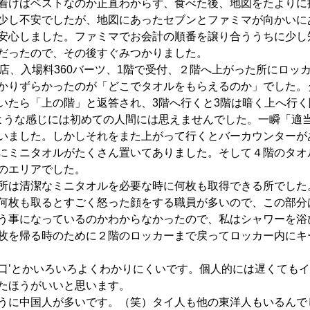
着けばベストなのか正直わからず、食べた後、地図をたよりに
少し不安でしたが、地図にあったセブンとファミマが向かいに
安心しました。ファミマでお会計の順番を譲り合ううちに少し
だったので、その後すぐみつかりました。
入店、入場料360バーツ、1階で受付、２階へ上がった所にロッ
かりずらかったのが「どこでタオルをもらえるのか」でした。
いたら「上の階」と返答され、3階へ行くと3階は暗く上へ行
ような感じには初めての人間には思えませんでした。一瞬「適
いました。しかしそれをまた上がって行くとバーカウンターが
にミニタオルがたくさん置いてありました。そして４階のタオ
のエリアでした。
所は清潔なミニタオルを必要な時に何枚も取得できる所でした
何枚も取るとすごく怒った顔をする職員が多いので、この部分
う事になっているのかわからなかったので、私はシャワーを浴
枚を帰る時のために２階のロッカーまで戻ってロッカー内にキ
口’とかいろいろよくわかりにくいです。個人的には遅くても
たほうがいいと思います。
うに中国人が多いです。（笑）タイ人も他の東洋人もいるんで