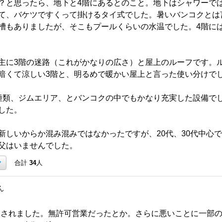
？と思ったら、地下と4階にあるとのこと。地下はシャワーで
て、バケツですくって掛けるタイ式でした。暑いバンコクとは
槽もありましたが、そこもプールくらいの水温でした。4階に
主に3階の迷路（これがかなりの広さ）と屋上のルーフです。
暗くて涼しい3階と、明るめで暖かい屋上と言った使い分けで
種類、ジムエリア、とバンコクの中でもかなり充実した設備で
した。
新しいからか混み混みではなかったですが、20代、30代中心
父はいませんでした。
ク
合計
34
人
ん
発されました。無許可営業だったとか。さらに悪いことに一部