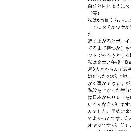
自分と同じようにタ
（笑）
私は6番目くらいに
ーイにタチかウケか
た。
遅く上がるとボーイ
でるまで待つか）も
ットでやろうとする
私は金土と午後「Ba
局3人とからんで最
嫌だったのが、勃た
がる事ができますが
階段を上がった半分
は日本から００１を
いろんな方がいます
んでした。早めに来
てよかったです。3
オヤジですが。笑）