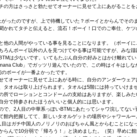
チの方はさっさと勃たせてオーナーに見せて上にあがることを
上がったのですが、上で待機していた？ボーイとからんでその
聞かれてタチと伝えると、流石！ボーイ！口でのご奉仕、ケツ
と他の人間がやっている事を見ることになります。（ボーイに
ちろんボーイ以外の人を見つけてやる事は可能ですが、みな躊
BTMは少ないです。いてもたぶん自分の好みとはかけ離れて
nana Club」でガッツリ遊んでいたので、この時はイキはし
初のボーイが一番よかったです。
せてオーナーに見せて上にあがる時に、自分のアンダーウェア
、タオルは取り上げられます。タオルは5階には持っていけま
の所でローションとコンドームの支給はありますが、楽しみた
自分で持参されたほうがいいと個人的には思います。
ので、2人目の中華系っぽいBTMにあたってシャワ浣してない
て館内把握してて、新しいタオルゲットの場所やシャワールー
人目はガチ中国人のノリノリのおばちゃん風とからむことにな
からんで10分弱で「帰ろう！」と決めました。（笑）早めに