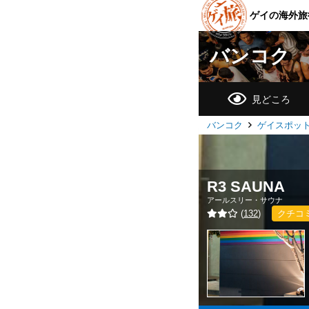
ゲイの海外旅
バンコク
見どころ
バンコク
ゲイスポッ
R3 SAUNA
アールスリー・サウナ
(
132
)
クチコ