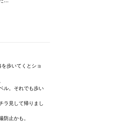
た…
路を歩いてくとショ
。
ベル。それでも歩い
チラ見して帰りまし
撮防止かも。