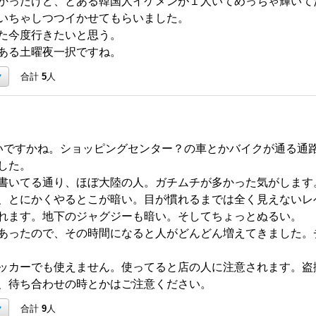
かったけど、とある韓国人イケメンが１人いてめっちゃ輝いて
いちゃしつつイかせてもらいました。
た今度行きたいと思う。
ある土曜夜一択ですね。
ク
合計
5
人
いですかね。ショッピングセンター？の車とかバイクが通る通
した。
書いてる通り、ほぼ大陸の人。ガチムチが多かった気がします
、とにかくやるとこが暗い。目が慣れるまでは全く見えないレ
れます。地下のジャグジーも暗い。そしてちょっとぬるい。
あったので、その時間になると人がどんどん増えてきました。
ッカーでも使えません。使ってると店の人に注意されます。盗
、待ち合わせの時とかはご注意ください。
ク
合計
9
人