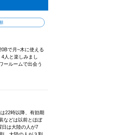
順
0Bで月~木に使える
。4人と楽しみまし
ワールームで出会う
は22時以降、有効期
内装などは以前とほぼ
曜日は大陸の人が7
７割、大陸の人が３割