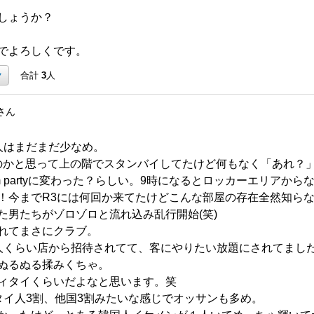
しょうか？
でよろしくです。
ク
合計
3
人
さん
人はまだまだ少なめ。
yあるのかと思って上の階でスタンバイしてたけど何もなく「あれ？
m partyに変わった？らしい。9時になるとロッカーエリアか
！今までR3には何回か来てたけどこんな部屋の存在全然知ら
た男たちがゾロゾロと流れ込み乱行開始(笑)
れてまさにクラブ。
人くらい店から招待されてて、客にやりたい放題にされてまし
ぬるぬる揉みくちゃ。
ィタイくらいだよなと思います。笑
タイ人3割、他国3割みたいな感じでオッサンも多め。