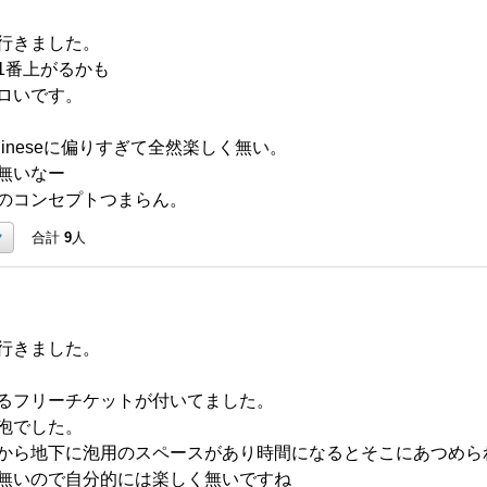
行きました。
1番上がるかも
ロいです。
ineseに偏りすぎて全然楽しく無い。
無いなー
のコンセプトつまらん。
ク
合計
9
人
行きました。
るフリーチケットが付いてました。
泡でした。
から地下に泡用のスペースがあり時間になるとそこにあつめら
無いので自分的には楽しく無いですね