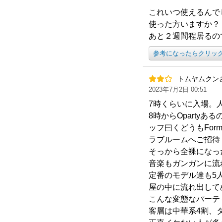
これいつ使えるんで
使った方いますか？
あと２週間程居るの
参考になったらクリッ
トムヤムクン
2023年7月2日 00:51
7時くらいに入場。
8時からOpart
ッフ曰くどうもFor
ラブルームへご招待
そっから全裸になっ
音楽もガンガンに流
定番のモデル達も5
屋の中に流れ出して
こんな変態なパーテ
客層は中華系4割、