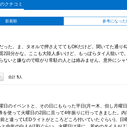
のクチコミ
新着順
参考になった
だった。ま、タオルで押さえててもOKだけど。聞いてた通り42
質2回分かな。ここも大陸人多いけど、もっぽらタイ人狙いで
らないと嫌なので暗がり常駐の人とは絡みません。意外にシャ
ク
合計
5
人
曜日のイベントと、その日にもらった平日(月ー木、但し月曜日
料券を使って火曜日の2回に亘って4年振りに行ってきました。
以前と違ってLEDライトがところどころ付いていたぐらい)、日
あと中年の白人が1割ぐらい、火曜日は逆に、若めのタイ人が