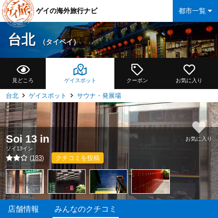
ゲイの海外旅行ナビ
都市一覧
台北
（タイペイ）
見どころ
ゲイスポット
クーポン
お気に入り
台北
ゲイスポット
サウナ・発展場
Soi 13 in
お気に入り
ソイ13イン
(
183
)
クチコミを投稿
店舗情報
みんなのクチコミ