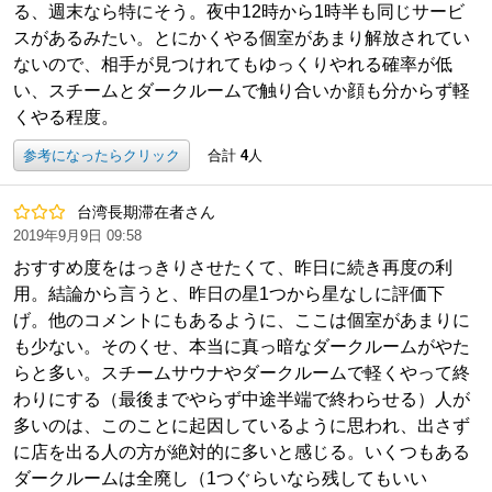
る、週末なら特にそう。夜中12時から1時半も同じサービ
スがあるみたい。とにかくやる個室があまり解放されてい
ないので、相手が見つけれてもゆっくりやれる確率が低
い、スチームとダークルームで触り合いか顔も分からず軽
くやる程度。
参考になったらクリック
合計
4
人
台湾長期滞在者さん
2019年9月9日 09:58
おすすめ度をはっきりさせたくて、昨日に続き再度の利
用。結論から言うと、昨日の星1つから星なしに評価下
げ。他のコメントにもあるように、ここは個室があまりに
も少ない。そのくせ、本当に真っ暗なダークルームがやた
らと多い。スチームサウナやダークルームで軽くやって終
わりにする（最後までやらず中途半端で終わらせる）人が
多いのは、このことに起因しているように思われ、出さず
に店を出る人の方が絶対的に多いと感じる。いくつもある
ダークルームは全廃し（1つぐらいなら残してもいい