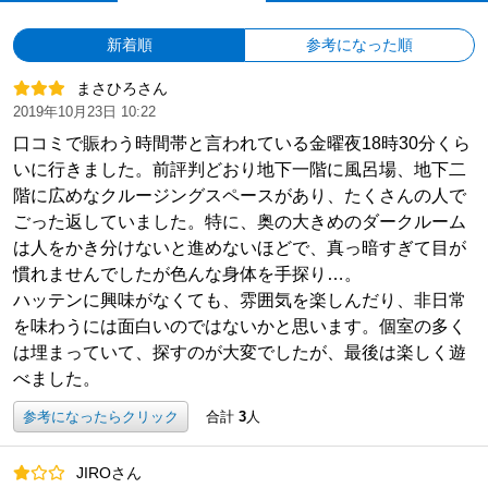
新着順
参考になった順
まさひろさん
2019年10月23日 10:22
口コミで賑わう時間帯と言われている金曜夜18時30分くら
いに行きました。前評判どおり地下一階に風呂場、地下二
階に広めなクルージングスペースがあり、たくさんの人で
ごった返していました。特に、奥の大きめのダークルーム
は人をかき分けないと進めないほどで、真っ暗すぎて目が
慣れませんでしたが色んな身体を手探り…。
ハッテンに興味がなくても、雰囲気を楽しんだり、非日常
を味わうには面白いのではないかと思います。個室の多く
は埋まっていて、探すのが大変でしたが、最後は楽しく遊
べました。
参考になったらクリック
合計
3
人
JIROさん