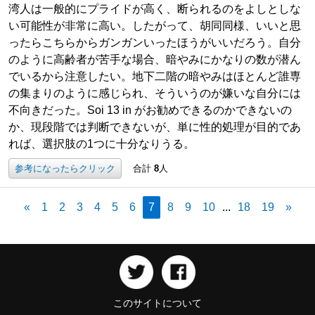
湾人は一般的にプライドが高く、断られるのをよしとしな
い可能性が非常に高い。したがって、胡同同様、いいと思
ったらこちらからガンガンいったほうがいいだろう。自分
のように高齢者が苦手な場合、暗やみにかなりの数が潜ん
でいるから注意したい。地下二階の暗やみはほとんど誰専
の集まりのように感じられ、そういうのが嫌いな自分には
不向きだった。Soi 13 in がお勧めできるのかできないの
か、現段階では判断できないが、単に性的処理が目的であ
れば、選択肢の1つに十分なりうる。
参考になったらクリック
合計
8
人
«
1
2
3
4
5
6
7
8
9
10
...
18
19
»
このサイトについて