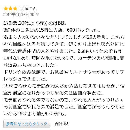
工藤さん
2019年9月16日 10:49
170.65.20代.よく行くのはBB。
3連休の日曜日の15時に入店。600ドルでした。
あまり人がいないかなと思ってましたが20人程度。こちら
から目線を送ると誘ってきて、短く刈り上げた熊系と同じ
年代の普通体型の人とやりました。2回もいったのでもう
いけないが、時間を潰したいので、カーテン奥の暗闇に潜
り込みいちゃつきました。
ドリンク飲み放題で、お風呂やミストサウナがあってリフ
レッシュできました。
19時ごろからモテ筋がわんさか入店してきてましたが、個
室が満室になりがっつりやるのは困難な状況に。
モテ筋とやれる体でもないので、やれる人とがっつりさく
っと個室でやれたので満足でした。個室でがっつりやりた
いなら19時より前がいいかも。
参考になったらクリック
合計
5
人