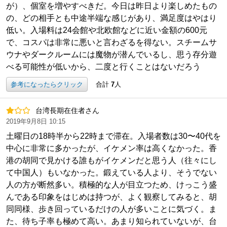
が）、個室を増やすべきだ。今日は昨日より楽しめたもの
の、どの相手とも中途半端な感じがあり、満足度はやはり
低い。入場料は24会館や北欧館などに近い金額の600元
で、コスパは非常に悪いと言わざるを得ない。スチームサ
ウナやダークルームには魔物が潜んでいるし、思う存分遊
べる可能性が低いから、二度と行くことはないだろう
参考になったらクリック
合計
7
人
台湾長期在住者さん
2019年9月8日 10:15
土曜日の18時半から22時まで滞在。入場者数は30〜40代を
中心に非常に多かったが、イケメン率は高くなかった。香
港の胡同で見かける誰もがイケメンだと思う人（往々にし
て中国人）もいなかった。鍛えている人より、そうでない
人の方が断然多い。積極的な人が目立つため、けっこう盛
んである印象をはじめは持つが、よく観察してみると、胡
同同様、歩き回っているだけの人が多いことに気づく。ま
た、待ち子率も極めて高い。あまり知られていないが、台