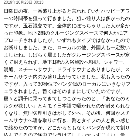
2019年10月23日 00:13
日曜日の夜、一番盛り上がると言われていたハッピーアワ
ーの時間帯を狙って行きました。狙い通り人は多かったの
ですが、玉石混交です。全体的にぽっちゃりした人が多か
った印象。地下2階のクルージングスペースで何人かにア
プローチされましたが、いずれもタイプではなかったので
お断りしました。また、ローカルの他、外国人も一定数い
ましたね。しばらく居ましたがクルージングスペースが寒
くて耐えられず、地下1階の入浴施設へ移動。シャワー、
湯船、スチームサウナ、ドライサウナとありましたが、ス
チームサウナ内のみ盛り上がっていました。私も入ったの
ですが、入って30秒位でパンダ似のローカルにいきなりフ
ェラされました。暫くはそのままにしていたのですが、
段々と調子に乗ってきてしつこかったのと、「あなたのミ
ルクが欲しい」とキモイ日本語で囁かれたのが耐えられな
くなり、無理矢理引きはがして外へ。その後、何回かスチ
ームサウナへ暖を取りに行き、割とタイプの人と良い感じ
で絡めたのですが、どこからともなくパンダが現れて割り
込んでくるので途中でシラけてしまいヤレずじまい。最