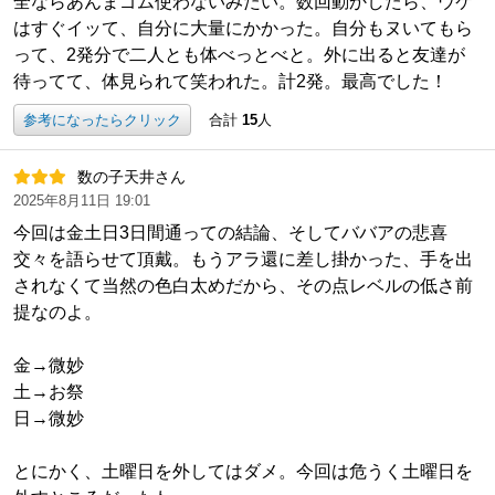
全ならあんまゴム使わないみたい。数回動かしたら、ウケ
はすぐイッて、自分に大量にかかった。自分もヌいてもら
って、2発分で二人とも体べっとべと。外に出ると友達が
待ってて、体見られて笑われた。計2発。最高でした！
参考になったらクリック
合計
15
人
数の子天井さん
2025年8月11日 19:01
今回は金土日3日間通っての結論、そしてババアの悲喜
交々を語らせて頂戴。もうアラ還に差し掛かった、手を出
されなくて当然の色白太めだから、その点レベルの低さ前
提なのよ。
金→微妙
土→お祭
日→微妙
とにかく、土曜日を外してはダメ。今回は危うく土曜日を