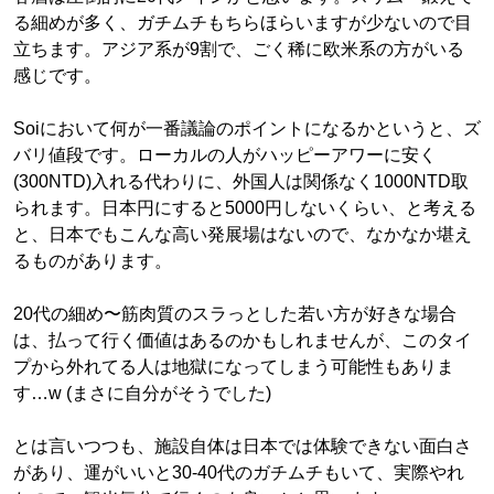
る細めが多く、ガチムチもちらほらいますが少ないので目
立ちます。アジア系が9割で、ごく稀に欧米系の方がいる
感じです。
Soiにおいて何が一番議論のポイントになるかというと、ズ
バリ値段です。ローカルの人がハッピーアワーに安く
(300NTD)入れる代わりに、外国人は関係なく1000NTD取
られます。日本円にすると5000円しないくらい、と考える
と、日本でもこんな高い発展場はないので、なかなか堪え
るものがあります。
20代の細め〜筋肉質のスラっとした若い方が好きな場合
は、払って行く価値はあるのかもしれませんが、このタイ
プから外れてる人は地獄になってしまう可能性もありま
す…w (まさに自分がそうでした)
とは言いつつも、施設自体は日本では体験できない面白さ
があり、運がいいと30-40代のガチムチもいて、実際やれ