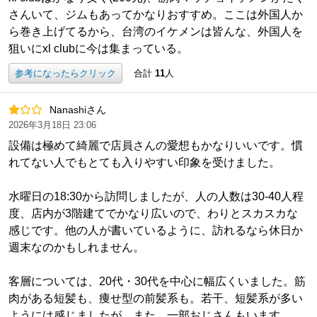
さんいて、ジムもあってかなりおすすめ。ここは外国人か
ら巻き上げてるから、台湾のイケメンは皆んな、外国人を
狙いにxl clubに今は集まっている。
参考になったらクリック
合計
11
人
Nanashiさん
2026年3月18日 23:06
設備は極めて綺麗で店員さんの愛想もかなりいいです。慣
れてない人でもとても入りやすい印象を受けました。
水曜日の18:30から訪問しましたが、人の人数は30-40人程
度、店内が3階建てでかなり広いので、わりとスカスカな
感じです。他の人が書いているように、訪れるなら休日か
週末なのかもしれません。
客層については、20代・30代を中心に幅広くいました。筋
肉がある短髪も、痩せ型の前髪系も。若干、短髪系が多い
ようには感じましたが。また、一部おじさんもいます。