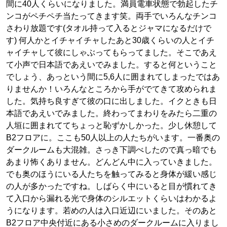
間に40人くらいになりました。満員電車状態で勃起したチ
ンコがペチペチ当たってきます笑。両手でいろんなチンコ
さわり放題です(タオル持って入るとジャマになるだけで
す) 何人かとイチャイチャしたあと30歳くらいの人とイチ
ャイチャして彼にしゃぶってもらってました。そこであえ
て小声で日本語であえいでみました。すると何ということ
でしょう、あっという間に5,6人に囲まれてしまったではあ
りませんか！いろんなところから手がでてきて攻められま
した。気持ち良すぎて彼の口に出しました。イクときも日
本語であえいでみました。終わってまわりをみたら二重の
人垣に囲まれててちょっと恥ずかしかった。少し休憩して
B2フロアに。ここも50人以上の人たちがいます。一番奥の
ダークルームも大混雑。さっき下調べしたので真っ暗でも
あまり怖くありません。どんどん中に入っていきました。
でも奥のほうにいる人たちを触ってみると身体が緩い感じ
の人が多かったですね。しばらく中にいると目が慣れてき
て入口から漏れる光で身体のシルエットくらいはわかるよ
うになります。若めの人は入口近辺にいました。そのあと
B2フロア中央付近にある小さめのダークルームに入りまし