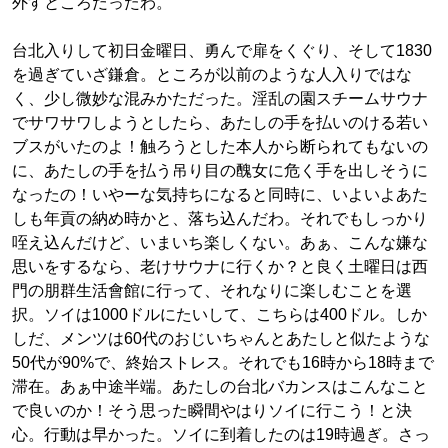
外すところだったわ。
台北入りして初日金曜日、勇んで扉をくぐり、そして1830
を過ぎていざ鎌倉。ところが以前のような人入りではな
く、少し微妙な混みかただった。淫乱の園スチームサウナ
でサワサワしようとしたら、あたしの手を払いのける若い
ブスがいたのよ！触ろうとした本人から断られてもないの
に、あたしの手を払う吊り目の醜女に危く手を出しそうに
なったの！いやーな気持ちになると同時に、いよいよあた
しも年貢の納め時かと、落ち込んだわ。それでもしっかり
咥え込んだけど、いまいち楽しくない。あぁ、こんな嫌な
思いをするなら、老けサウナに行くか？と良く土曜日は西
門の朋群生活會館に行って、それなりに楽しむことを選
択。ソイは1000ドルにたいして、こちらは400ドル。しか
しだ、メンツは60代のおじいちゃんとあたしと似たような
50代が90%で、終始ストレス。それでも16時から18時まで
滞在。あぁ中途半端。あたしの台北バカンスはこんなこと
で良いのか！そう思った瞬間やはりソイに行こう！と決
心。行動は早かった。ソイに到着したのは19時過ぎ。さっ