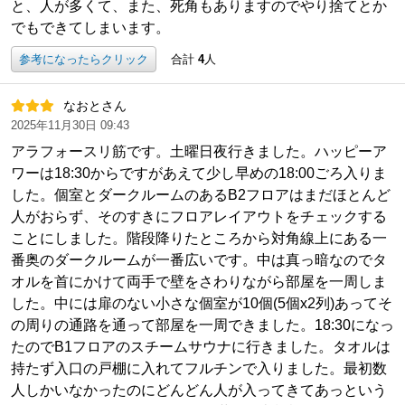
と、人が多くて、また、死角もありますのでやり捨てとか
でもできてしまいます。
参考になったらクリック
合計
4
人
なおとさん
2025年11月30日 09:43
アラフォースリ筋です。土曜日夜行きました。ハッピーア
ワーは18:30からですがあえて少し早めの18:00ごろ入りま
した。個室とダークルームのあるB2フロアはまだほとんど
人がおらず、そのすきにフロアレイアウトをチェックする
ことにしました。階段降りたところから対角線上にある一
番奥のダークルームが一番広いです。中は真っ暗なのでタ
オルを首にかけて両手で壁をさわりながら部屋を一周しま
した。中には扉のない小さな個室が10個(5個x2列)あってそ
の周りの通路を通って部屋を一周できました。18:30になっ
たのでB1フロアのスチームサウナに行きました。タオルは
持たず入口の戸棚に入れてフルチンで入りました。最初数
人しかいなかったのにどんどん人が入ってきてあっという