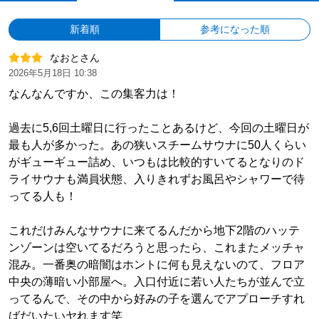
新着順
参考になった順
なおとさん
2026年5月18日 10:38
なんなんですか、この集客力は！
過去に5,6回土曜日に行ったことあるけど、今回の土曜日が
最も人が多かった。あの狭いスチームサウナに50人くらい
がギューギュー詰め、いつもは比較的すいてるとなりのド
ライサウナも満員状態、入りきれずお風呂やシャワーで待
ってる人も！
これだけみんなサウナに来てるんだから地下2階のハッテ
ンゾーンは空いてるだろうと思ったら、これまたメッチャ
混み。一番奥の暗闇はホントに何も見えないのて、フロア
中央の薄暗い小部屋へ。入口付近に若い人たちが並んで立
ってるんで、その中から好みの子を選んでアプローチすれ
ばだいたいヤれます笑