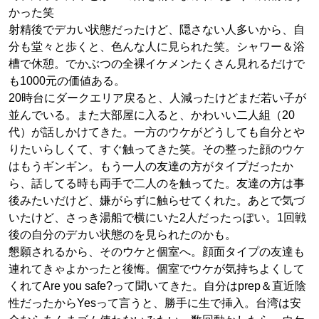
かった笑
射精後でデカい状態だったけど、隠さない人多いから、自
分も堂々と歩くと、色んな人に見られた笑。シャワー＆浴
槽で休憩。でかぶつの全裸イケメンたくさん見れるだけで
も1000元の価値ある。
20時台にダークエリア戻ると、人減ったけどまだ若い子が
並んでいる。また大部屋に入ると、かわいい二人組（20
代）が話しかけてきた。一方のウケがどうしても自分とや
りたいらしくて、すぐ触ってきた笑。その整った顔のウケ
はもうギンギン。もう一人の友達の方がタイプだったか
ら、話してる時も両手で二人のを触ってた。友達の方は事
後みたいだけど、嫌がらずに触らせてくれた。あとで気づ
いたけど、さっき湯船で横にいた2人だったっぽい。1回戦
後の自分のデカい状態のを見られたのかも。
懇願されるから、そのウケと個室へ。顔面タイプの友達も
連れてきゃよかったと後悔。個室でウケが気持ちよくして
くれてAre you safe?って聞いてきた。自分はprep＆直近陰
性だったからYesって言うと、勝手に生で挿入。台湾は安