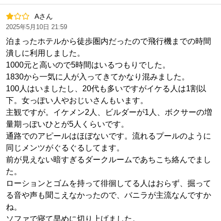
Aさん
2025年5月10日 21:59
泊まったホテルから徒歩圏内だったので飛行機までの時間
潰しに利用しました。
1000元と高いので5時間はいるつもりでした。
1830から一気に人が入ってきてかなり混みました。
100人はいましたし、20代も多いですがイケる人は1割以
下。女っぽい人やおじいさんもいます。
主観ですが。イケメン2人、ビルダーが1人、ボクサーの増
量期っぽいひとが5人くらいです。
通路でのアピールはほぼないです。流れるプールのように
同じメンツがぐるぐるしてます。
前が見えない暗すぎるダークルームであちこち絡んでまし
た。
ローションとゴムを持って徘徊してる人はおらず、掘って
る音や声も聞こえなかったので、バニラが主流なんですか
ね。
ソファで寝て早めに切り上げました。