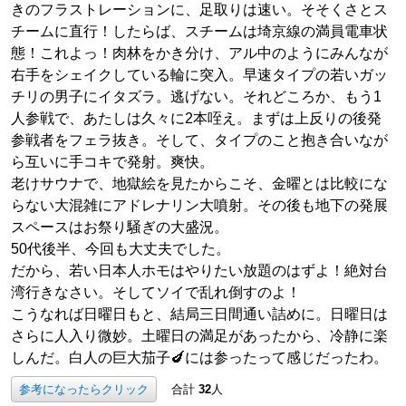
きのフラストレーションに、足取りは速い。そそくさとス
チームに直行！したらば、スチームは埼京線の満員電車状
態！これよっ！肉林をかき分け、アル中のようにみんなが
右手をシェイクしている輪に突入。早速タイプの若いガッ
チリの男子にイタズラ。逃げない。それどころか、もう1
人参戦で、あたしは久々に2本咥え。まずは上反りの後発
参戦者をフェラ抜き。そして、タイプのこと抱き合いなが
ら互いに手コキで発射。爽快。
老けサウナで、地獄絵を見たからこそ、金曜とは比較にな
らない大混雑にアドレナリン大噴射。その後も地下の発展
スペースはお祭り騒ぎの大盛況。
50代後半、今回も大丈夫でした。
だから、若い日本人ホモはやりたい放題のはずよ！絶対台
湾行きなさい。そしてソイで乱れ倒すのよ！
こうなれば日曜日もと、結局三日間通い詰めに。日曜日は
さらに人入り微妙。土曜日の満足があったから、冷静に楽
しんだ。白人の巨大茄子🍆には参ったって感じだったわ。
参考になったらクリック
合計
32
人