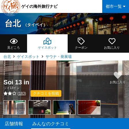
ゲイの海外旅行ナビ
都市一覧
台北
（タイペイ）
見どころ
ゲイスポット
クーポン
お気に入り
台北
ゲイスポット
サウナ・発展場
Soi 13 in
お気に入り
ソイ13イン
(
183
)
クチコミを投稿
店舗情報
みんなのクチコミ