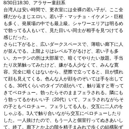
8/30日18:30、アラサー童顔系
台湾人は安い時間で、更衣室には全裸の若い子が。ここ全
裸だからまじエロい。若い子・マッチョ・イケメン・巨根
も多く、発展場の中でも最上級。シャワーエリアは明るめ
で勃ってる人もいて、見た目いい同士が相手を見つけてる
感じだった。
さらに下がると、広いダークスペースで、薄暗い廊下に人
が並んでる。上階よりはレベル下がるけど、若い子も多
い。カーテンの所は大部屋で、暗くてやりたい放題。手当
たり次第触ってみたけど、嫌がる人少なくて、みんな寛
容。完全に暗くはないから、壁際で立ってると、目が慣れ
て顔も見えてくる。色んな人が顔をのぞいては手を出して
くる。30代くらいのタイプの顔がいて、触り返すと寄って
きてベロチュー。勃ったらそのままフェラされる。隣にも
う勃ってるかわいい子（20代）いて、フェラされながらそ
の子ともベロチュー。フェラしてる人も、交互に二人のを
しゃぶる。3人で触り合いながら交互にベロチューしたり
した。一人抜けたので、もう一人と個室行ってぬきあいし
て、終了。廊下とか上の階を精子まみれで歩くの結構恥ず