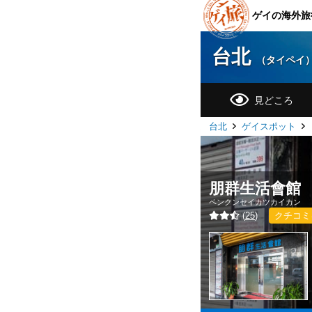
ゲイの海外旅
台北
（タイペイ
見どころ
台北
ゲイスポット
朋群生活會館
ペンクンセイカツカイカン
(
25
)
クチコミ