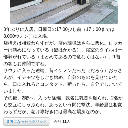
3年ぶりに入店。日曜日の17:00少し前（17：00までは
8,000ウォン）に入場。
店構えは相変わらずだが、店内環境はさらに悪化。ロッカ
ーは斜めになっている（鍵はかかる）、浴室のタイルは一
部剥がれている（まとめてあるので危なくはない）。1階
の客もお仲間ですね。
サウナに入った途端、昔イケメンだった（だろう）おっさ
んが、イチモツをしごき始め、自分のものを見せていた
ら、口に入れろとコンタクト。断ったら、自分でしごいて
いました。
その後、2階へ。入った途端、数名に乳首を触られ、2名か
ら交互にしゃぶられ、あっという間に撃沈。年齢層は相変
わらずだが、老け専好きには最高な場所なのか。
参考になったらクリック
合計
11
人