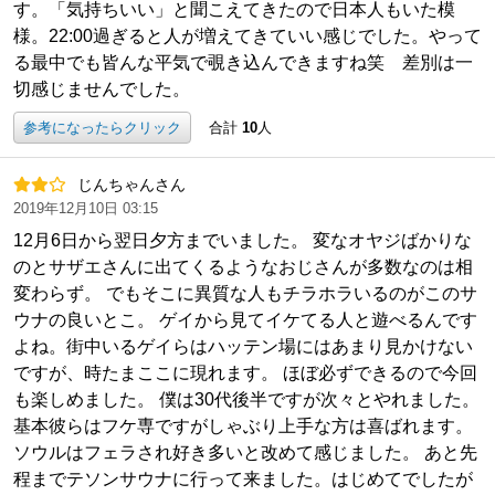
す。「気持ちいい」と聞こえてきたので日本人もいた模
様。22:00過ぎると人が増えてきていい感じでした。やって
る最中でも皆んな平気で覗き込んできますね笑 差別は一
切感じませんでした。
参考になったらクリック
合計
10
人
じんちゃんさん
2019年12月10日 03:15
12月6日から翌日夕方までいました。 変なオヤジばかりな
のとサザエさんに出てくるようなおじさんが多数なのは相
変わらず。 でもそこに異質な人もチラホラいるのがこのサ
ウナの良いとこ。 ゲイから見てイケてる人と遊べるんです
よね。街中いるゲイらはハッテン場にはあまり見かけない
ですが、時たまここに現れます。 ほぼ必ずできるので今回
も楽しめました。 僕は30代後半ですが次々とやれました。
基本彼らはフケ専ですがしゃぶり上手な方は喜ばれます。
ソウルはフェラされ好き多いと改めて感じました。 あと先
程までテソンサウナに行って来ました。はじめてでしたが