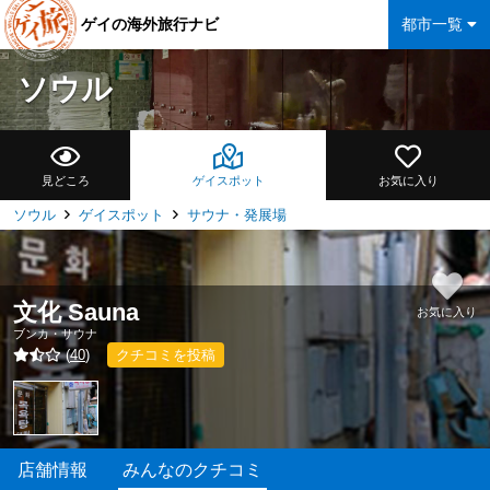
ゲイの海外旅行ナビ
都市一覧
ソウル
見どころ
ゲイスポット
お気に入り
ソウル
ゲイスポット
サウナ・発展場
文化 Sauna
お気に入り
ブンカ・サウナ
(
40
)
クチコミを投稿
店舗情報
みんなのクチコミ