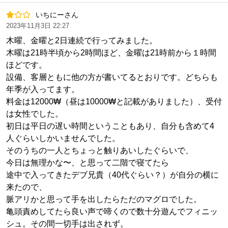
いちにーさん
2023年11月3日 22:27
木曜、金曜と2日連続で行ってみました。
木曜は21時半頃から2時間ほど、金曜は21時前から１時間
ほどです。
設備、客層ともに他の方が書いてるとおりです。どちらも
年季が入ってます。
料金は12000₩（昼は10000₩と記載がありました）、受付
は女性でした。
初日は平日の遅い時間ということもあり、自分も含めて4
人ぐらいしかいませんでした。
そのうちの一人とちょっと触りあいしたぐらいで、
今日は無理かな〜、と思って二階で寝てたら
途中で入ってきたデブ兄貴（40代ぐらい？）が自分の横に
来たので、
脈アリかと思って手を出したらただのマグロでした。
亀頭責めしてたら良い声で啼くので数十分遊んでフィニッ
シュ。その間一切手は出されず。