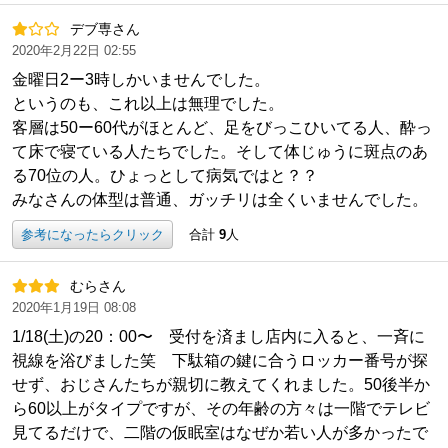
デブ専さん
2020年2月22日 02:55
金曜日2ー3時しかいませんでした。
というのも、これ以上は無理でした。
客層は50ー60代がほとんど、足をびっこひいてる人、酔っ
て床で寝ている人たちでした。そして体じゅうに斑点のあ
る70位の人。ひょっとして病気ではと？？
みなさんの体型は普通、ガッチリは全くいませんでした。
参考になったらクリック
合計
9
人
むらさん
2020年1月19日 08:08
1/18(土)の20：00〜 受付を済まし店内に入ると、一斉に
視線を浴びました笑 下駄箱の鍵に合うロッカー番号が探
せず、おじさんたちが親切に教えてくれました。50後半か
ら60以上がタイプですが、その年齢の方々は一階でテレビ
見てるだけで、二階の仮眠室はなぜか若い人が多かったで