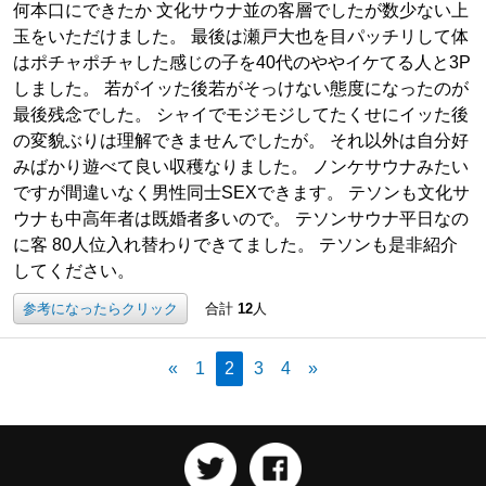
何本口にできたか 文化サウナ並の客層でしたが数少ない上
玉をいただけました。 最後は瀬戸大也を目パッチリして体
はポチャポチャした感じの子を40代のややイケてる人と3P
しました。 若がイッた後若がそっけない態度になったのが
最後残念でした。 シャイでモジモジしてたくせにイッた後
の変貌ぶりは理解できませんでしたが。 それ以外は自分好
みばかり遊べて良い収穫なりました。 ノンケサウナみたい
ですが間違いなく男性同士SEXできます。 テソンも文化サ
ウナも中高年者は既婚者多いので。 テソンサウナ平日なの
に客 80人位入れ替わりできてました。 テソンも是非紹介
してください。
参考になったらクリック
合計
12
人
«
1
2
3
4
»