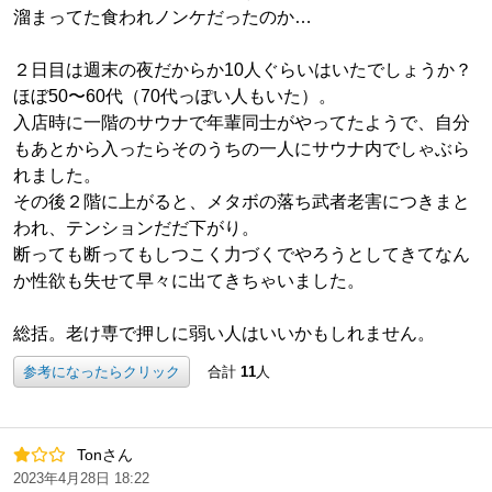
溜まってた食われノンケだったのか…
２日目は週末の夜だからか10人ぐらいはいたでしょうか？
ほぼ50〜60代（70代っぽい人もいた）。
入店時に一階のサウナで年輩同士がやってたようで、自分
もあとから入ったらそのうちの一人にサウナ内でしゃぶら
れました。
その後２階に上がると、メタボの落ち武者老害につきまと
われ、テンションだだ下がり。
断っても断ってもしつこく力づくでやろうとしてきてなん
か性欲も失せて早々に出てきちゃいました。
総括。老け専で押しに弱い人はいいかもしれません。
参考になったらクリック
合計
11
人
Tonさん
2023年4月28日 18:22