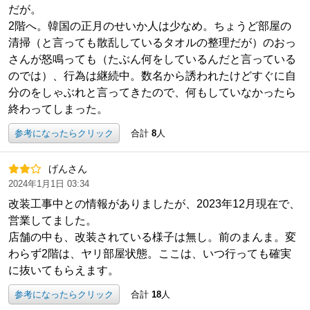
だが。
2階へ。韓国の正月のせいか人は少なめ。ちょうど部屋の
清掃（と言っても散乱しているタオルの整理だが）のおっ
さんが怒鳴っても（たぶん何をしているんだと言っている
のでは）、行為は継続中。数名から誘われたけどすぐに自
分のをしゃぶれと言ってきたので、何もしていなかったら
終わってしまった。
参考になったらクリック
合計
8
人
げんさん
2024年1月1日 03:34
改装工事中との情報がありましたが、2023年12月現在で、
営業してました。
店舗の中も、改装されている様子は無し。前のまんま。変
わらず2階は、ヤリ部屋状態。ここは、いつ行っても確実
に抜いてもらえます。
参考になったらクリック
合計
18
人