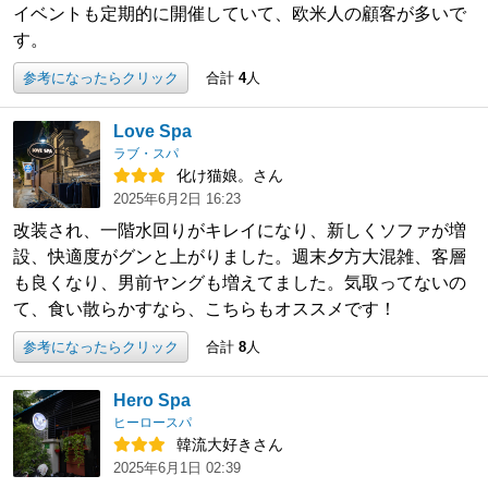
イベントも定期的に開催していて、欧米人の顧客が多いで
す。
参考になったらクリック
合計
4
人
Love Spa
ラブ・スパ
化け猫娘。さん
2025年6月2日 16:23
改装され、一階水回りがキレイになり、新しくソファが増
設、快適度がグンと上がりました。週末夕方大混雑、客層
も良くなり、男前ヤングも増えてました。気取ってないの
て、食い散らかすなら、こちらもオススメです！
参考になったらクリック
合計
8
人
Hero Spa
ヒーロースパ
韓流大好きさん
2025年6月1日 02:39