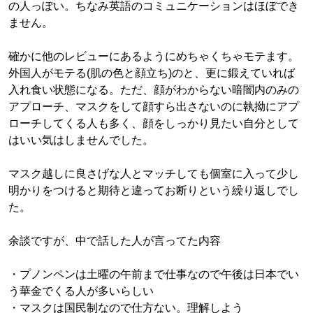
の人っぽい。ちなみ英語のコミュニケーションはほぼでき
ません。
確かに他のレビューにあるようにめちゃくちゃモテます。
外国人がモテる(肌の色と顔立ち)のと、更に鍛えていれば
入れ食い状態になる。ただ、顔がわからない暗闇内のみの
アプローチ、マスクをして顔すら出さないのに執拗にアプ
ローチしてくる人も多く、顔をしっかり見たい自分として
はいい気はしませんでした。
マスク越しに良さげな人とマッチしても個室に入って少し
明かりをつけると期待と違ってお断りという繰り返しでし
た。
余談ですが、中で話した人が言ってた内容
・プノンペンは土曜の午前まで仕事なので午後は日本でい
う華金でくる人が多いらしい
・マスクは国民制なので仕方ない。理解しよう