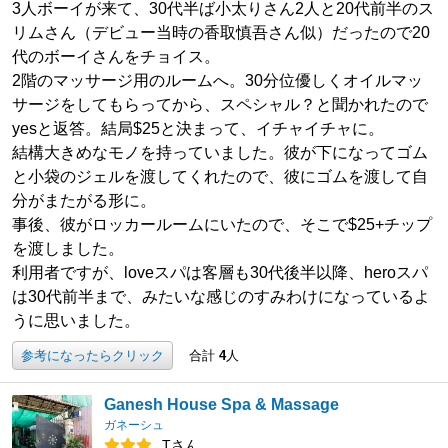
3人ボーイが来て、30代半ば小太りさん2人と20代前半のス
リムさん（デビュー当時の香取慎吾さん似）だったので20
代のボーイさんをチョイス。
2階のマッサージ用のルームへ。30分位優しくオイルマッ
サージをしてもらってから、スペシャル？と聞かれたので
yesと返答。結局$25と決まって、イチャイチャに。
結構大きめなモノを持っていました。彼が下になってゴム
と小袋のジェルを渡してくれたので、彼にゴムを渡して自
分がまたがる形に。
事後、彼がロッカールームにいたので、そこで$25+チップ
を渡しました。
利用者ですが、loveスパは客層も30代後半以降、heroスパ
は30代前半まで、みたいな感じのすみわけになっているよ
うに思いました。
参考になったらクリック
合計
4
人
Ganesh House Spa & Massage
ガネーシュ
Tさん