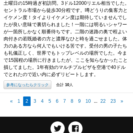
土曜日の15時過ぎ初訪問。3ドル12000リエル相当でした。
セントラル市場から徒歩30分程です。噂どうりの集客力と
イケメン度！タイよりイケメン度は期待していませんでし
たが良い意味で裏切られました！一階には明るいシャワー
が一箇所しかなく順番待ちです。二階の迷路の奥で程よい
肉付きの若既婚者の方と濃厚なひと時を過ごせました。体
力のある方なら何人でもいける筈です。受付の男の子たち
も礼儀正しく、世界でもトップレベルの場所でした。今ま
で15国程の場所に行きましたが、ここを知らなかったこと
損してました。1年有効のマルチプルビザを空港で40ドル
でとれたので近い内に必ずリピートします。
参考になったらクリック
合計
10
人
«
1
2
3
4
5
6
7
8
9
10
...
22
23
»