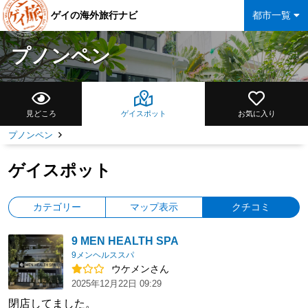
ゲイの海外旅行ナビ
都市一覧
プノンペン
見どころ
ゲイスポット
お気に入り
プノンペン
ゲイスポット
カテゴリー
マップ表示
クチコミ
9 MEN HEALTH SPA
9メンヘルススパ
ウケメンさん
2025年12月22日 09:29
閉店してました。