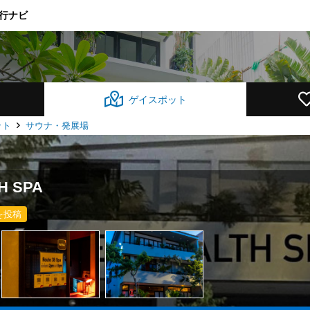
行ナビ
ン
ゲイスポット
ット
サウナ・発展場
H SPA
を投稿