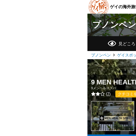
ゲイの海外旅
プノンペ
見どころ
プノンペン
ゲイスポ
9 MEN HEALT
9メンヘルススパ
(
7
)
クチコミ