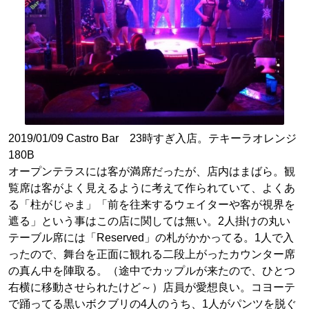
2019/01/09 Castro Bar 23時すぎ入店。テキーラオレンジ
180B
オープンテラスには客が満席だったが、店内はまばら。観
覧席は客がよく見えるように考えて作られていて、よくあ
る「柱がじゃま」「前を往来するウェイターや客が視界を
遮る」という事はこの店に関しては無い。2人掛けの丸い
テーブル席には「Reserved」の札がかかってる。1人で入
ったので、舞台を正面に観れる二段上がったカウンター席
の真ん中を陣取る。（途中でカップルが来たので、ひとつ
右横に移動させられたけど～）店員が愛想良い。コヨーテ
で踊ってる黒いボクブリの4人のうち、1人がパンツを脱ぐ