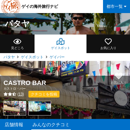
ゲイの海外旅行ナビ
都市一覧
パタヤ
見どころ
ゲイスポット
お気に入り
パタヤ
ゲイスポット
ゲイバー
CASTRO BAR
お気に入り
カストロ・バー
(
13
)
クチコミを投稿
店舗情報
みんなのクチコミ