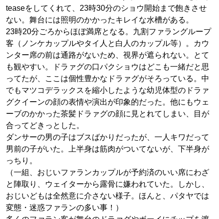
teaseをしてくれて、23時30分のショウ開始まで飽きさせ
ない。舞台には照明のかかったキレイな水槽がある。
23時20分ごろからほぼ満席となる。九割ファラングループ
客（ノンケカップルやタイ人と白人のカップル等）。カウ
ンター席の前は通路がないため、視界が遮られない。とて
も観やすい。ドラァグの口パクショウはどこも一緒だと思
ってたが、ここは個性豊かなドラァグがそろっている。中
でもマツコデラックスを縮小したような幼児体型のドラァ
グクイーンの顔の表情や演出が印象的だった。他にもウェ
ーブのかかった茶髪ドラァグの顔に見とれてしまい、目が
合ってどきっとした。
ダンサーの男の子はブスばかりだったが、一人キワだって
男前の子がいた。上半身は筋肉がついてないが、下半身が
っちり。
（一組、おじいファランカップルが予約済のいい席にわざ
と陣取り、ウェイターから露骨に嫌われていた。しかし、
おじいどもは全然意に介さない様子。ほんと、パタヤでは
変態・迷惑ファランの多い事！）