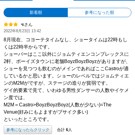
新着順
参考になった順
ซさん
2022年8月23日 13:42
8月現在、コヨーテタイムなし、ショータイムは22時もし
くは22時半からです。
ショーバーはここ以外にジョムティエンコンプレックスに
2軒、ボーイズタウンに老舗BoyzBoyzBoyzがありますが、
ショーを見つつも飲むのがメインであればここCastroが適
しているかと思います。ショーのレベルではジョムティエ
ンのM2Mがですが、ステージの造りが貧弱です。
ゲイ的要素で見て、いわゆる男性ダンサーの人数やイケメ
ン度では、
M2M＝Castro>BoyzBoyzBoyz(人数が少ない)=The
Venue(好みにもよますがブサイク多い)
といったところです。
参考になったらクリック
合計
6
人