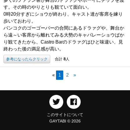
多くのファラン客が舞台のドラァグやボーイにチップを渡
す。その時のやりとりも観ていて面白い。
0時20分すぎにショウが終わり、キャスト達が客席を練り
歩いておわり。
バンコクのゴーゴーバーの合間にあるドラァグや、舞台か
ら遠～い客席から離れてみる大勢のキャバレーショウばか
り観てきたから、Castro Barのドラァグはひと味違い、見
終わった後の満足感が高い。
参考になったらクリック
合計
8
人
«
1
2
»
このサイトについて
GAYTABI © 2026