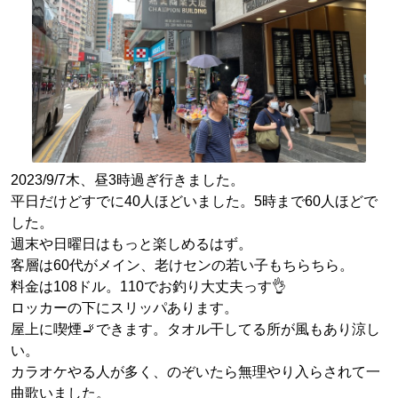
2023/9/7木、昼3時過ぎ行きました。
平日だけどすでに40人ほどいました。5時まで60人ほどで
した。
週末や日曜日はもっと楽しめるはず。
客層は60代がメイン、老けセンの若い子もちらちら。
料金は108ドル。110でお釣り大丈夫っす👌
ロッカーの下にスリッパあります。
屋上に喫煙🚬できます。タオル干してる所が風もあり涼し
い。
カラオケやる人が多く、のぞいたら無理やり入らされて一
曲歌いました。