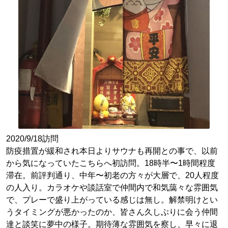
2020/9/18訪問
防疫措置が緩和され本日よりサウナも再開との事で、以前
から気になっていたこちらへ初訪問。18時半〜1時間程度
滞在。前評判通り、中年〜初老の方々が大層で、20人程度
の人入り。カラオケや談話室で仲間内で和気藹々な雰囲気
で、プレーで盛り上がっている感じは無し。解禁明けとい
うタイミングが悪かったのか、皆さん久しぶりに会う仲間
達と談笑に夢中の様子。期待薄な雰囲気を察し、早々に退