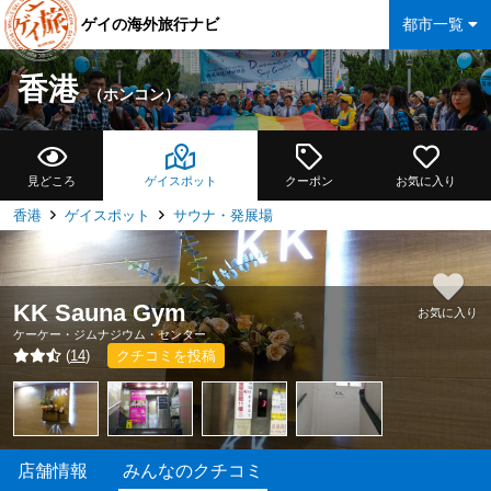
ゲイの海外旅行ナビ
都市一覧
香港
（ホンコン）
見どころ
ゲイスポット
クーポン
お気に入り
香港
ゲイスポット
サウナ・発展場
KK Sauna Gym
お気に入り
ケーケー・ジムナジウム・センター
(
14
)
クチコミを投稿
店舗情報
みんなのクチコミ