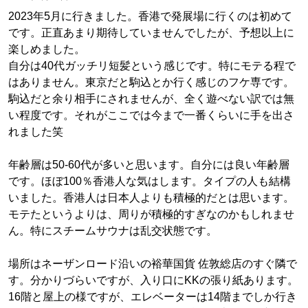
2023年5月に行きました。香港で発展場に行くのは初めて
です。正直あまり期待していませんでしたが、予想以上に
楽しめました。
自分は40代ガッチリ短髪という感じです。特にモテる程で
はありません。東京だと駒込とか行く感じのフケ専です。
駒込だと余り相手にされませんが、全く遊べない訳では無
い程度です。それがここでは今まで一番くらいに手を出さ
れました笑
年齢層は50-60代が多いと思います。自分には良い年齢層
です。ほぼ100％香港人な気はします。タイプの人も結構
いました。香港人は日本人よりも積極的だとは思います。
モテたというよりは、周りが積極的すぎなのかもしれませ
ん。特にスチームサウナは乱交状態です。
場所はネーザンロード沿いの裕華国貨 佐敦総店のすぐ隣で
す。分かりづらいですが、入り口にKKの張り紙あります。
16階と屋上の様ですが、エレベーターは14階までしか行き