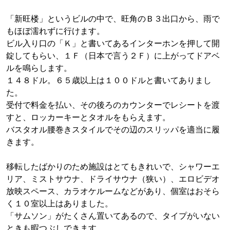
「新旺楼」というビルの中で、旺角のＢ３出口から、雨で
もほぼ濡れずに行けます。
ビル入り口の「Ｋ」と書いてあるインターホンを押して開
錠してもらい、１Ｆ（日本で言う２Ｆ）に上がってドアベ
ルを鳴らします。
１４８ドル。６５歳以上は１００ドルと書いてありまし
た。
受付で料金を払い、その後ろのカウンターでレシートを渡
すと、ロッカーキーとタオルをもらえます。
バスタオル腰巻きスタイルでその辺のスリッパを適当に履
きます。
移転したばかりのため施設はとてもきれいで、シャワーエ
リア、ミストサウナ、ドライサウナ（狭い）、エロビデオ
放映スペース、カラオケルームなどがあり、個室はおそら
く１０室以上はありました。
「サムソン」がたくさん置いてあるので、タイプがいない
ときも暇つぶしできます。