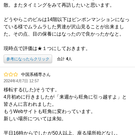
散。またタイミングをみて再訪したいと思います。
どうやらこのビルは14階以下はピンポンマンションになっ
ている様でムラムラした男達が沢山見ることが出来まし
た。その点、目の保養にはなったので良かったかなと。
現時点で評価は★１つにしておきます。
参考になったらクリック
合計
4
人
中国系桶専さん
2024年4月7日 12:57
移転する(した)そうです。
4月初めに行きましたが「来週から旺角に引っ越すよ」と
皆さんに言われました。
もうWebサイトも旺角に変わっています。
新しい場所については未知。
平日16時からでしたが50人以上、座る場所殆どなし。