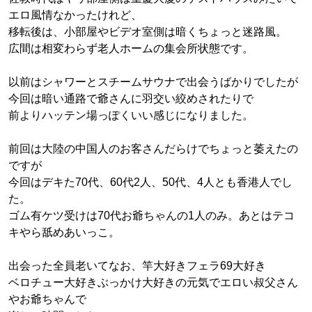
エロ風情なかったけれど、
移転後は、小部屋やビデオ室側は暗くちょっと迷路風。
広間は相変わらず老人ホームの集会所状態です。
以前はシャワーとスチームサウナで出会うばかりでしたが
今回は暗い通路で爺さんに羽交い絞めされたりで
前よりハッテン場っぽくいい感じになりました。
前回は大陸の中国人のお客さんだらけでちょっと萎えたの
ですが
今回はデキた70代、60代2人、50代、4人とも香港人でし
た。
ゴム有ケツ受けは70代お爺ちゃんの1人のみ。あとはテコ
キやら舐めあいっこ。
出会った全員老いてなお、竿大好きフェラ69大好き
ベロチュー大好きぶっかけ大好きの元気でエロい叔父さん
やお爺ちゃんで