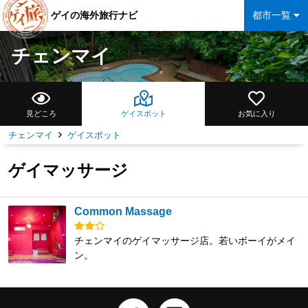
ゲイの海外旅行ナビ
都市一覧
チェンマイ
見どころ
ゲイスポット
お気に入り
チェンマイ
ゲイスポット
ゲイマッサージ
Common Massage
チェンマイのゲイマッサージ店。若いボーイがメイ
ン。