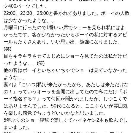
ク400バーツでした。
22:00、23:30、25:00と書かれてありました。ボーイの人数
は少なかったような、、
月曜日に行ったので1番いい席でショーを見られ私にはよ
かったです。客が少なかったからボーイの私に対するアピ
ールもたくさんあり、いい思い出、勉強になりました。
(笑)
目をキラキラさせてまじめにショーを見てたのは私だけだ
ったような、、(笑)
他の客はボーイといちゃいちゃでショーは見ていなかった
ような、、
妻♂は『こいつ(私)が来たがったから、あたしは来ただけな
の！』っていうオーラを全開に出してたので私にだけ『ボ
ーイ指名する？』って何回か聞かれましたが、しつこくで
はありませんでした。50代になると、ここぐらいが雰囲気
を楽しむ感覚でちょうどいいかなと思いました。
5年ぶりのショー観覧で楽しくてハイネケン2本も飲んでし
まいました。