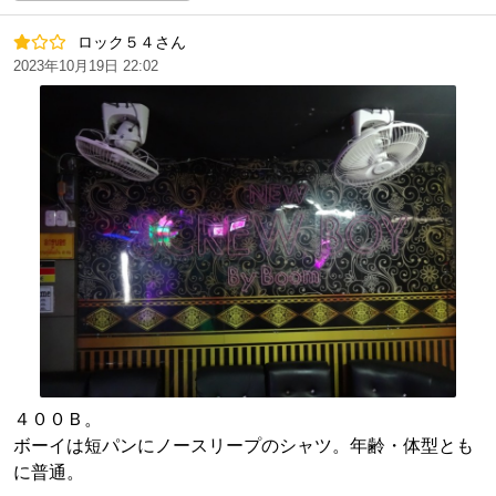
ロック５４さん
2023年10月19日 22:02
４００Ｂ。
ボーイは短パンにノースリープのシャツ。年齢・体型とも
に普通。