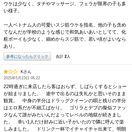
ウケは少なく、タチやマッサージ、フェラが限界の子も多
い様子。
一人ベトナム人の可愛いスジ筋ウケを指名。他の子も含め
てなんだが学校のような感じで和気あいあいとしてて、化
粧ボーイも少なく、細めからスジ筋で、若い頃がよいなら
あり。
参考になったらクリック
合計
2
人
Kさん
2025年5月23日 05:22
22時過ぎに来店したら客はおらず、しばらくするとショー
が始まりました。 途中で出るのは失礼かと思いそのまま
観賞。 中身の半分はドラッグクイーンの唄と残りの半分
はエロ系だが不細工ばかり。 ゴリラとデブの擬似ファッ
クなんて誰がみたいんだよってレベルの地獄が続きまし
た。 幸い1人だけ好みに近い子がいたので隣に呼んで楽
しみました。 ドリンク一杯でイチャイチャ出来て、明朗