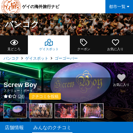
ゲイの海外旅行ナビ
都市一覧
バンコク
見どころ
ゲイスポット
クーポン
お気に入り
バンコク
ゲイスポット
ゴーゴーバー
Screw Boy
お気に入り
スクリュー・ボーイ
(
24
)
クチコミを投稿
店舗情報
みんなのクチコミ