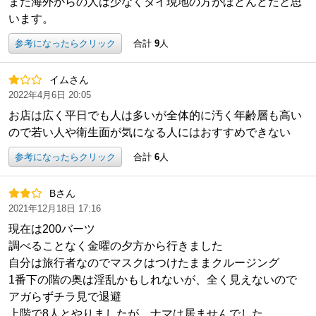
まだ海外からの人は少なくタイ現地の方がほとんどだと思
います。
参考になったらクリック
合計
9
人
イムさん
2022年4月6日 20:05
お店は広く平日でも人は多いが全体的に汚く年齢層も高い
ので若い人や衛生面が気になる人にはおすすめできない
参考になったらクリック
合計
6
人
Bさん
2021年12月18日 17:16
現在は200バーツ
調べることなく金曜の夕方から行きました
自分は旅行者なのでマスクはつけたままクルージング
1番下の階の奥は淫乱かもしれないが、全く見えないので
アガらずチラ見で退避
上階で8人とやりましたが、ナマは居ませんでした