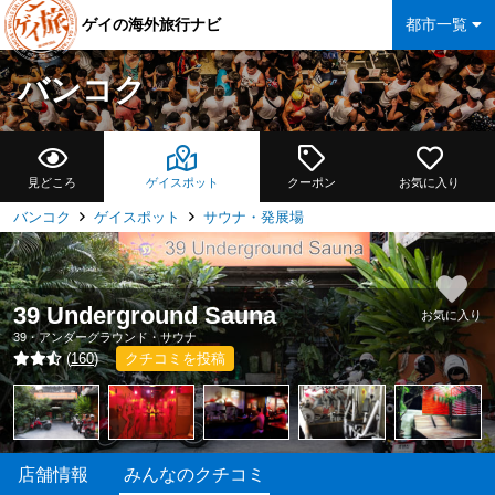
ゲイの海外旅行ナビ
都市一覧
バンコク
見どころ
ゲイスポット
クーポン
お気に入り
バンコク
ゲイスポット
サウナ・発展場
39 Underground Sauna
お気に入り
39・アンダーグラウンド・サウナ
(
160
)
クチコミを投稿
店舗情報
みんなのクチコミ