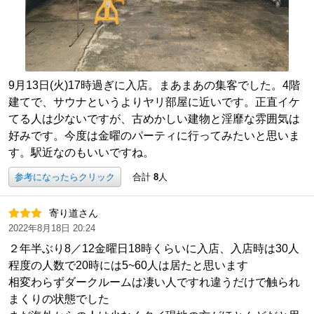
9月13日(火)17時過ぎに入店。まあまあの集客でした。4階
建てで、サウナというよりヤリ部屋に近いです。正直イケ
てる人は少ないですが、古めかしい建物と淫靡な雰囲気は
好みです。今度は金曜のパーティに行ってみたいと思いま
す。駅近なのもいいですね。
参考になったらクリック
合計
8
人
寄り道さん
2022年8月18日 20:24
２年半ぶり8／12金曜日18時くらいに入店、入店時は30人
程度の人数で20時には5~60人は居たと思います
相変わらずダークルームは凄い人ですれ違うだけで触られ
まくりの状態でした