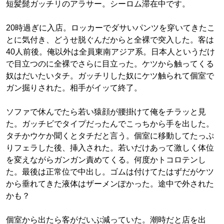
短髪髭ガッチリのアラサー。シーロム滞在中です。
20時過ぎに入店。ロッカーでダサいパンツを穿いてきたこ
とに気付き、どうせ脱ぐんだからと全裸で突入した。客は
40人前後。俺以外は全員東南アジア系。日本人というだけ
で目立つのに全裸でさらに目立った。ケツから触ってくる
奴はだいたいタチ。ガッチリした奴にケツ触られて個室で
ガン掘りされた。相手がイッて終了。
ソファで休んでたら若い猿顔が腰掛けて俺をチラッと見
た。ガッチビでタイプだったんでこっちから手を出した。
タチかウケか聞くとタチだと言う。個室に移動してたっぷ
りフェラした後、挿入された。若いだけあって激しく体位
を変えながらガンガン責めてくる。何度かトコロテンし
た。最後は正常位で中出し。ゴムは付けてたはずだがケツ
から垂れてきた液体はザーメンぽかった。途中で外された
かも？
個室から出たら客がだいぶ減っていた。潮時だと店を出