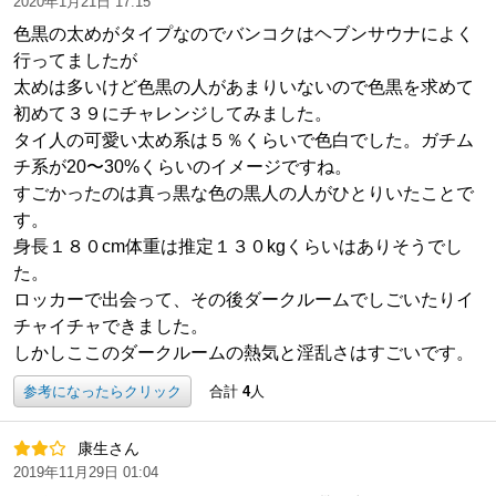
2020年1月21日 17:15
色黒の太めがタイプなのでバンコクはヘブンサウナによく
行ってましたが
太めは多いけど色黒の人があまりいないので色黒を求めて
初めて３９にチャレンジしてみました。
タイ人の可愛い太め系は５％くらいで色白でした。ガチム
チ系が20〜30%くらいのイメージですね。
すごかったのは真っ黒な色の黒人の人がひとりいたことで
す。
身長１８０cm体重は推定１３０kgくらいはありそうでし
た。
ロッカーで出会って、その後ダークルームでしごいたりイ
チャイチャできました。
しかしここのダークルームの熱気と淫乱さはすごいです。
参考になったらクリック
合計
4
人
康生さん
2019年11月29日 01:04