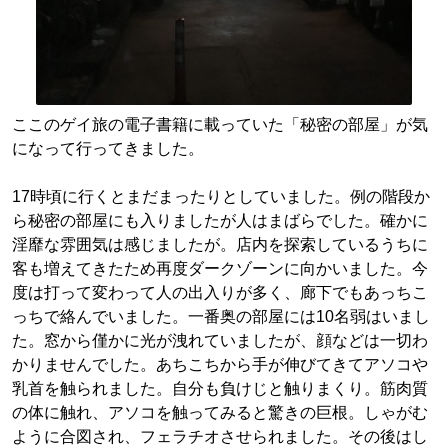
ここのゲイ旅の電子書籍に載っていた「秘密の部屋」が気
になって行ってきました。
17時頃に行くとまだまったりとしていました。例の階段か
ら秘密の部屋にも入りましたが人はまばらでした。確かに
淫靡な雰囲気は感じましたが。店内を探索しているうちに
客も増えてきたため再度ダークゾーンに向かいました。今
度は打って変わって人の出入りが多く、廊下でもあっちこ
っちで絡んでいました。一番奥の部屋には10名弱はいまし
た。窓から僅かに光が洩れていましたが、顔などは一切わ
かりませんでした。あちこちから手が伸びてきてアソコや
乳首を触られました。自分も負けじと触りまくり。筋肉質
の体に触れ、アソコを触ってみると驚きの巨根。しゃがむ
ように合図され、フェラチオさせられました。その後はし