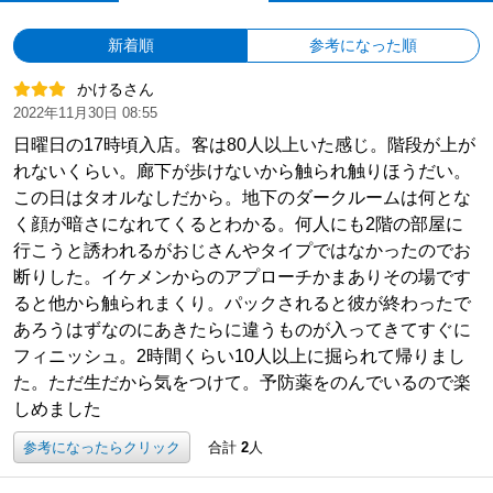
新着順
参考になった順
かけるさん
2022年11月30日 08:55
日曜日の17時頃入店。客は80人以上いた感じ。階段が上が
れないくらい。廊下が歩けないから触られ触りほうだい。
この日はタオルなしだから。地下のダークルームは何とな
く顔が暗さになれてくるとわかる。何人にも2階の部屋に
行こうと誘われるがおじさんやタイプではなかったのでお
断りした。イケメンからのアプローチかまありその場です
ると他から触られまくり。パックされると彼が終わったで
あろうはずなのにあきたらに違うものが入ってきてすぐに
フィニッシュ。2時間くらい10人以上に掘られて帰りまし
た。ただ生だから気をつけて。予防薬をのんでいるので楽
しめました
参考になったらクリック
合計
2
人