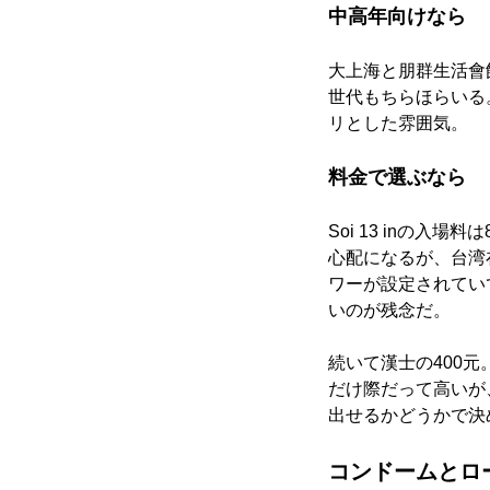
中高年向けなら
大上海と朋群生活會
世代もちらほらいる
リとした雰囲気。
料金で選ぶなら
Soi 13 inの
心配になるが、台湾在
ワーが設定されてい
いのが残念だ。
続いて漢士の400元。
だけ際だって高いが
出せるかどうかで決
コンドームとロ