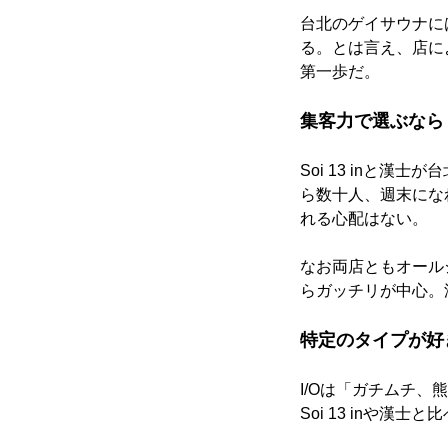
台北のゲイサウナに
る。とは言え、店に
第一歩だ。
集客力で選ぶなら
Soi 13 inと
ら数十人、週末にな
れる心配はない。
なお両店ともオールジ
らガッチリが中心。
特定のタイプが好
I/Oは「ガチムチ、
Soi 13 inや