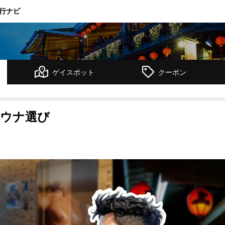
行ナビ
）
ゲイスポット
クーポン
サウナ選び