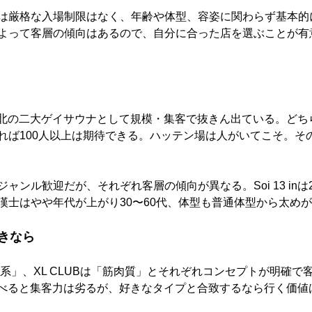
は厳格な入場制限はなく、年齢や体型、容姿に関わらず基本的
よって客層の傾向はあるので、自分に合った店を選ぶことが有
漢士が台北の二大ゲイサウナとして規模・集客で抜きん出ている。ど
れば100人以上は期待できる。ハッテン場は人がいてこそ。そ
ャンル歓迎だが、それぞれ客層の傾向が異なる。Soi 13 inは
漢士はやや年代が上がり30〜60代、体型も普通体型から太め
きなら
熊系」、XL CLUBは「筋肉質」とそれぞれコンセプトが明確
漢士と比べると集客力は劣るが、好きなタイプと合致するなら行く価