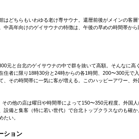
館はどちらもいわゆる老け専サウナ。還暦前後がメインの客層
。中高年向けのゲイサウナの特徴は、午後の早めの時間帯から
入場料は800元と台北のゲイサウナの中で群を抜いて高額。そんなに
住者に限り18時30分と24時からの各1時間、200〜300元
て、その時間帯に一気に客が増える。このハッピーアワー、外
その他の店は曜日や時間帯によって150〜350元程度。外国人にとっ
、設備と集客（特に若い世代）で台北トップクラスなのも確か
めたい。
ーション