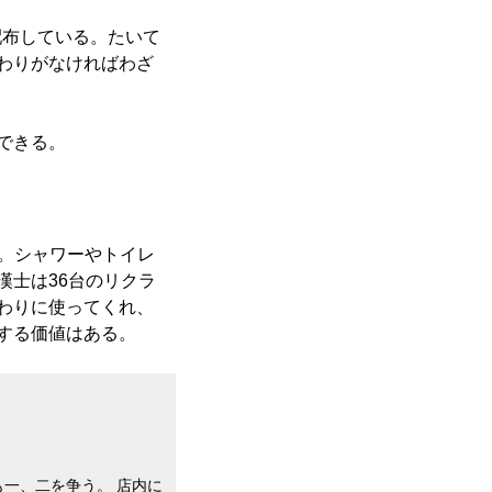
配布している。たいて
わりがなければわざ
できる。
だ。シャワーやトイレ
漢士は36台のリクラ
わりに使ってくれ、
する価値はある。
一、二を争う。 店内に