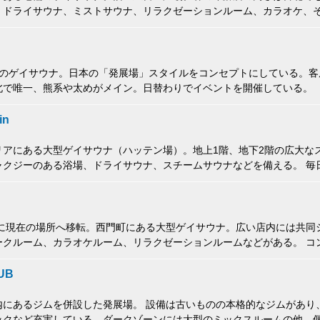
、ドライサウナ、ミストサウナ、リラクゼーションルーム、カラオケ、
ンドームと潤滑油は店内で無料配布する。トイレでアナル洗浄も可能。
ともできる。
てのゲイサウナ。日本の「発展場」スタイルをコンセプトにしている。客
北で唯一、熊系や太めがメイン。日替わりでイベントを開催している。
in
リアにある大型ゲイサウナ（ハッテン場）。地上1階、地下2階の広大な
クジーのある浴場、ドライサウナ、スチームサウナなどを備える。 毎日18:
0〜24:30は入場料金が300台湾ドルになるハッピーアワーを実施（ただ
料金の800台湾ドル）。客数的にはこの時間帯がピーク。
2年に現在の場所へ移転。西門町にある大型ゲイサウナ。広い店内には共同
ークルーム、カラオケルーム、リラクゼーションルームなどがある。 コ
無料配布している。 1回の入場で12時間まで滞在可能。24時間営業の
ョンルームには36台のリクライニングチェアが並び、毛布もある。
UB
内にあるジムを併設した発展場。 設備は古いものの本格的なジムがあり
ックなど充実している。ダークゾーンには大型のミックスルームの他、