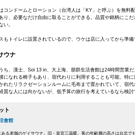
はコンドームとローション（台湾人は「KY」と呼ぶ）を無料
あり、必要なだけ自由に取ることができる。品質や銘柄にこだ
ない。
スもトイレに設置されているので、ウケは店に入ってから準備
サウナ
ち、漢士、Soi 13 in、大上海、朋群生活會館は24時間営業
横になれる椅子もあり、宿代わりに利用することも可能。特に
かれたリラクゼーションルームに毛布まで置かれていて、宿代
経質な人には向かないが、低予算の旅行を考えているなら検討
ット
活會館
にある老舗のゲイサウナ。旧・皇宮三温暖。客の年齢層の高さは台北でも