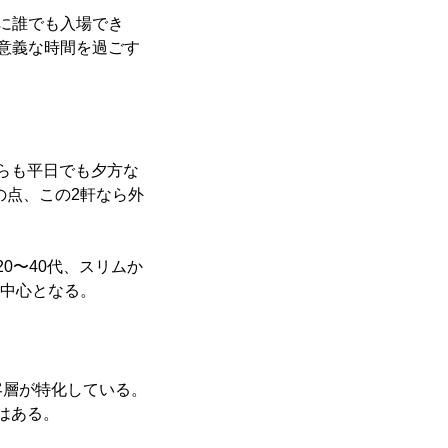
に誰でも入場でき
意義な時間を過ごす
ちらも平日でも夕方な
の点、この2軒なら外
20〜40代、スリムか
が中心となる。
で客層が特化している。
値はある。