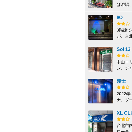
は浴場
る。コ
けるこ
I/O
3階建
が、台
Soi 13 
中山エ
ン、ジャ
23:0
は通常
漢士
202
ナ、ダ
受付で
ゼーシ
XL CL
台北市
ワーラ