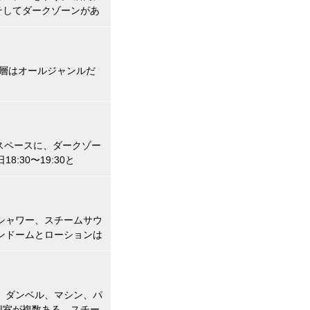
そしてダークゾーンがあ
別料金でマッサージを受
層はオールジャンルだ
スペースに、ダークゾー
30〜19:30と
し台湾人のみ対象で外国人
シャワー、スチームサウ
ンドームとローションは
ため宿泊もできる。リラク
、ダンベル、マシン、パ
個室が複数ある。スチー