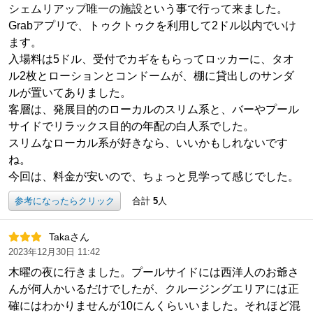
シェムリアップ唯一の施設という事で行って来ました。
Grabアプリで、トゥクトゥクを利用して2ドル以内でいけ
ます。
入場料は5ドル、受付でカギをもらってロッカーに、タオ
ル2枚とローションとコンドームが、棚に貸出しのサンダ
ルが置いてありました。
客層は、発展目的のローカルのスリム系と、バーやプール
サイドでリラックス目的の年配の白人系でした。
スリムなローカル系が好きなら、いいかもしれないです
ね。
今回は、料金が安いので、ちょっと見学って感じでした。
参考になったらクリック
合計
5
人
Takaさん
2023年12月30日 11:42
木曜の夜に行きました。プールサイドには西洋人のお爺さ
んが何人かいるだけでしたが、クルージングエリアには正
確にはわかりませんが10にんくらいいました。それほど混