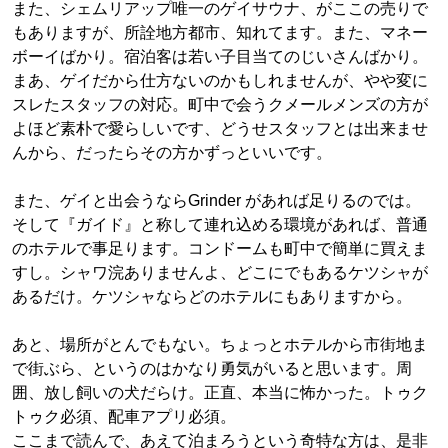
また、シェムリアップ唯一のゲイサウナ、がここの売りで
もありますが、所詮地方都市、知れてます。また、マネー
ボーイばかり。宿泊客は若い子目当てのじいさんばかり。
まあ、ゲイだから仕方ないのかもしれませんが、やや変に
スレたスタッフの対応。町中で会うクメールメンズの方が
よほど素朴で愛らしいです、どうせスタッフとは出来ませ
んから、だったらその方かずっといいです。
また、ゲイと出会うならGrinder があれば足りるのでは。
そして『ガイド』と称して連れ込める環境があれば、普通
のホテルで事足ります。コンドームも町中で簡単に買えま
すし。シャワ浣ありませんよ、どこにでもあるケツシャが
あるだけ。ケツシャならどのホテルにもありますから。
あと、場所がとんでもない。ちょっとホテルから市街地ま
で街ぶら、というのはかなり勇気がいると思います。周
囲、放し飼いの犬だらけ。正直、本当に怖かった。トゥク
トゥク必須、配車アプリ必須。
ここまで読んで、あえて泊まろうという奇特な方は、是非