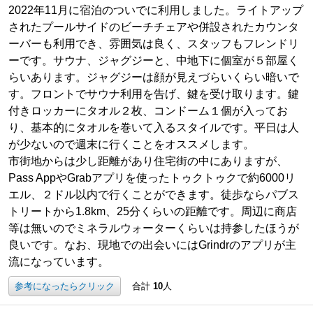
2022年11月に宿泊のついでに利用しました。ライトアップ
されたプールサイドのビーチチェアや併設されたカウンタ
ーバーも利用でき、雰囲気は良く、スタッフもフレンドリ
ーです。サウナ、ジャグジーと、中地下に個室が５部屋く
らいあります。ジャグジーは顔が見えづらいくらい暗いで
す。フロントでサウナ利用を告げ、鍵を受け取ります。鍵
付きロッカーにタオル２枚、コンドーム１個が入ってお
り、基本的にタオルを巻いて入るスタイルです。平日は人
が少ないので週末に行くことをオススメします。
市街地からは少し距離があり住宅街の中にありますが、
Pass AppやGrabアプリを使ったトゥクトゥクで約6000リ
エル、２ドル以内で行くことができます。徒歩ならパブス
トリートから1.8km、25分くらいの距離です。周辺に商店
等は無いのでミネラルウォーターくらいは持参したほうが
良いです。なお、現地での出会いにはGrindrのアプリが主
流になっています。
参考になったらクリック
合計
10
人