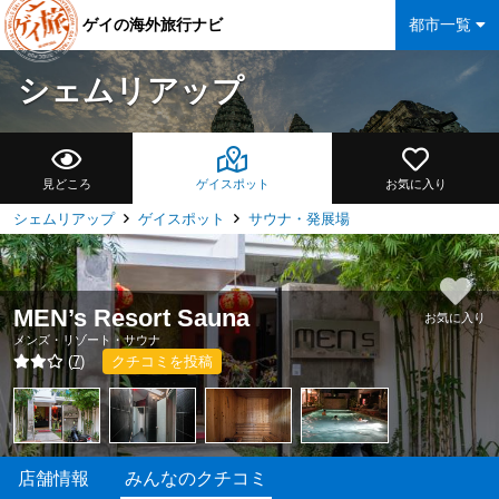
ゲイの海外旅行ナビ
都市一覧
シェムリアップ
見どころ
ゲイスポット
お気に入り
シェムリアップ
ゲイスポット
サウナ・発展場
MEN’s Resort Sauna
お気に入り
メンズ・リゾート・サウナ
(
7
)
クチコミを投稿
店舗情報
みんなのクチコミ