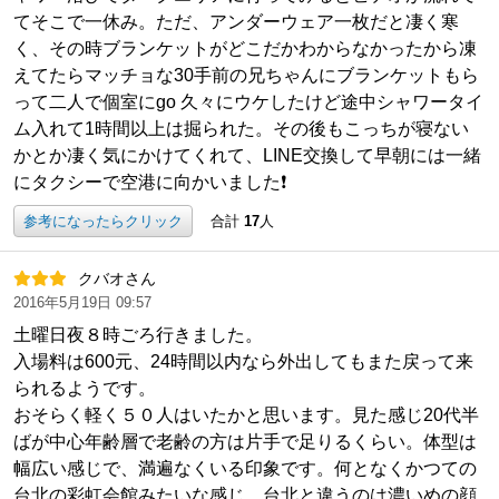
てそこで一休み。ただ、アンダーウェア一枚だと凄く寒
く、その時ブランケットがどこだかわからなかったから凍
えてたらマッチョな30手前の兄ちゃんにブランケットもら
って二人で個室にgo 久々にウケしたけど途中シャワータイ
ム入れて1時間以上は掘られた。その後もこっちが寝ない
かとか凄く気にかけてくれて、LINE交換して早朝には一緒
にタクシーで空港に向かいました❗
参考になったらクリック
合計
17
人
クバオさん
2016年5月19日 09:57
土曜日夜８時ごろ行きました。
入場料は600元、24時間以内なら外出してもまた戻って来
られるようです。
おそらく軽く５０人はいたかと思います。見た感じ20代半
ばが中心年齢層で老齢の方は片手で足りるくらい。体型は
幅広い感じで、満遍なくいる印象です。何となくかつての
台北の彩虹会館みたいな感じ。台北と違うのは濃いめの顔