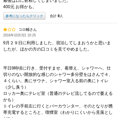
最後は口に射精してしまいました。
400元 お得かも。
参考になったらクリック
合計
8
人
コロ輔さん
2016年10月3日 10:25
9月２９日に利用しました、宿泊してしまおうかと思いま
したが、ほかの方の口コミを見てやめました。
平日9時頃に行き、受付すませ、着替え、シャワーへ、仕
切りのない開放的な感じのシャワー多分壁をはさんで４、
４くらい。奥にサウナ。シャワー室入る前の奥にトイレ
（少し臭う）
ロッカー奥にテレビ室（普通のテレビ流してるので萎える
かも）
トイレの手前左に行くとバーカウンター、そのとなりが携
帯充電するところと、喫煙室（わかりにくいから見落とし