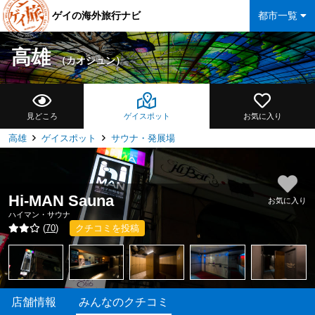
ゲイの海外旅行ナビ
都市一覧
高雄
（カオシュン）
見どころ
ゲイスポット
お気に入り
高雄
ゲイスポット
サウナ・発展場
Hi-MAN Sauna
お気に入り
ハイマン・サウナ
(
70
)
クチコミを投稿
店舗情報
みんなのクチコミ