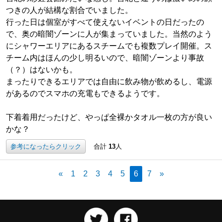
つきの人が結構な割合でいました。
行った日は個室がすべて使えないイベントの日だったの
で、奥の暗闇ゾーンに人が集まっていました。当然のよう
にシャワーエリアにあるスチームでも複数プレイ開催。ス
チーム内はほんの少し明るいので、暗闇ゾーンより事故
（？）はないかも。
まったりできるエリアでは自由に飲み物が飲めるし、電源
があるのでスマホの充電もできるようです。
下着着用だったけど、やっぱ全裸かタオル一枚の方が良い
かな？
参考になったらクリック
合計
13
人
«
1
2
3
4
5
6
7
»