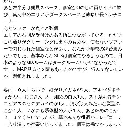
がち）
あと左半分は発展スペース。個室がOのじに両サイドに並
び、真ん中のエリアがダークスペースと薄暗い長ベンチコ
ーナー
あとソファーが点々と数個
エリアの右側が受付けのある所につながっている、ただそ
この通りがクリーニングに出すのものや、使わないソファ
ーで閉じられた個室などがあり、なんか小学校の舞台裏み
たいでした。基本みんなSEXは個室でやるようなので、日
本のようなMIXルームはダークルームいがいなかったで
す、。MAP見ると２階もあったのですが、混んでないせい
か、閉鎖されてました。
客は１０人くらいで。細がりメガネが2人、アキバ系ポチ
ャが2人、おじさん1人、細めの白人1人、スト系刺青チン
コピアスのセのデカイのが1人、清水翔太みたいな髪型の
こが１人、いかにも系体型の人が１人、あと細めのこが
２、３？くらいでしたが、基本みんな徘徊かテレビコーナ
ー入り浸りか携帯いじってました。個室は幾つかしまって