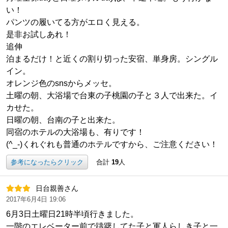
い！
パンツの履いてる方がエロく見える。
是非お試しあれ！
追伸
泊まるだけ！と近くの割り切った安宿、単身房。シングル
イン。
オレンジ色のsnsからメッセ。
土曜の朝、大浴場で台東の子桃園の子と３人で出来た。イ
カせた。
日曜の朝、台南の子と出来た。
同宿のホテルの大浴場も、有りです！
(^_-)くれぐれも普通のホテルですから、ご注意ください！
参考になったらクリック
合計
19
人
日台親善さん
2017年6月4日 19:06
6月3日土曜日21時半頃行きました。
一階のエレベーター前で躊躇してた子と軍人らしき子と一