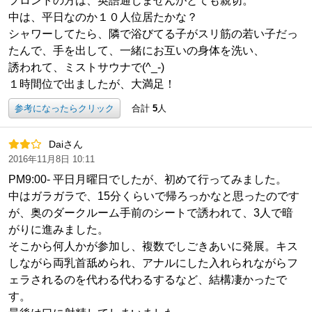
フロントの方は、英語通じませんがとても親切。
中は、平日なのか１０人位居たかな？
シャワーしてたら、隣で浴びてる子がスリ筋の若い子だっ
たんで、手を出して、一緒にお互いの身体を洗い、
誘われて、ミストサウナで(^_-)
１時間位で出ましたが、大満足！
参考になったらクリック
合計
5
人
Daiさん
2016年11月8日 10:11
PM9:00- 平日月曜日でしたが、初めて行ってみました。
中はガラガラで、15分くらいで帰ろっかなと思ったのです
が、奥のダークルーム手前のシートで誘われて、3人で暗
がりに進みました。
そこから何人かが参加し、複数でしごきあいに発展。キス
しながら両乳首舐められ、アナルにした入れられながらフ
ェラされるのを代わる代わるするなど、結構凄かったで
す。