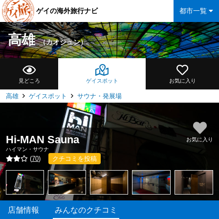
ゲイの海外旅行ナビ
都市一覧
高雄
（カオシュン）
見どころ
ゲイスポット
お気に入り
高雄
ゲイスポット
サウナ・発展場
Hi-MAN Sauna
お気に入り
ハイマン・サウナ
(
70
)
クチコミを投稿
店舗情報
みんなのクチコミ