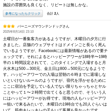
施設の雰囲気も良くなく、リピートは無しかな。
参考になったらクリック
合計
2
人
バーニーズマウンテンドッグさん
2025年8月14日 23:10
土曜日が一番集客力があるようですが、木曜日の夕方に行
きました。店舗のウェブサイトはドメインごと長らく死ん
でいるようですが、Facebookには最新情報があるので要チ
ェックです。それによるとハッピーアワーが18時半〜19時
半の１時間設定されてて、このタイミングで入場すると月
火水木は500→300元、金土日は800→500元になるようで
す。ハッピーアワーでの入場は翌朝の６時までに退場しな
いといけないルールのようですが、宿代を浮かせるために
ここに宿泊を予定している人でない限りちゃっちゃとヤル
ことやって１〜２時間で出てくると思うので、そういう人
にはハッピーアワーがお得です。現地の人もハッピーアワ
ー狙いで来るみたいで、木曜日の19時台でも20人ぐらいは
いて、筋肉キレッキレの子もいて客層も良かったです。