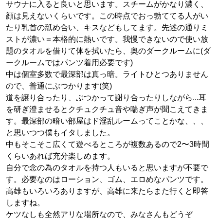
サウナに入ると良いと思います。スチームがかなり濃く、
顔は見えないくらいです。この時点でおっ勃ててる人がい
たり乳首の舐め合い、キスなどもしてます。先述の通りミ
ストが濃い＝本格的に熱いです。我慢できないので使い放
題のタオルを借りて体を拭いたら、奥のダークルームに(ダ
ークルームではパンツ着用必要です)
中は個室多数で最深部は真っ暗。ライトひとつありません
ので、普通にぶつかります(笑)
道を譲り合ったり、ぶつかって謝り合ったりしながら...耳
を研ぎ澄ませるとクチュクチュ音や喘ぎ声が聞こえてきま
す。最深部の暗い部屋はド淫乱ルームってことかな、、、
と思いつつ僕もイタしました。
中もそこそこ広くて遊べるところが複数あるので2〜3時間
くらいあれば充分楽しめます。
自分で念の為のタオルを持つ人もいると思いますが不要で
す。必要なのはローション、ゴム、エロめなパンツです。
高雄もいろいろありますが、高雄に来たらまた行くと即答
しますね。
ケツなしも全然アリな場所なので、みなさんもどうぞ