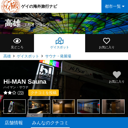
ゲイの海外旅行ナビ
都市一覧
高雄
（カオシュン）
見どころ
ゲイスポット
お気に入り
高雄
ゲイスポット
サウナ・発展場
Hi-MAN Sauna
お気に入り
ハイマン・サウナ
(
70
)
クチコミを投稿
店舗情報
みんなのクチコミ