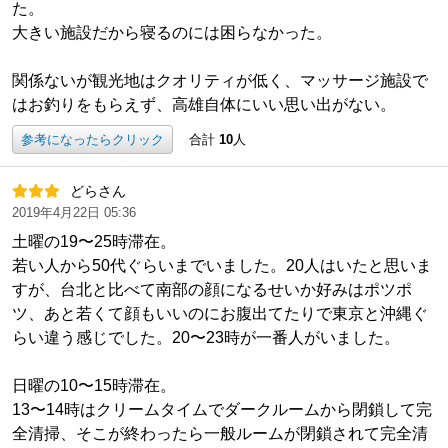
た。
大きい施設だから寝るのには困らなかった。
関係ないが観光地はクオリティが低く、マッサージ施設で
はお釣りをもらえず、高雄自体にいい思い出がない。
参考になったらクリック
合計
10
人
どらさん
2019年4月22日 05:36
土曜の19〜25時滞在。
若い人から50代ぐらいまでいました。20人はいたと思いま
すが、台北と比べて南部の顔になるせいか好みはポツポ
ツ、あと若くて顔もいいのにお腹出てたりで東京と沖縄ぐ
らい違う感じでした。20〜23時が一番人がいました。
日曜の10〜15時滞在。
13〜14時はクリームタイムでダークルームから閉鎖して完
全清掃、そこが終わったら一般ルームが閉鎖されて完全清