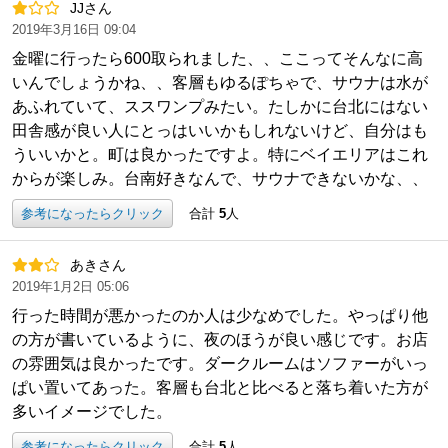
JJさん
2019年3月16日 09:04
金曜に行ったら600取られました、、ここってそんなに高
いんでしょうかね、、客層もゆるぽちゃで、サウナは水が
あふれていて、ススワンプみたい。たしかに台北にはない
田舎感が良い人にとっはいいかもしれないけど、自分はも
ういいかと。町は良かったですよ。特にベイエリアはこれ
からが楽しみ。台南好きなんで、サウナできないかな、、
参考になったらクリック
合計
5
人
あきさん
2019年1月2日 05:06
行った時間が悪かったのか人は少なめでした。やっぱり他
の方が書いているように、夜のほうが良い感じです。お店
の雰囲気は良かったです。ダークルームはソファーがいっ
ぱい置いてあった。客層も台北と比べると落ち着いた方が
多いイメージでした。
参考になったらクリック
合計
5
人