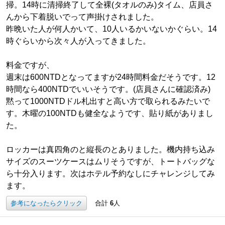
掃。14時に清掃終了して全裸(タオルのみ)タイム、店員さ
んから下着脱いでって声掛けされました。
昨晩いた人が何人かいて、10人いるかいないかぐらい。14
時ぐらいから次々人が入ってきました。
料金ですが、
週末は600NTDとなってますが24時間料金だそうです。12
時間なら400NTDでいいそうです。(店員さんに確認済み)
黙って1000NTDドル札出すと高い方で取られるみたいで
す。木曜の100NTDも健全なようです、貼り紙がありまし
た。
ロッカーは真四角のと縦長のとありました。機内持ち込み
サイズのスーツケースはムリそうですが、トートバッグな
ら十分入ります。次はホテル予約なしにチャレンジしてみ
ます。
参考になったらクリック
合計
6
人