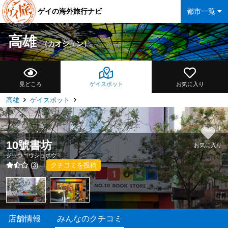
ゲイの海外旅行ナビ
都市一覧
高雄
（カオシュン）
見どころ
ゲイスポット
お気に入り
高雄
ゲイスポット
10號書坊
お気に入り
ジュウゴウショボウ
(
3
)
クチコミを投稿
店舗情報
みんなのクチコミ