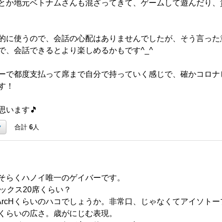
とか地元ベトナムさんも混ざってきて、ゲームして遊んだり、
的に使うので、会話の心配はありませんでしたが、そう言った
で、会話できるとより楽しめるかもです^_^
ーで都度支払って席まで自分で持っていく感じで、確かコロナビ
す！
思います🎵
ク
合計
6
人
そらくハノイ唯一のゲイバーです。
ックス20席くらい？
〜ArcHくらいのハコでしょうか。非常口、じゃなくてアイソト
くらいの広さ。歳がにじむ表現。