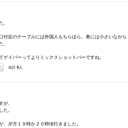
た。
口付近のテーブルには外国人もちらほら。奥には小さいながら
た。
てゲイバーってよりミックスショットバーですね。
ク
合計
6
人
すが、
した。
が、夕方１９時か２０時頃行きました。