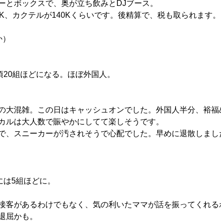
ーとボックスで、奥が立ち飲みとDJブース。
0K、カクテルが140Kくらいです。後精算で、税も取られます。
か）
頃20組ほどになる。ほぼ外国人。
の大混雑。この日はキャッシュオンでした。外国人半分、裕福
カルは大人数で賑やかにしてて楽しそうです。
で、スニーカーが汚されそうで心配でした。早めに退散しまし
には5組ほどに。
接客があるわけでもなく、気の利いたママが話を振ってくれる
退屈かも。