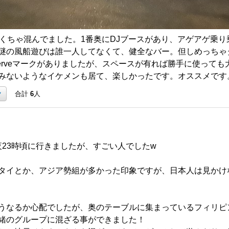
ゃくちゃ混んでました。1番奥にDJブースがあり、アゲアゲ乗
謎の風船遊びは誰一人してなくて、健全なバー。但しめっちゃ
serveマークがありましたが、スペースが有れば勝手に使って
みないようなイケメンも居て、楽しかったです。オススメです
ク
合計
6
人
の夜23時頃に行きましたが、すごい人でしたw
タイとか、アジア勢組が多かった印象ですが、日本人は見かけ
うなるか心配でしたが、奥のテーブルに集まっているフィリピ
緒のグループに混ざる事ができました！