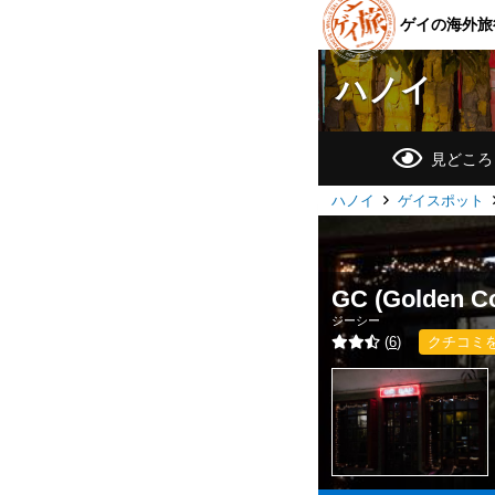
ゲイの海外旅
ハノイ
見どころ
ハノイ
ゲイスポット
GC (Golden C
ジーシー
(
6
)
クチコミ