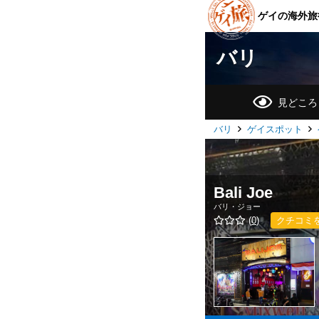
ゲイの海外旅
バリ
見どころ
バリ
ゲイスポット
Bali Joe
バリ・ジョー
(
0
)
クチコミ