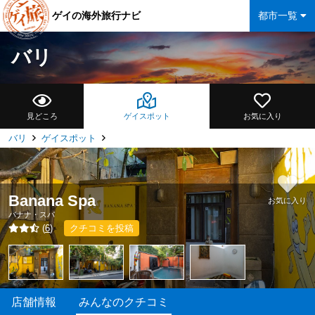
ゲイの海外旅行ナビ
都市一覧
バリ
見どころ
ゲイスポット
お気に入り
バリ
ゲイスポット
Banana Spa
お気に入り
バナナ・スパ
(
6
)
クチコミを投稿
店舗情報
みんなのクチコミ