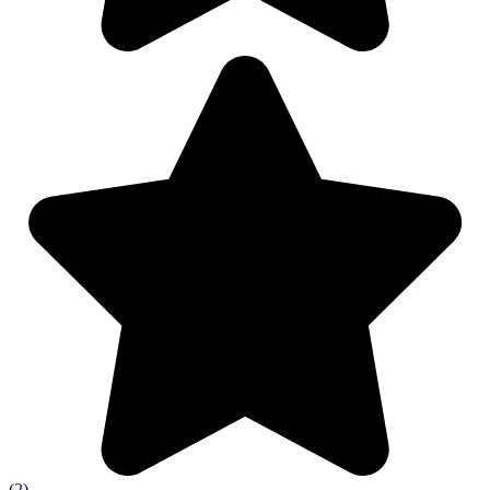
(
2
)