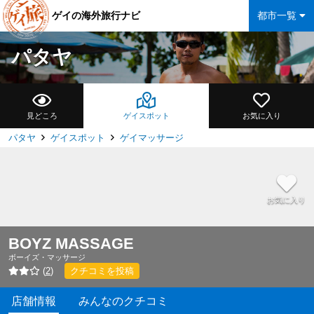
ゲイの海外旅行ナビ
都市一覧
パタヤ
見どころ
ゲイスポット
お気に入り
パタヤ
ゲイスポット
ゲイマッサージ
お気に入り
BOYZ MASSAGE
ボーイズ・マッサージ
(
2
)
クチコミを投稿
店舗情報
みんなのクチコミ