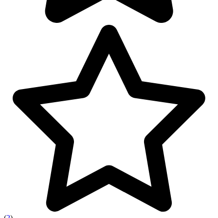
(
2
)