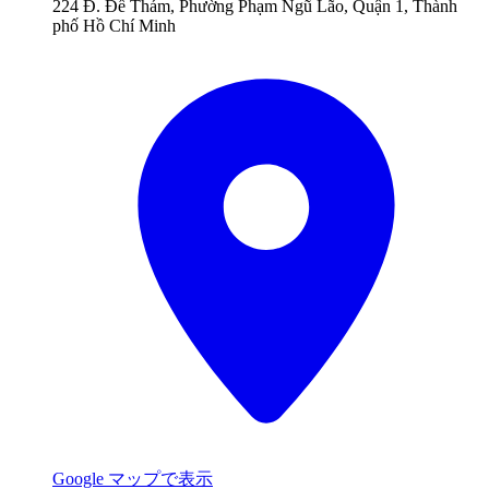
224 Đ. Đề Thám, Phường Phạm Ngũ Lão, Quận 1, Thành
phố Hồ Chí Minh
Google マップで表示