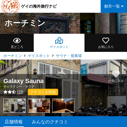
ゲイの海外旅行ナビ
都市一覧
ホーチミン
見どころ
ゲイスポット
お気に入り
ホーチミン
ゲイスポット
サウナ・発展場
Galaxy Sauna
お気に入り
ギャラクシー・サウナ
(
19
)
クチコミを投稿
店舗情報
みんなのクチコミ