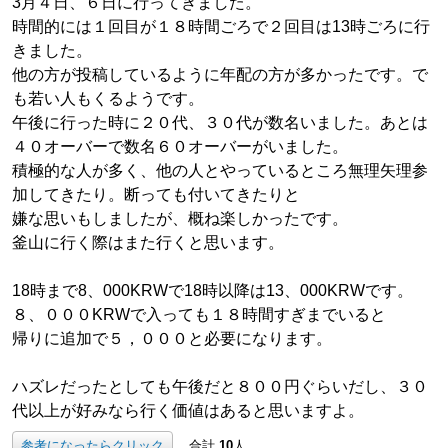
3月４日、６日に行ってきました。
時間的には１回目が１８時間ごろで２回目は13時ごろに行
きました。
他の方が投稿しているように年配の方が多かったです。で
も若い人もくるようです。
午後に行った時に２０代、３０代が数名いました。あとは
４０オーバーで数名６０オーバーがいました。
積極的な人が多く、他の人とやっているところ無理矢理参
加してきたり。断っても付いてきたりと
嫌な思いもしましたが、概ね楽しかったです。
釜山に行く際はまた行くと思います。
18時まで8、000KRWで18時以降は13、000KRWです。
８、０００KRWで入っても１８時間すぎまでいると
帰りに追加で５，０００と必要になります。
ハズレだったとしても午後だと８００円ぐらいだし、３０
代以上が好みなら行く価値はあると思いますよ。
参考になったらクリック
合計
10
人