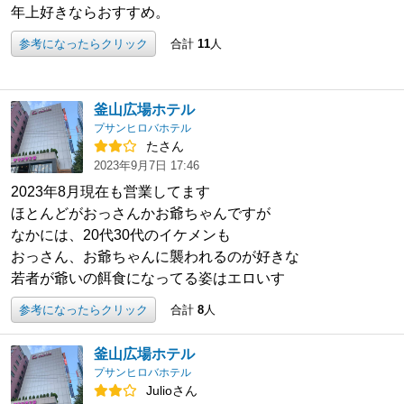
年上好きならおすすめ。
参考になったらクリック
合計
11
人
釜山広場ホテル
プサンヒロバホテル
たさん
2023年9月7日 17:46
2023年8月現在も営業してます
ほとんどがおっさんかお爺ちゃんですが
なかには、20代30代のイケメンも
おっさん、お爺ちゃんに襲われるのが好きな
若者が爺いの餌食になってる姿はエロいす
参考になったらクリック
合計
8
人
釜山広場ホテル
プサンヒロバホテル
Julioさん