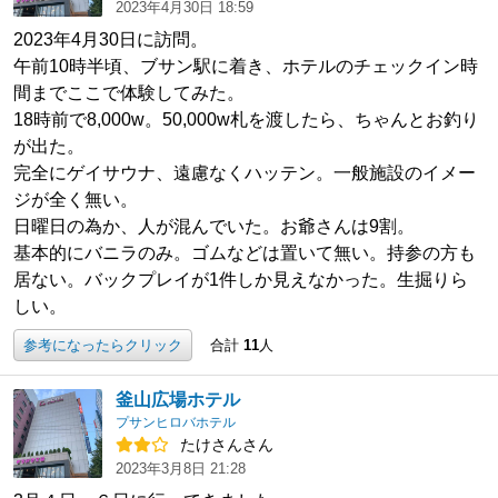
2023年4月30日 18:59
2023年4月30日に訪問。
午前10時半頃、ブサン駅に着き、ホテルのチェックイン時
間までここで体験してみた。
18時前で8,000w。50,000w札を渡したら、ちゃんとお釣り
が出た。
完全にゲイサウナ、遠慮なくハッテン。一般施設のイメー
ジが全く無い。
日曜日の為か、人が混んでいた。お爺さんは9割。
基本的にバニラのみ。ゴムなどは置いて無い。持参の方も
居ない。バックプレイが1件しか見えなかった。生掘りら
しい。
参考になったらクリック
合計
11
人
釜山広場ホテル
プサンヒロバホテル
たけさんさん
2023年3月8日 21:28