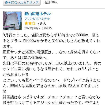
参考になったらクリック
合計
10
人
釜山広場ホテル
プサンヒロバホテル
yさん
2023年9月9日 09:15
9月行きました。値段は変わらず18時までが8000w、超え
るとプラスで5000wかかると受付のおじさんが教えてくれ
ます。
正直サウナと浴室の清潔度は、、なので身体を流すくらい
で、あとは2階の仮眠室へ。
先日は平日の16時頃でしたが、10人以上はいました。奥の
オンドル室に横になるなり襲われて、かれこれ5人以上と
からみました笑
とはいっても基本バニラなのでハードなプレイはありませ
ん。韓国人は素股が好きなのか、素股で3人果ててました
笑
韓国語はさっぱりですが、チョア？チョア？と言いながら
腰を打ちつけてくるアジョシが可愛かったです。中年より