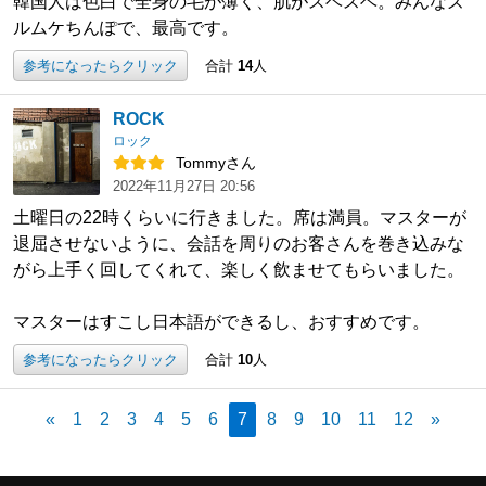
韓国人は色白で全身の毛が薄く、肌がスベスベ。みんなズ
ルムケちんぽで、最高です。
参考になったらクリック
合計
14
人
ROCK
ロック
Tommyさん
2022年11月27日 20:56
土曜日の22時くらいに行きました。席は満員。マスターが
退屈させないように、会話を周りのお客さんを巻き込みな
がら上手く回してくれて、楽しく飲ませてもらいました。
マスターはすこし日本語ができるし、おすすめです。
参考になったらクリック
合計
10
人
«
1
2
3
4
5
6
7
8
9
10
11
12
»