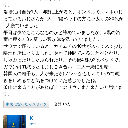
す。
浴場には自分1人、4階に上がると、オンドルでスマホいじ
っているおじさんが1人、2段ベッドの方に小太りの30代が
1人寝ていました。
平日は夜でもこんなものかと諦めていましたが、3階の浴
室に戻ると3人新しい客が体を洗っていました。
サウナで座っていると、ガチムチの40代が入って来て少し
離れた所に座りました。やがて仲間であることが分かり、
しゃぶったりしゃぶられたり。その後4階の2段ベッドで、
ガウンは羽織ったまましごき合い、二人一緒に射精。
韓国人の相手も、人が来たら(ノンケかもしれないので)動
きを止めるなど気をつけていた感じでしたね。
釜山に来ることがあれば、このサウナまた来たいと思いま
す。
参考になったらクリック
合計
13
人
K
ケー