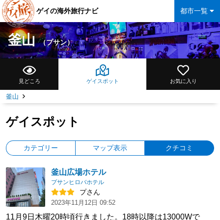
ゲイの海外旅行ナビ
都市一覧
釜山
（プサン）
見どころ
ゲイスポット
お気に入り
釜山
ゲイスポット
カテゴリー
マップ表示
クチコミ
釜山広場ホテル
プサンヒロバホテル
プさん
2023年11月12日 09:52
11月9日木曜20時頃行きました。18時以降は13000Wで