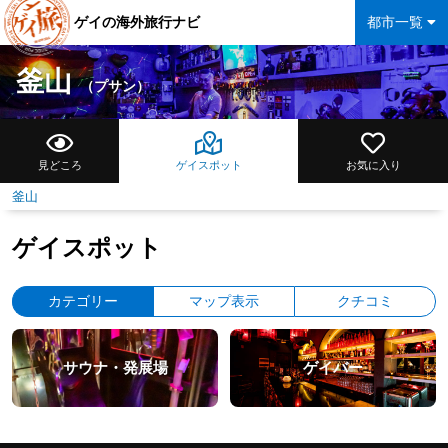
ゲイの海外旅行ナビ
都市一覧
釜山
（プサン）
見どころ
ゲイスポット
お気に入り
釜山
ゲイスポット
カテゴリー
マップ表示
クチコミ
サウナ・発展場
ゲイバー