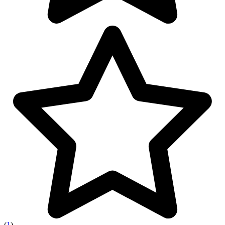
(
1
)